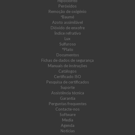
Hipoclorito
Peróxidos
Remoção de oxigénio
ºBaumé
Azoto assimilável
Dióxido de enxofre
Índice refrativo
Lux
Sulfuroso
°Plato
Documentos
Fichas de dados de segurança
Manuais de instruções
Catálogos
Certificado ISO
Pesquisa de certificados
Suporte
Assistência técnica
Garantia
Perguntas frequentes
Contacte-nos
Software
Media
Agenda
Notícias