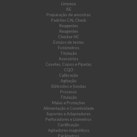
Limpeza
ISE
Preparação de amostras
Padrões CAL Check
Reagentes
Reagentes
Checker HC
Estojos de testes
Fotómetros
Titulação
Acessórios
Cuvetes, Copos e Pipetas
CQO
Calibração
Agitação
Elétrodos e Sondas
Processo
Titulação
Malas e Proteções
Alimentação e Conetividade
Suportes e Adaptadores
Perfuradores e Lisímetros
Certificação
Agitadores magnéticos
Parâmetros