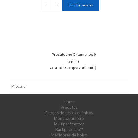
Iniciar sessão
Produtos no Orçamento:
0
item(s)
Cesto de Compras:
0
item(s)
Home
Produtos
Estojos de testes químicos
Monoparâmetro
Multiparâmetros
Backpack Lab™
Medidores de bolso