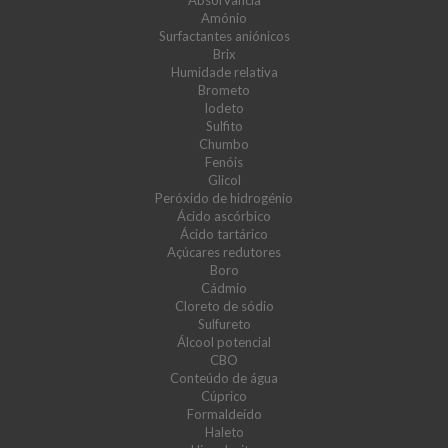
Absorvância
Amónio
Surfactantes aniónicos
Brix
Humidade relativa
Brometo
Iodeto
Sulfito
Chumbo
Fenóis
Glicol
Peróxido de hidrogénio
Ácido ascórbico
Ácido tartárico
Açúcares redutores
Boro
Cádmio
Cloreto de sódio
Sulfureto
Álcool potencial
CBO
Conteúdo de água
Cúprico
Formaldeído
Haleto