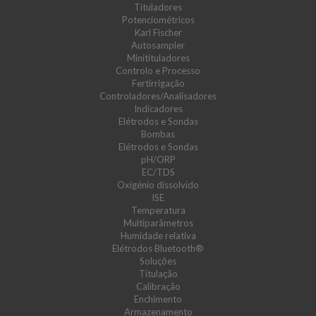
Tituladores
Potenciométricos
Karl Fischer
Autosampler
Minitituladores
Controlo e Processo
Fertirrigação
Controladores/Analisadores
Indicadores
Elétrodos e Sondas
Bombas
Elétrodos e Sondas
pH/ORP
EC/TDS
Oxigénio dissolvido
ISE
Temperatura
Multiparâmetros
Humidade relativa
Elétrodos Bluetooth®
Soluções
Titulação
Calibração
Enchimento
Armazenamento