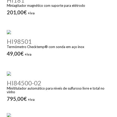
HI181
Miniagitador magnético com suporte para elétrodo
201,00€
+iva
HI98501
Termómetro Checktemp® com sonda em aço inox
49,00€
+iva
HI84500-02
Minititulador automático para níveis de sulfuroso livre e total no
vinho
795,00€
+iva