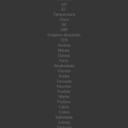
pH
EC
Temperatura
Cloro
ISE
ORP
Oxigénio dissolvido
TDS
Amónia
Nitrato
Dureza
Ferro
Alcalinidade
Cloreto
Acidez
Turvação
Fluoreto
Fosfato
Nitrito
Fósforo
Cálcio
Cobre
Salinidade
Crómio
Titulação