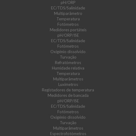
pH/ORP
EC/TDS/Salinidade
Multiparâmetro
Temperatura
Fotómetros
Medidores portáteis
pH/ORP/ISE
EC/TDS/Salinidade
Fotómetros
Oxigénio dissolvido
Turvação
Refratómetros
Humidade relativa
Temperatura
Multiparâmetros
Luxímetros
Registadores de temperatura
Medidores de bancada
pH/ORP/ISE
EC/TDS/Salinidade
Fotómetros
Oxigénio dissolvido
Turvação
Multiparâmetros
Espectrofotómetros