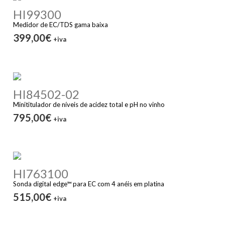
HI99300
Medidor de EC/TDS gama baixa
399,00€
+iva
HI84502-02
Minititulador de níveis de acidez total e pH no vinho
795,00€
+iva
HI763100
Sonda digital edge™ para EC com 4 anéis em platina
515,00€
+iva