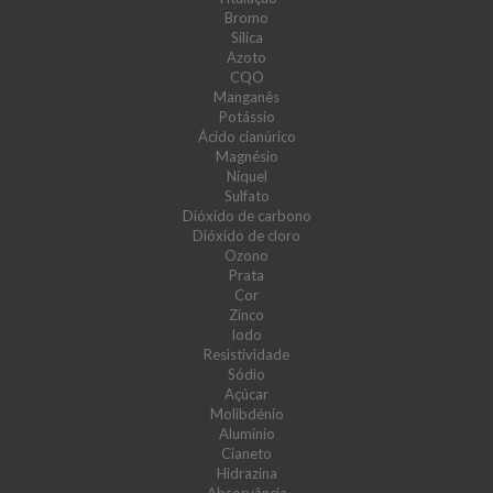
Bromo
Sílica
Azoto
CQO
Manganês
Potássio
Ácido cianúrico
Magnésio
Níquel
Sulfato
Dióxido de carbono
Dióxido de cloro
Ozono
Prata
Cor
Zinco
Iodo
Resistividade
Sódio
Açúcar
Molibdénio
Alumínio
Cianeto
Hidrazina