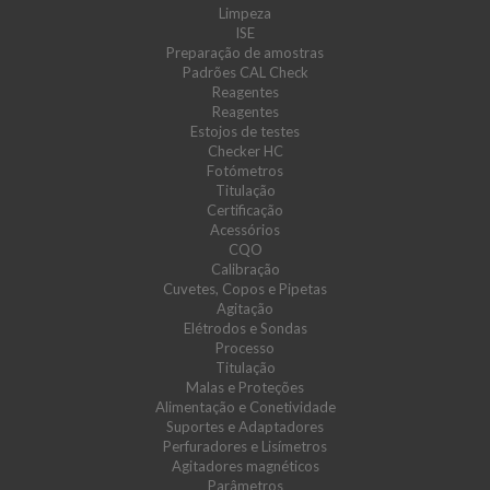
Limpeza
ISE
Preparação de amostras
Padrões CAL Check
Reagentes
Reagentes
Estojos de testes
Checker HC
Fotómetros
Titulação
Certificação
Acessórios
CQO
Calibração
Cuvetes, Copos e Pipetas
Agitação
Elétrodos e Sondas
Processo
Titulação
Malas e Proteções
Alimentação e Conetividade
Suportes e Adaptadores
Perfuradores e Lisímetros
Agitadores magnéticos
Parâmetros