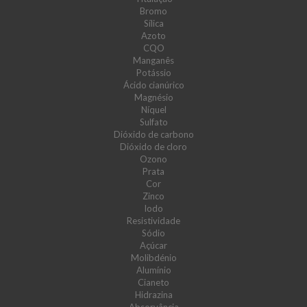
Bromo
Sílica
Azoto
CQO
Manganês
Potássio
Ácido cianúrico
Magnésio
Níquel
Sulfato
Dióxido de carbono
Dióxido de cloro
Ozono
Prata
Cor
Zinco
Iodo
Resistividade
Sódio
Açúcar
Molibdénio
Alumínio
Cianeto
Hidrazina