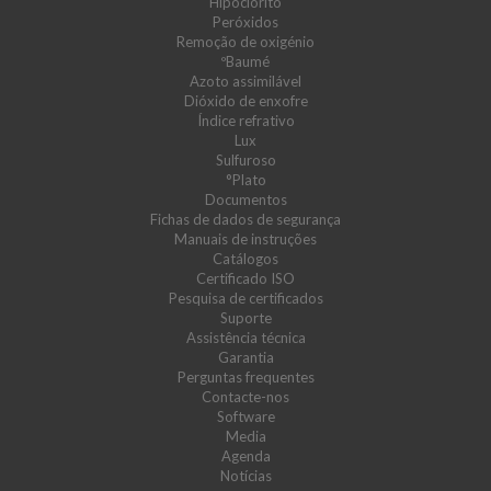
Hipoclorito
Peróxidos
Remoção de oxigénio
ºBaumé
Azoto assimilável
Dióxido de enxofre
Índice refrativo
Lux
Sulfuroso
°Plato
Documentos
Fichas de dados de segurança
Manuais de instruções
Catálogos
Certificado ISO
Pesquisa de certificados
Suporte
Assistência técnica
Garantia
Perguntas frequentes
Contacte-nos
Software
Media
Agenda
Notícias