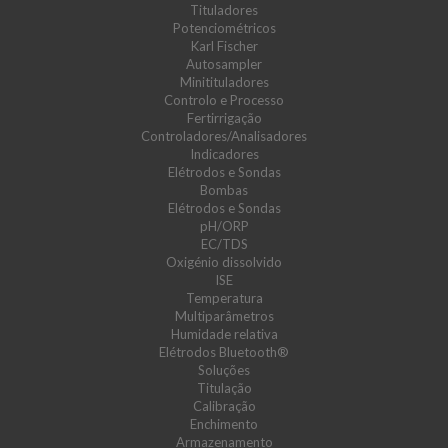
Tituladores
Potenciométricos
Karl Fischer
Autosampler
Minitituladores
Controlo e Processo
Fertirrigação
Controladores/Analisadores
Indicadores
Elétrodos e Sondas
Bombas
Elétrodos e Sondas
pH/ORP
EC/TDS
Oxigénio dissolvido
ISE
Temperatura
Multiparâmetros
Humidade relativa
Elétrodos Bluetooth®
Soluções
Titulação
Calibração
Enchimento
Armazenamento