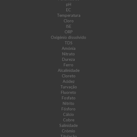
pH
EC
Temperatura
Cloro
ISE
ORP
Oxigénio dissolvido
TDS
Amónia
Nitrato
Dureza
Ferro
Alcalinidade
Cloreto
Acidez
Turvação
Fluoreto
Fosfato
Nitrito
Fósforo
Cálcio
Cobre
Salinidade
Crómio
Titulação