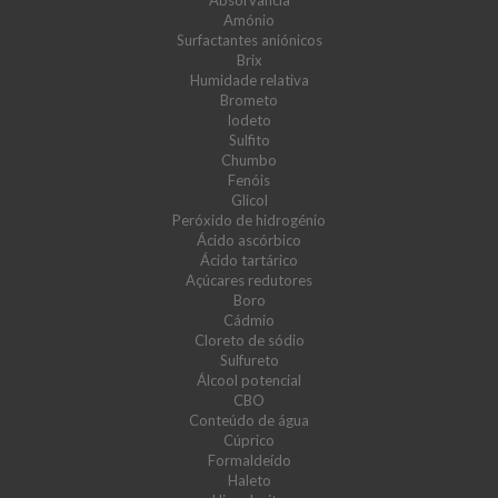
Absorvância
Amónio
Surfactantes aniónicos
Brix
Humidade relativa
Brometo
Iodeto
Sulfito
Chumbo
Fenóis
Glicol
Peróxido de hidrogénio
Ácido ascórbico
Ácido tartárico
Açúcares redutores
Boro
Cádmio
Cloreto de sódio
Sulfureto
Álcool potencial
CBO
Conteúdo de água
Cúprico
Formaldeído
Haleto