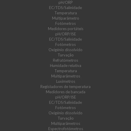
pH/ORP
EC/TDS/Salinidade
Temperatura
Multiparâmetro
Fotómetros
Medidores portáteis
pH/ORP/ISE
EC/TDS/Salinidade
Fotómetros
Oxigénio dissolvido
Turvação
Refratómetros
Humidade relativa
Temperatura
Multiparâmetros
Luxímetros
Registadores de temperatura
Medidores de bancada
pH/ORP/ISE
EC/TDS/Salinidade
Fotómetros
Oxigénio dissolvido
Turvação
Multiparâmetros
Espectrofotómetros