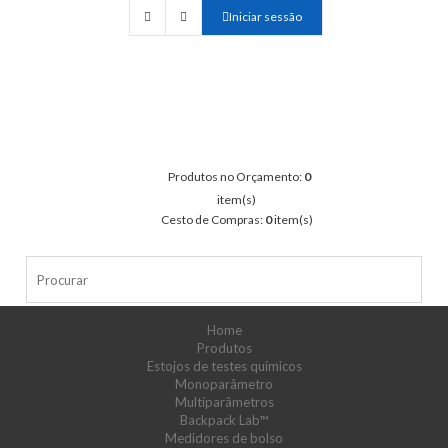
Iniciar sessão
Produtos no Orçamento:
0
item(s)
Cesto de Compras:
0
item(s)
Home
Produtos
Estojos de testes químicos
Monoparâmetro
Multiparâmetros
Backpack Lab™
Medidores de bolso