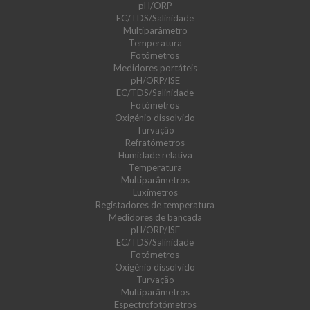
pH/ORP
EC/TDS/Salinidade
Multiparâmetro
Temperatura
Fotómetros
Medidores portáteis
pH/ORP/ISE
EC/TDS/Salinidade
Fotómetros
Oxigénio dissolvido
Turvação
Refratómetros
Humidade relativa
Temperatura
Multiparâmetros
Luxímetros
Registadores de temperatura
Medidores de bancada
pH/ORP/ISE
EC/TDS/Salinidade
Fotómetros
Oxigénio dissolvido
Turvação
Multiparâmetros
Espectrofotómetros