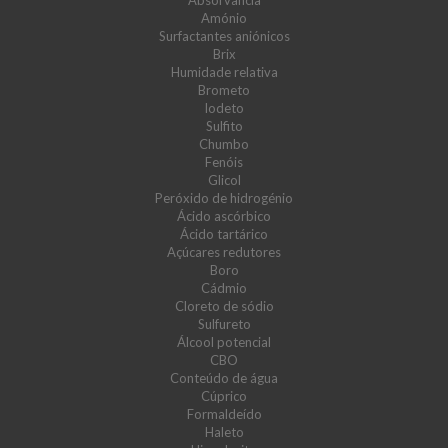
Absorvância
Amónio
Surfactantes aniónicos
Brix
Humidade relativa
Brometo
Iodeto
Sulfito
Chumbo
Fenóis
Glicol
Peróxido de hidrogénio
Ácido ascórbico
Ácido tartárico
Açúcares redutores
Boro
Cádmio
Cloreto de sódio
Sulfureto
Álcool potencial
CBO
Conteúdo de água
Cúprico
Formaldeído
Haleto