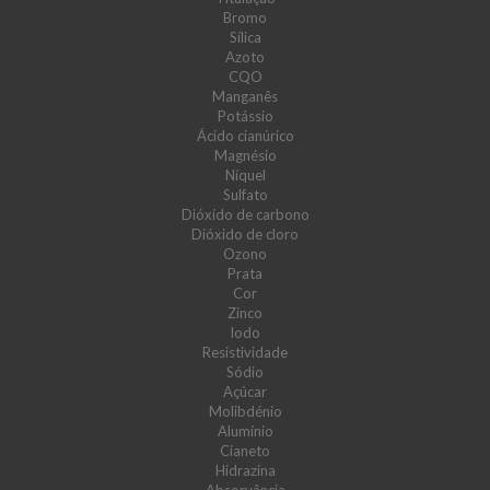
Bromo
Sílica
Azoto
CQO
Manganês
Potássio
Ácido cianúrico
Magnésio
Níquel
Sulfato
Dióxido de carbono
Dióxido de cloro
Ozono
Prata
Cor
Zinco
Iodo
Resistividade
Sódio
Açúcar
Molibdénio
Alumínio
Cianeto
Hidrazina