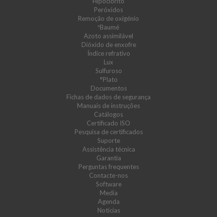
Hipoclorito
Peróxidos
Remoção de oxigénio
ºBaumé
Azoto assimilável
Dióxido de enxofre
Índice refrativo
Lux
Sulfuroso
°Plato
Documentos
Fichas de dados de segurança
Manuais de instruções
Catálogos
Certificado ISO
Pesquisa de certificados
Suporte
Assistência técnica
Garantia
Perguntas frequentes
Contacte-nos
Software
Media
Agenda
Notícias