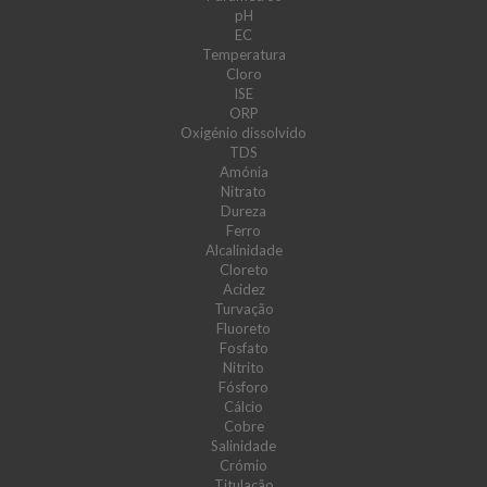
pH
EC
Temperatura
Cloro
ISE
ORP
Oxigénio dissolvido
TDS
Amónia
Nitrato
Dureza
Ferro
Alcalinidade
Cloreto
Acidez
Turvação
Fluoreto
Fosfato
Nitrito
Fósforo
Cálcio
Cobre
Salinidade
Crómio
Titulação