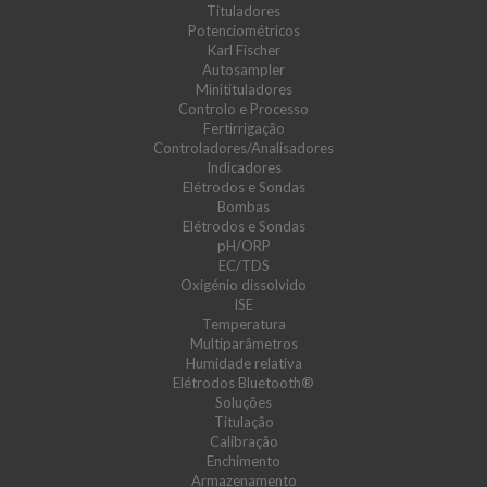
Tituladores
Potenciométricos
Karl Fischer
Autosampler
Minitituladores
Controlo e Processo
Fertirrigação
Controladores/Analisadores
Indicadores
Elétrodos e Sondas
Bombas
Elétrodos e Sondas
pH/ORP
EC/TDS
Oxigénio dissolvido
ISE
Temperatura
Multiparâmetros
Humidade relativa
Elétrodos Bluetooth®
Soluções
Titulação
Calibração
Enchimento
Armazenamento