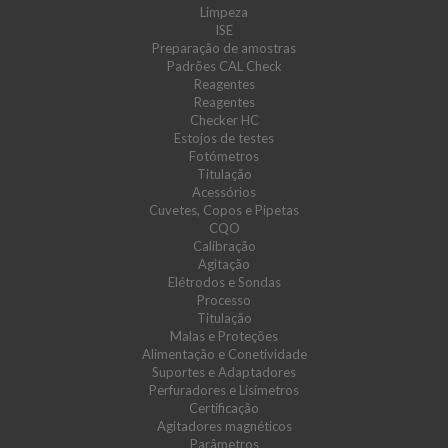
Limpeza
ISE
Preparação de amostras
Padrões CAL Check
Reagentes
Reagentes
Checker HC
Estojos de testes
Fotómetros
Titulação
Acessórios
Cuvetes, Copos e Pipetas
CQO
Calibração
Agitação
Elétrodos e Sondas
Processo
Titulação
Malas e Proteções
Alimentação e Conetividade
Suportes e Adaptadores
Perfuradores e Lisímetros
Certificação
Agitadores magnéticos
Parâmetros