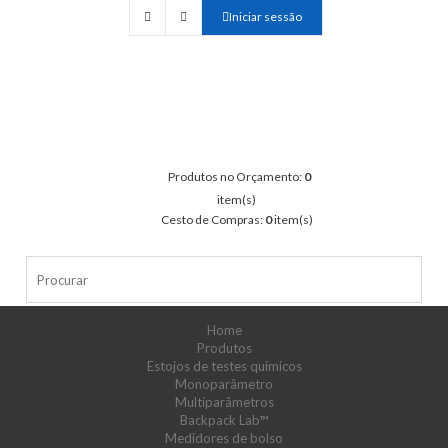
Iniciar sessão
Produtos no Orçamento:
0
item(s)
Cesto de Compras:
0
item(s)
Home
Produtos
Estojos de testes químicos
Monoparâmetro
Multiparâmetros
Backpack Lab™
Medidores de bolso