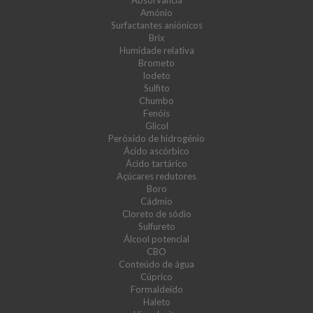
Absorvância
Amónio
Surfactantes aniónicos
Brix
Humidade relativa
Brometo
Iodeto
Sulfito
Chumbo
Fenóis
Glicol
Peróxido de hidrogénio
Ácido ascórbico
Ácido tartárico
Açúcares redutores
Boro
Cádmio
Cloreto de sódio
Sulfureto
Álcool potencial
CBO
Conteúdo de água
Cúprico
Formaldeído
Haleto