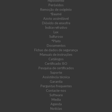
Hipoclorito
Peróxidos
Remoção de oxigénio
ºBaumé
Azoto assimilável
Dióxido de enxofre
Índice refrativo
Lux
Sulfuroso
°Plato
Documentos
Fichas de dados de segurança
Manuais de instruções
Catálogos
Certificado ISO
Pesquisa de certificados
Suporte
Assistência técnica
Garantia
Perguntas frequentes
Contacte-nos
Software
Media
Agenda
Notícias