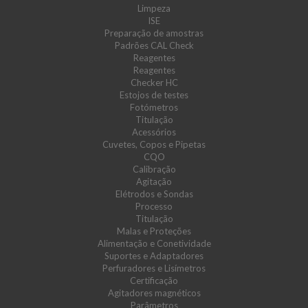
Limpeza
ISE
Preparação de amostras
Padrões CAL Check
Reagentes
Reagentes
Checker HC
Estojos de testes
Fotómetros
Titulação
Acessórios
Cuvetes, Copos e Pipetas
CQO
Calibração
Agitação
Elétrodos e Sondas
Processo
Titulação
Malas e Proteções
Alimentação e Conetividade
Suportes e Adaptadores
Perfuradores e Lisímetros
Certificação
Agitadores magnéticos
Parâmetros