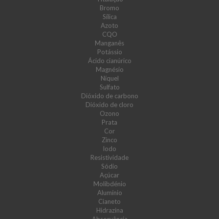
Bromo
Sílica
Azoto
CQO
Manganês
Potássio
Ácido cianúrico
Magnésio
Níquel
Sulfato
Dióxido de carbono
Dióxido de cloro
Ozono
Prata
Cor
Zinco
Iodo
Resistividade
Sódio
Açúcar
Molibdénio
Alumínio
Cianeto
Hidrazina