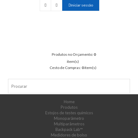
Iniciar sessão
Produtos no Orçamento:
0
item(s)
Cesto de Compras:
0
item(s)
Home
Produtos
Estojos de testes químicos
Monoparâmetro
Multiparâmetros
Backpack Lab™
Medidores de bolso