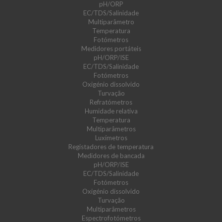
pH/ORP
EC/TDS/Salinidade
Multiparâmetro
Temperatura
Fotómetros
Medidores portáteis
pH/ORP/ISE
EC/TDS/Salinidade
Fotómetros
Oxigénio dissolvido
Turvação
Refratómetros
Humidade relativa
Temperatura
Multiparâmetros
Luxímetros
Registadores de temperatura
Medidores de bancada
pH/ORP/ISE
EC/TDS/Salinidade
Fotómetros
Oxigénio dissolvido
Turvação
Multiparâmetros
Espectrofotómetros