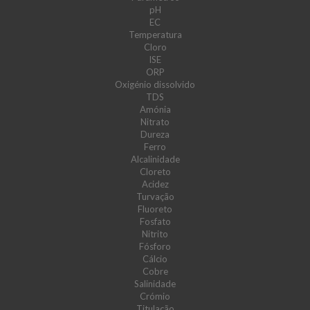
pH
EC
Temperatura
Cloro
ISE
ORP
Oxigénio dissolvido
TDS
Amónia
Nitrato
Dureza
Ferro
Alcalinidade
Cloreto
Acidez
Turvação
Fluoreto
Fosfato
Nitrito
Fósforo
Cálcio
Cobre
Salinidade
Crómio
Titulação