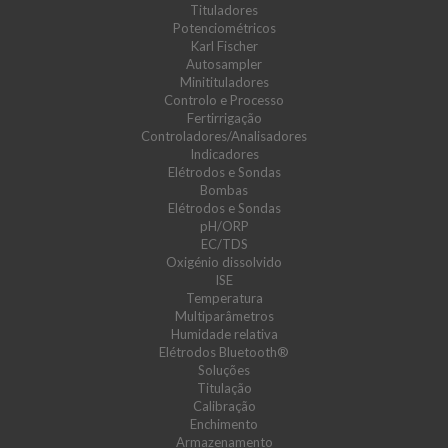
Tituladores
Potenciométricos
Karl Fischer
Autosampler
Minitituladores
Controlo e Processo
Fertirrigação
Controladores/Analisadores
Indicadores
Elétrodos e Sondas
Bombas
Elétrodos e Sondas
pH/ORP
EC/TDS
Oxigénio dissolvido
ISE
Temperatura
Multiparâmetros
Humidade relativa
Elétrodos Bluetooth®
Soluções
Titulação
Calibração
Enchimento
Armazenamento