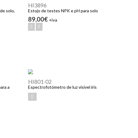
HI3896
de solo,
Estojo de testes NPK e pH para solo
89,00€
+iva
HI801-02
ara a
Espectrofotómetro de luz visível iris