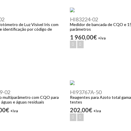
02
HI83224-02
otómetro de Luz Visível Iris com
Medidor de bancada de CQO e 1
e identificação por código de
parâmetros
1 960,00€
+iva
9-02
HI93767A-50
o multiparâmetro com CQO para
Reagentes para Azoto total gama 
e águas e águas residuais
testes
,00€
202,00€
+iva
+iva