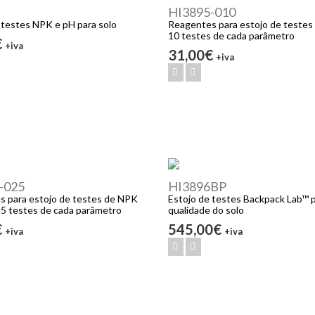
HI3895-010
 testes NPK e pH para solo
Reagentes para estojo de testes 
10 testes de cada parâmetro
€
+iva
31,00€
+iva
-025
HI3896BP
 para estojo de testes de NPK
Estojo de testes Backpack Lab™ p
25 testes de cada parâmetro
qualidade do solo
€
545,00€
+iva
+iva