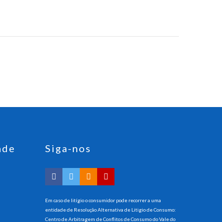
ade
Siga-nos
Em caso de litígio o consumidor pode recorrer a uma
entidade de Resolução Alternativa de Litigio de Consumo:
Centro de Arbitragem de Conflitos de Consumo do Vale do