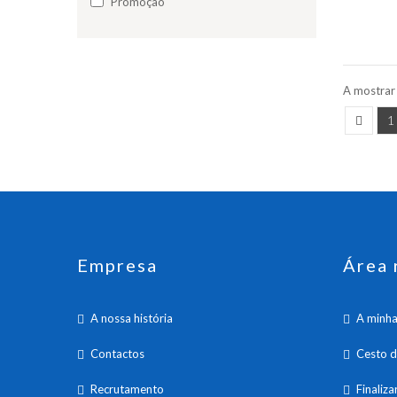
Promoção
A mostrar
1
Empresa
Área 
A nossa história
A minha
Contactos
Cesto 
Recrutamento
Finaliz