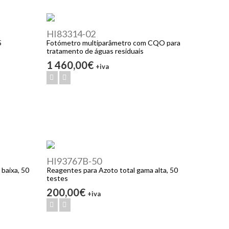
HI83314-02
5
Fotómetro multiparâmetro com CQO para
tratamento de águas residuais
1 460,00€
+iva
HI93767B-50
baixa, 50
Reagentes para Azoto total gama alta, 50
testes
200,00€
+iva