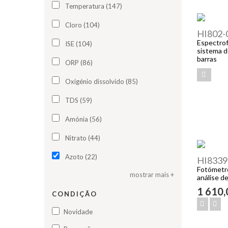
Temperatura (147)
Cloro (104)
HI802-
Espectrof
ISE (104)
sistema d
barras
ORP (86)
Oxigénio dissolvido (85)
TDS (59)
Amónia (56)
Nitrato (44)
Azoto (22)
HI8339
Fotómetr
mostrar mais +
análise d
1 610
CONDIÇÃO
Novidade