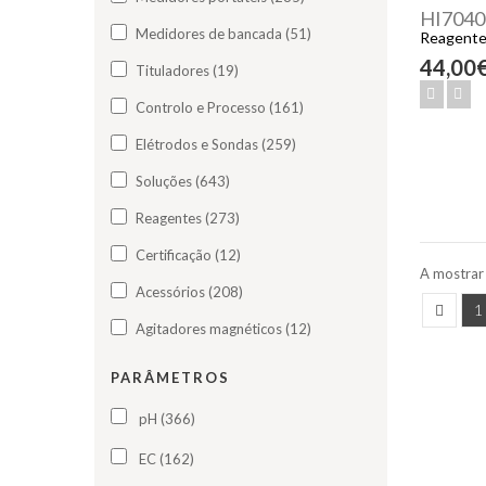
HI7040
Medidores de bancada (51)
Reagente 
44,00
Tituladores (19)
Controlo e Processo (161)
Elétrodos e Sondas (259)
Soluções (643)
Reagentes (273)
Certificação (12)
A mostrar 
Acessórios (208)
1
Agitadores magnéticos (12)
PARÂMETROS
pH (366)
EC (162)