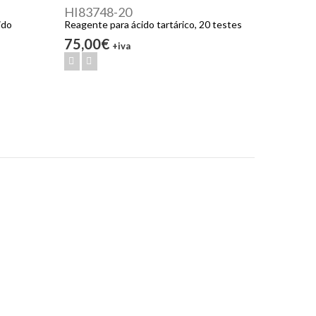
HI83748-20
ido
Reagente para ácido tartárico, 20 testes
75,00€
+iva