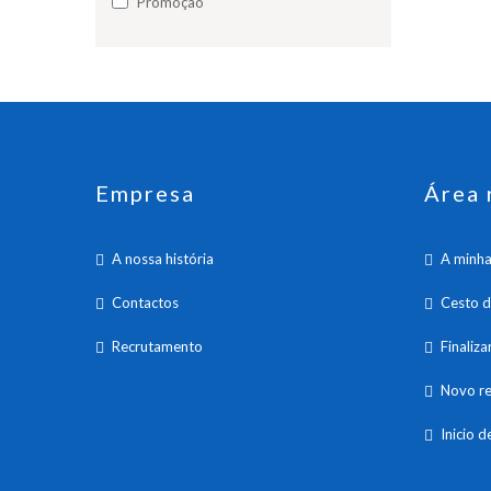
Promoção
Empresa
Área 
A nossa história
A minha
Contactos
Cesto 
Recrutamento
Finaliz
Novo re
Inicio d