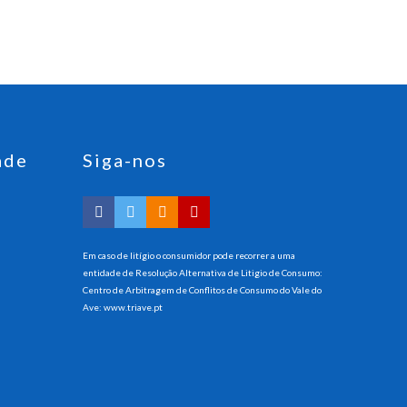
ade
Siga-nos
Em caso de litígio o consumidor pode recorrer a uma
entidade de Resolução Alternativa de Litigio de Consumo:
Centro de Arbitragem de Conflitos de Consumo do Vale do
Ave:
www.triave.pt