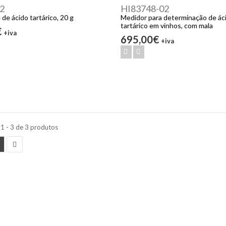
2
HI83748-02
de ácido tartárico, 20 g
Medidor para determinação de ác
tartárico em vinhos, com mala
€
+iva
695,00€
+iva
1 - 3 de 3 produtos