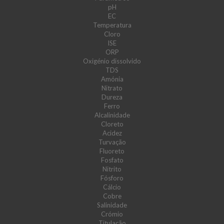
pH
EC
Temperatura
Cloro
ISE
ORP
Oxigénio dissolvido
TDS
Amónia
Nitrato
Dureza
Ferro
Alcalinidade
Cloreto
Acidez
Turvação
Fluoreto
Fosfato
Nitrito
Fósforo
Cálcio
Cobre
Salinidade
Crómio
Titulação