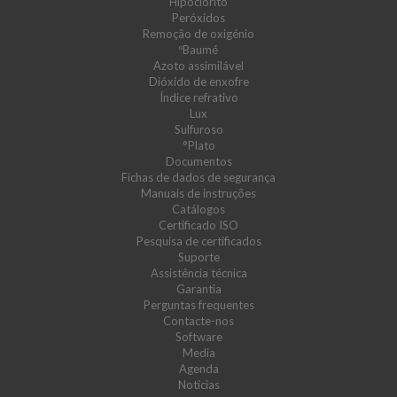
Hipoclorito
Peróxidos
Remoção de oxigénio
ºBaumé
Azoto assimilável
Dióxido de enxofre
Índice refrativo
Lux
Sulfuroso
°Plato
Documentos
Fichas de dados de segurança
Manuais de instruções
Catálogos
Certificado ISO
Pesquisa de certificados
Suporte
Assistência técnica
Garantia
Perguntas frequentes
Contacte-nos
Software
Media
Agenda
Notícias