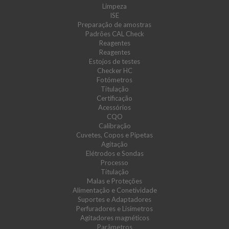
Limpeza
ISE
Preparação de amostras
Padrões CAL Check
Reagentes
Reagentes
Estojos de testes
Checker HC
Fotómetros
Titulação
Certificação
Acessórios
CQO
Calibração
Cuvetes, Copos e Pipetas
Agitação
Elétrodos e Sondas
Processo
Titulação
Malas e Proteções
Alimentação e Conetividade
Suportes e Adaptadores
Perfuradores e Lisímetros
Agitadores magnéticos
Parâmetros