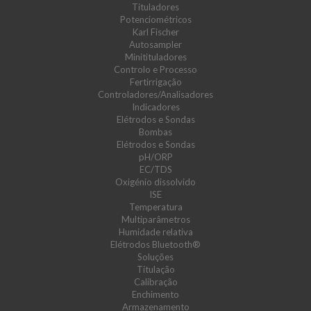
Tituladores
Potenciométricos
Karl Fischer
Autosampler
Minitituladores
Controlo e Processo
Fertirrigação
Controladores/Analisadores
Indicadores
Elétrodos e Sondas
Bombas
Elétrodos e Sondas
pH/ORP
EC/TDS
Oxigénio dissolvido
ISE
Temperatura
Multiparâmetros
Humidade relativa
Elétrodos Bluetooth®
Soluções
Titulação
Calibração
Enchimento
Armazenamento