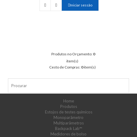
Iniciar sessão
Produtos no Orçamento:
0
item(s)
Cesto de Compras:
0
item(s)
Home
Produtos
Estojos de testes químicos
Monoparâmetro
Multiparâmetros
Backpack Lab™
Medidores de bolso