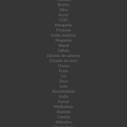
Bromo
Sílica
Azoto
CQO
Manganês
Potássio
Ácido cianúrico
Magnésio
Níquel
Sulfato
Dióxido de carbono
Dióxido de cloro
Ozono
Prata
Cor
Zinco
Iodo
Resistividade
Sódio
Açúcar
Molibdénio
Alumínio
Cianeto
Hidrazina