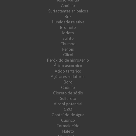
Absorvância
Amónio
Surfactantes aniónicos
Brix
Humidade relativa
Brometo
Iodeto
Sulfito
Chumbo
Fenóis
Glicol
Peróxido de hidrogénio
Ácido ascórbico
Ácido tartárico
Açúcares redutores
Boro
Cádmio
Cloreto de sódio
Sulfureto
Álcool potencial
CBO
Conteúdo de água
Cúprico
Formaldeído
Haleto