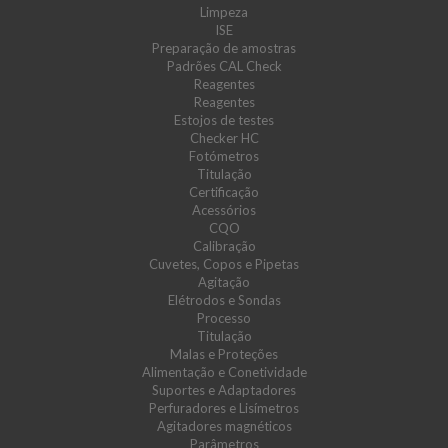
Limpeza
ISE
Preparação de amostras
Padrões CAL Check
Reagentes
Reagentes
Estojos de testes
Checker HC
Fotómetros
Titulação
Certificação
Acessórios
CQO
Calibração
Cuvetes, Copos e Pipetas
Agitação
Elétrodos e Sondas
Processo
Titulação
Malas e Proteções
Alimentação e Conetividade
Suportes e Adaptadores
Perfuradores e Lisímetros
Agitadores magnéticos
Parâmetros