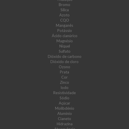
Bromo
Sílica
Azoto
CQO
Manganês
Potássio
Ácido cianúrico
Magnésio
Níquel
Sulfato
Dióxido de carbono
Dióxido de cloro
Ozono
Prata
Cor
Zinco
Iodo
Resistividade
Sódio
Açúcar
Molibdénio
Alumínio
Cianeto
Hidrazina