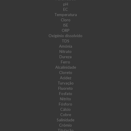
pH
EC
Temperatura
Cloro
ISE
ORP
Oxigénio dissolvido
TDS
Amónia
Nitrato
Dureza
Ferro
Alcalinidade
Cloreto
Acidez
Turvação
Fluoreto
Fosfato
Nitrito
Fósforo
Cálcio
Cobre
Salinidade
Crómio
Titulação