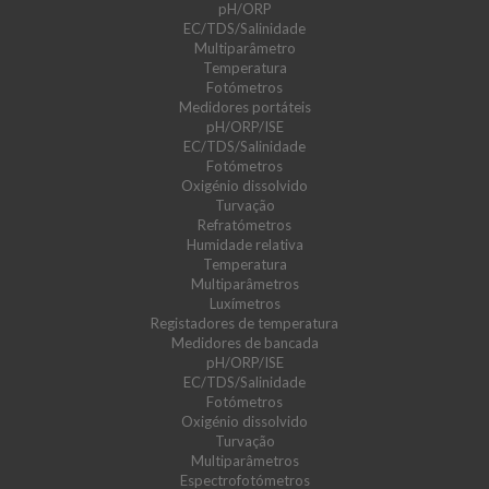
pH/ORP
EC/TDS/Salinidade
Multiparâmetro
Temperatura
Fotómetros
Medidores portáteis
pH/ORP/ISE
EC/TDS/Salinidade
Fotómetros
Oxigénio dissolvido
Turvação
Refratómetros
Humidade relativa
Temperatura
Multiparâmetros
Luxímetros
Registadores de temperatura
Medidores de bancada
pH/ORP/ISE
EC/TDS/Salinidade
Fotómetros
Oxigénio dissolvido
Turvação
Multiparâmetros
Espectrofotómetros