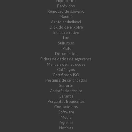
Hipoclorito
Peróxidos
Remoção de oxigénio
ºBaumé
Azoto assimilável
Dióxido de enxofre
Índice refrativo
Lux
Sulfuroso
°Plato
Documentos
Fichas de dados de segurança
Manuais de instruções
Catálogos
Certificado ISO
Pesquisa de certificados
Suporte
Assistência técnica
Garantia
Perguntas frequentes
Contacte-nos
Software
Media
Agenda
Notícias