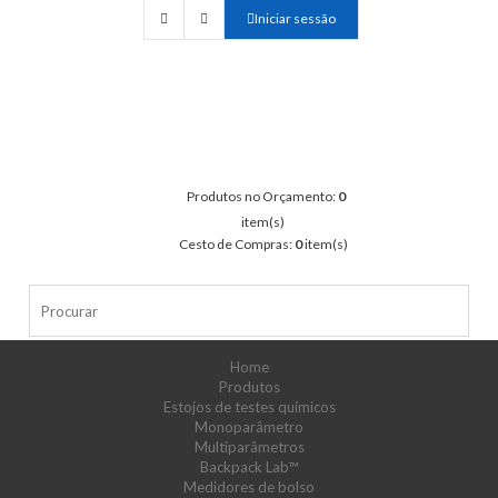
Iniciar sessão
Produtos no Orçamento:
0
item(s)
Cesto de Compras:
0
item(s)
Home
Produtos
Estojos de testes químicos
Monoparâmetro
Multiparâmetros
Backpack Lab™
Medidores de bolso