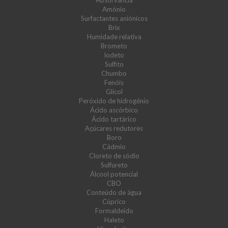
Absorvância
Amónio
Surfactantes aniónicos
Brix
Humidade relativa
Brometo
Iodeto
Sulfito
Chumbo
Fenóis
Glicol
Peróxido de hidrogénio
Ácido ascórbico
Ácido tartárico
Açúcares redutores
Boro
Cádmio
Cloreto de sódio
Sulfureto
Álcool potencial
CBO
Conteúdo de água
Cúprico
Formaldeído
Haleto