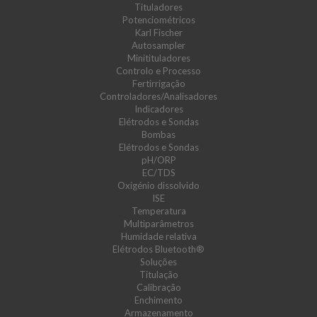
Tituladores
Potenciométricos
Karl Fischer
Autosampler
Minitituladores
Controlo e Processo
Fertirrigação
Controladores/Analisadores
Indicadores
Elétrodos e Sondas
Bombas
Elétrodos e Sondas
pH/ORP
EC/TDS
Oxigénio dissolvido
ISE
Temperatura
Multiparâmetros
Humidade relativa
Elétrodos Bluetooth®
Soluções
Titulação
Calibração
Enchimento
Armazenamento