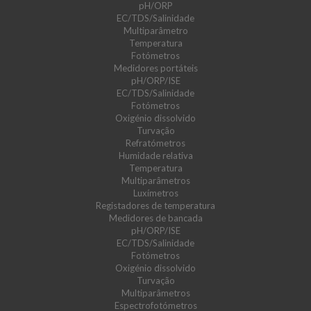
pH/ORP
EC/TDS/Salinidade
Multiparâmetro
Temperatura
Fotómetros
Medidores portáteis
pH/ORP/ISE
EC/TDS/Salinidade
Fotómetros
Oxigénio dissolvido
Turvação
Refratómetros
Humidade relativa
Temperatura
Multiparâmetros
Luxímetros
Registadores de temperatura
Medidores de bancada
pH/ORP/ISE
EC/TDS/Salinidade
Fotómetros
Oxigénio dissolvido
Turvação
Multiparâmetros
Espectrofotómetros