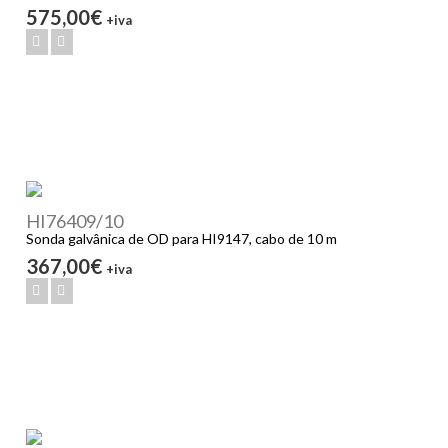
575,00€
+iva
HI76409/10
Sonda galvânica de OD para HI9147, cabo de 10 m
367,00€
+iva