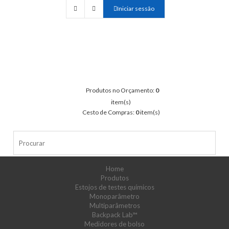
Iniciar sessão
Produtos no Orçamento:
0
item(s)
Cesto de Compras:
0
item(s)
Home
Produtos
Estojos de testes químicos
Monoparâmetro
Multiparâmetros
Backpack Lab™
Medidores de bolso