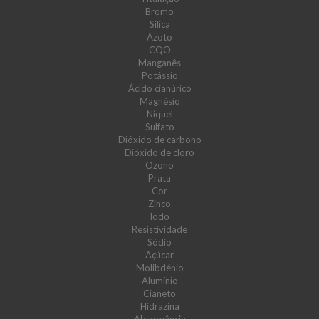
Bromo
Sílica
Azoto
CQO
Manganês
Potássio
Ácido cianúrico
Magnésio
Níquel
Sulfato
Dióxido de carbono
Dióxido de cloro
Ozono
Prata
Cor
Zinco
Iodo
Resistividade
Sódio
Açúcar
Molibdénio
Alumínio
Cianeto
Hidrazina