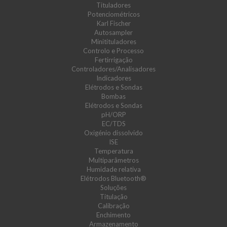
Tituladores
Potenciométricos
Karl Fischer
Autosampler
Minitituladores
Controlo e Processo
Fertirrigação
Controladores/Analisadores
Indicadores
Elétrodos e Sondas
Bombas
Elétrodos e Sondas
pH/ORP
EC/TDS
Oxigénio dissolvido
ISE
Temperatura
Multiparâmetros
Humidade relativa
Elétrodos Bluetooth®
Soluções
Titulação
Calibração
Enchimento
Armazenamento