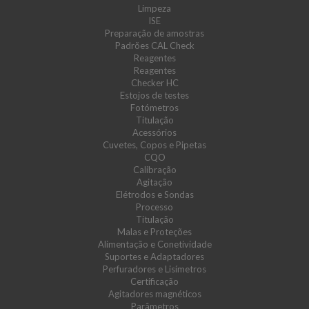
Limpeza
ISE
Preparação de amostras
Padrões CAL Check
Reagentes
Reagentes
Checker HC
Estojos de testes
Fotómetros
Titulação
Acessórios
Cuvetes, Copos e Pipetas
CQO
Calibração
Agitação
Elétrodos e Sondas
Processo
Titulação
Malas e Proteções
Alimentação e Conetividade
Suportes e Adaptadores
Perfuradores e Lisímetros
Certificação
Agitadores magnéticos
Parâmetros