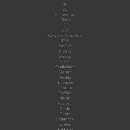
pH
EC
Temperatura
Cloro
ISE
ORP
Oxigénio dissolvido
TDS
Amónia
Nitrato
Dureza
Ferro
Alcalinidade
Cloreto
Acidez
Turvação
Fluoreto
Fosfato
Nitrito
Fósforo
Cálcio
Cobre
Salinidade
Crómio
Titulação