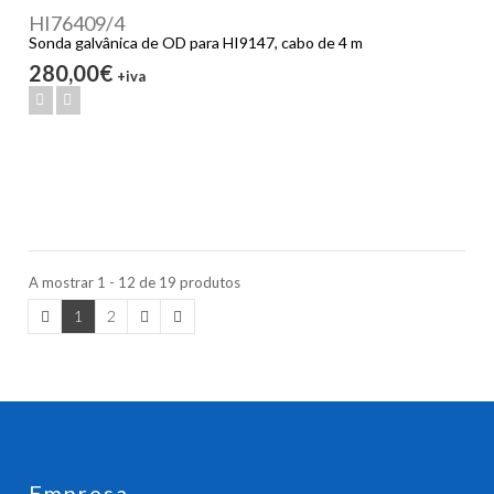
HI76409/4
Sonda galvânica de OD para HI9147, cabo de 4 m
280,00€
+iva
A mostrar 1 - 12 de 19 produtos
1
2
Empresa