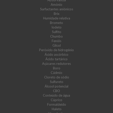
Absorvância
Amónio
Surfactantes aniónicos
Brix
Humidade relativa
Brometo
Iodeto
Sulfito
Chumbo
Fenóis
Glicol
Peróxido de hidrogénio
Ácido ascórbico
Ácido tartárico
Açúcares redutores
Boro
Cádmio
Cloreto de sódio
Sulfureto
Álcool potencial
CBO
Conteúdo de água
Cúprico
Formaldeído
Haleto