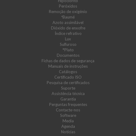
Hipoclorito
Peróxidos
Remoção de oxigénio
ºBaumé
Azoto assimilável
Dióxido de enxofre
Índice refrativo
Lux
Sulfuroso
°Plato
Documentos
Fichas de dados de segurança
Manuais de instruções
Catálogos
Certificado ISO
Pesquisa de certificados
Suporte
Assistência técnica
Garantia
Perguntas frequentes
Contacte-nos
Software
Media
Agenda
Notícias