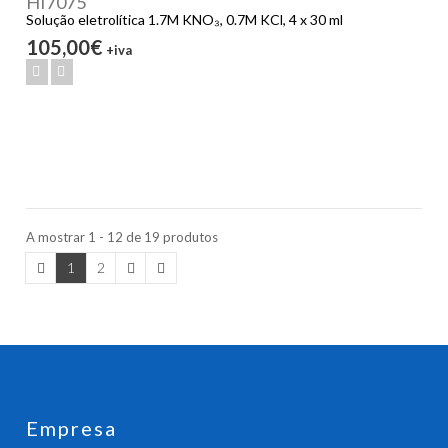
HI7075
Solução eletrolítica 1.7M KNO₃, 0.7M KCl, 4 x 30 ml
105,00€
+iva
A mostrar 1 - 12 de 19 produtos
1
2
Empresa