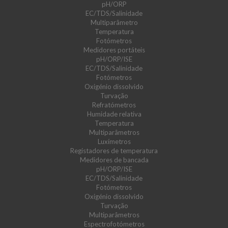
pH/ORP
EC/TDS/Salinidade
Multiparâmetro
Temperatura
Fotómetros
Medidores portáteis
pH/ORP/ISE
EC/TDS/Salinidade
Fotómetros
Oxigénio dissolvido
Turvação
Refratómetros
Humidade relativa
Temperatura
Multiparâmetros
Luxímetros
Registadores de temperatura
Medidores de bancada
pH/ORP/ISE
EC/TDS/Salinidade
Fotómetros
Oxigénio dissolvido
Turvação
Multiparâmetros
Espectrofotómetros