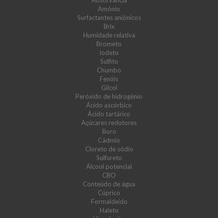
Absorvância
Amónio
Surfactantes aniónicos
Brix
Humidade relativa
Brometo
Iodeto
Sulfito
Chumbo
Fenóis
Glicol
Peróxido de hidrogénio
Ácido ascórbico
Ácido tartárico
Açúcares redutores
Boro
Cádmio
Cloreto de sódio
Sulfureto
Álcool potencial
CBO
Conteúdo de água
Cúprico
Formaldeído
Haleto