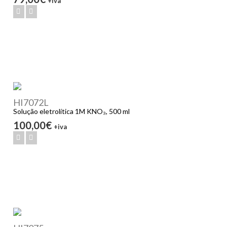
+iva
HI7072L
Solução eletrolítica 1M KNO₃, 500 ml
100,00€
+iva