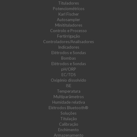
Tituladores
Potenciométricos
Karl Fischer
Autosampler
Minitituladores
Controlo e Processo
Fertirrigação
Controladores/Analisadores
Indicadores
Elétrodos e Sondas
Bombas
Elétrodos e Sondas
pH/ORP
EC/TDS
Oxigénio dissolvido
ISE
Temperatura
Multiparâmetros
Humidade relativa
Elétrodos Bluetooth®
Soluções
Titulação
Calibração
Enchimento
Armazenamento