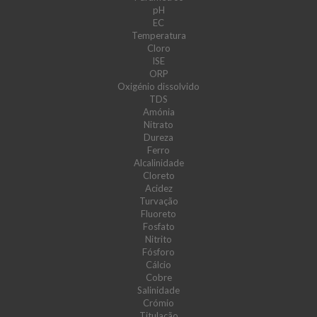
pH
EC
Temperatura
Cloro
ISE
ORP
Oxigénio dissolvido
TDS
Amónia
Nitrato
Dureza
Ferro
Alcalinidade
Cloreto
Acidez
Turvação
Fluoreto
Fosfato
Nitrito
Fósforo
Cálcio
Cobre
Salinidade
Crómio
Titulação