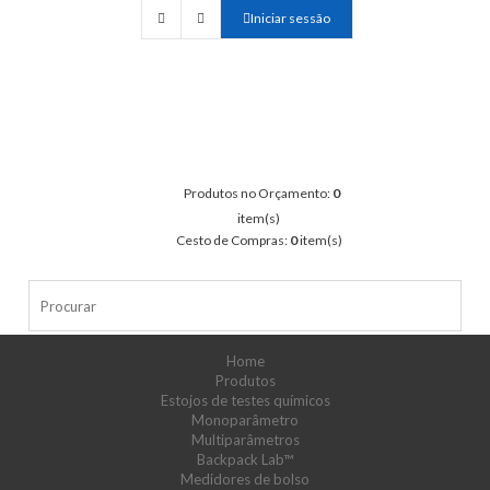
Iniciar sessão
Produtos no Orçamento:
0
item(s)
Cesto de Compras:
0
item(s)
Home
Produtos
Estojos de testes químicos
Monoparâmetro
Multiparâmetros
Backpack Lab™
Medidores de bolso