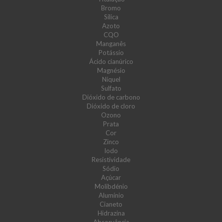
Bromo
Sílica
Azoto
CQO
Manganês
Potássio
Ácido cianúrico
Magnésio
Níquel
Sulfato
Dióxido de carbono
Dióxido de cloro
Ozono
Prata
Cor
Zinco
Iodo
Resistividade
Sódio
Açúcar
Molibdénio
Alumínio
Cianeto
Hidrazina