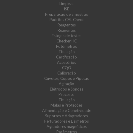
Limpeza
ISE
Preparação de amostras
Padrões CAL Check
Reagentes
Reagentes
Estojos de testes
Checker HC
Fotómetros
Titulação
Certificação
Acessórios
CQO
Calibração
Cuvetes, Copos e Pipetas
Agitação
Elétrodos e Sondas
Processo
Titulação
Malas e Proteções
Alimentação e Conetividade
Suportes e Adaptadores
Perfuradores e Lisímetros
Agitadores magnéticos
Parâmetros