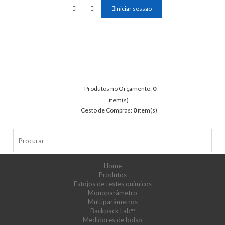
Iniciar sessão
Produtos no Orçamento:
0
item(s)
Cesto de Compras:
0
item(s)
Home
Produtos
Estojos de testes químicos
Monoparâmetro
Multiparâmetros
Backpack Lab™
Medidores de bolso