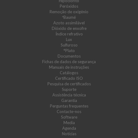
Hipoclorito
Peróxidos
Remoção de oxigénio
ºBaumé
Azoto assimilável
Dióxido de enxofre
Índice refrativo
Lux
Sulfuroso
°Plato
Documentos
Fichas de dados de segurança
Manuais de instruções
Catálogos
Certificado ISO
Pesquisa de certificados
Suporte
Assistência técnica
Garantia
Perguntas frequentes
Contacte-nos
Software
Media
Agenda
Notícias