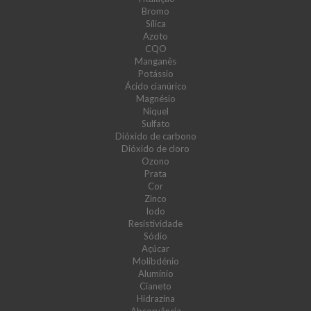
Bromo
Sílica
Azoto
CQO
Manganês
Potássio
Ácido cianúrico
Magnésio
Níquel
Sulfato
Dióxido de carbono
Dióxido de cloro
Ozono
Prata
Cor
Zinco
Iodo
Resistividade
Sódio
Açúcar
Molibdénio
Alumínio
Cianeto
Hidrazina