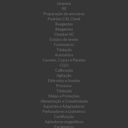
Limpeza
ISE
Preparação de amostras
Padrões CAL Check
Reagentes
Reagentes
Checker HC
Estojos de testes
Fotómetros
Titulação
Acessórios
Cuvetes, Copos e Pipetas
CQO
Calibração
Agitação
Elétrodos e Sondas
Processo
Titulação
Malas e Proteções
Alimentação e Conetividade
Suportes e Adaptadores
Perfuradores e Lisímetros
Certificação
Agitadores magnéticos
Parâmetros