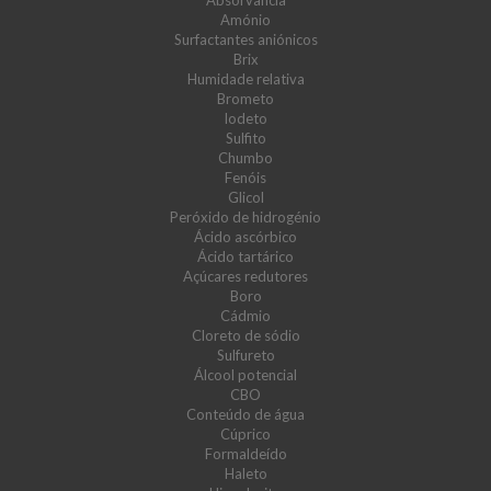
Absorvância
Amónio
Surfactantes aniónicos
Brix
Humidade relativa
Brometo
Iodeto
Sulfito
Chumbo
Fenóis
Glicol
Peróxido de hidrogénio
Ácido ascórbico
Ácido tartárico
Açúcares redutores
Boro
Cádmio
Cloreto de sódio
Sulfureto
Álcool potencial
CBO
Conteúdo de água
Cúprico
Formaldeído
Haleto