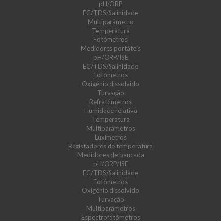
pH/ORP
EC/TDS/Salinidade
Multiparâmetro
Temperatura
Fotómetros
Medidores portáteis
pH/ORP/ISE
EC/TDS/Salinidade
Fotómetros
Oxigénio dissolvido
Turvação
Refratómetros
Humidade relativa
Temperatura
Multiparâmetros
Luxímetros
Registadores de temperatura
Medidores de bancada
pH/ORP/ISE
EC/TDS/Salinidade
Fotómetros
Oxigénio dissolvido
Turvação
Multiparâmetros
Espectrofotómetros