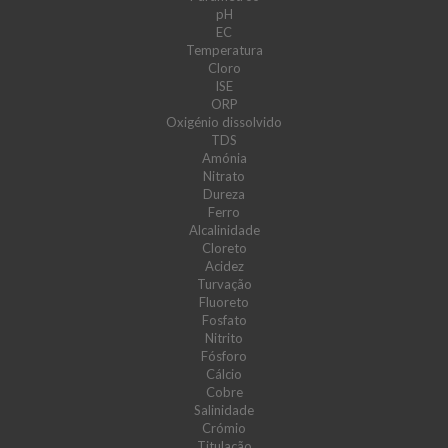
pH
EC
Temperatura
Cloro
ISE
ORP
Oxigénio dissolvido
TDS
Amónia
Nitrato
Dureza
Ferro
Alcalinidade
Cloreto
Acidez
Turvação
Fluoreto
Fosfato
Nitrito
Fósforo
Cálcio
Cobre
Salinidade
Crómio
Titulação