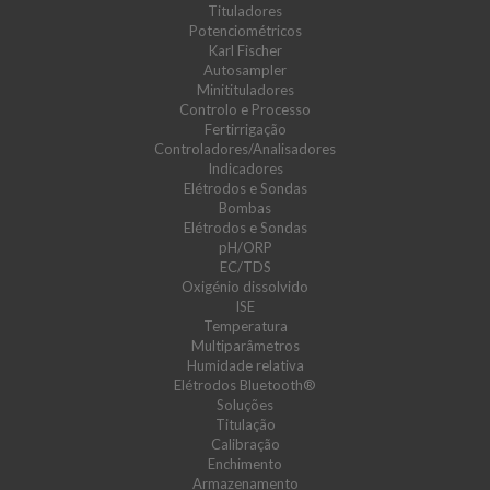
Tituladores
Potenciométricos
Karl Fischer
Autosampler
Minitituladores
Controlo e Processo
Fertirrigação
Controladores/Analisadores
Indicadores
Elétrodos e Sondas
Bombas
Elétrodos e Sondas
pH/ORP
EC/TDS
Oxigénio dissolvido
ISE
Temperatura
Multiparâmetros
Humidade relativa
Elétrodos Bluetooth®
Soluções
Titulação
Calibração
Enchimento
Armazenamento