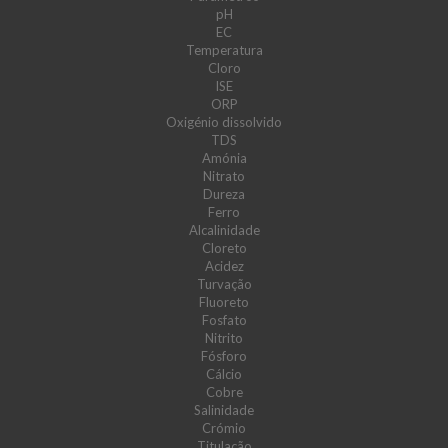
pH
EC
Temperatura
Cloro
ISE
ORP
Oxigénio dissolvido
TDS
Amónia
Nitrato
Dureza
Ferro
Alcalinidade
Cloreto
Acidez
Turvação
Fluoreto
Fosfato
Nitrito
Fósforo
Cálcio
Cobre
Salinidade
Crómio
Titulação