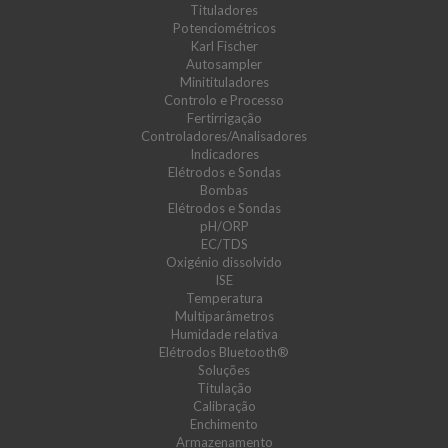
Tituladores
Potenciométricos
Karl Fischer
Autosampler
Minitituladores
Controlo e Processo
Fertirrigação
Controladores/Analisadores
Indicadores
Elétrodos e Sondas
Bombas
Elétrodos e Sondas
pH/ORP
EC/TDS
Oxigénio dissolvido
ISE
Temperatura
Multiparâmetros
Humidade relativa
Elétrodos Bluetooth®
Soluções
Titulação
Calibração
Enchimento
Armazenamento