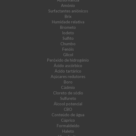
Absorvância
Amónio
Surfactantes aniónicos
Brix
Humidade relativa
Brometo
Iodeto
Sulfito
Chumbo
Fenóis
Glicol
Peróxido de hidrogénio
Ácido ascórbico
Ácido tartárico
Açúcares redutores
Boro
Cádmio
Cloreto de sódio
Sulfureto
Álcool potencial
CBO
Conteúdo de água
Cúprico
Formaldeído
Haleto