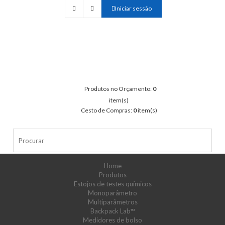
Iniciar sessão
Produtos no Orçamento:
0
item(s)
Cesto de Compras:
0
item(s)
Home
Produtos
Estojos de testes químicos
Monoparâmetro
Multiparâmetros
Backpack Lab™
Medidores de bolso