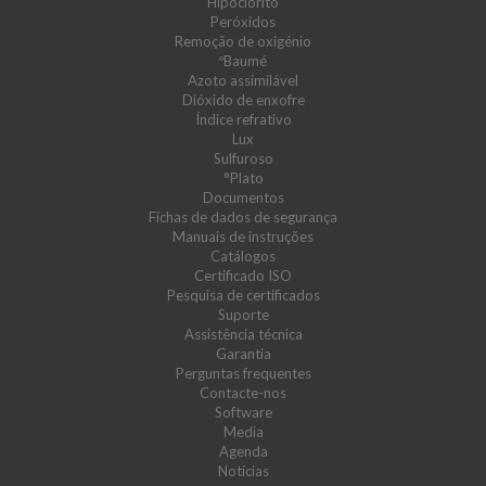
Hipoclorito
Peróxidos
Remoção de oxigénio
ºBaumé
Azoto assimilável
Dióxido de enxofre
Índice refrativo
Lux
Sulfuroso
°Plato
Documentos
Fichas de dados de segurança
Manuais de instruções
Catálogos
Certificado ISO
Pesquisa de certificados
Suporte
Assistência técnica
Garantia
Perguntas frequentes
Contacte-nos
Software
Media
Agenda
Notícias