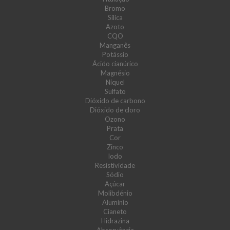
Bromo
Sílica
Azoto
CQO
Manganês
Potássio
Ácido cianúrico
Magnésio
Níquel
Sulfato
Dióxido de carbono
Dióxido de cloro
Ozono
Prata
Cor
Zinco
Iodo
Resistividade
Sódio
Açúcar
Molibdénio
Alumínio
Cianeto
Hidrazina