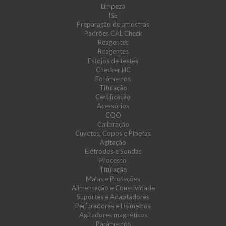
Limpeza
ISE
Preparação de amostras
Padrões CAL Check
Reagentes
Reagentes
Estojos de testes
Checker HC
Fotómetros
Titulação
Certificação
Acessórios
CQO
Calibração
Cuvetes, Copos e Pipetas
Agitação
Elétrodos e Sondas
Processo
Titulação
Malas e Proteções
Alimentação e Conetividade
Suportes e Adaptadores
Perfuradores e Lisímetros
Agitadores magnéticos
Parâmetros