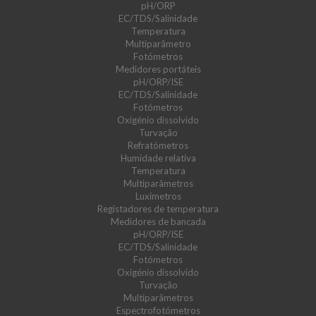
pH/ORP
EC/TDS/Salinidade
Temperatura
Multiparâmetro
Fotómetros
Medidores portáteis
pH/ORP/ISE
EC/TDS/Salinidade
Fotómetros
Oxigénio dissolvido
Turvação
Refratómetros
Humidade relativa
Temperatura
Multiparâmetros
Luxímetros
Registadores de temperatura
Medidores de bancada
pH/ORP/ISE
EC/TDS/Salinidade
Fotómetros
Oxigénio dissolvido
Turvação
Multiparâmetros
Espectrofotómetros