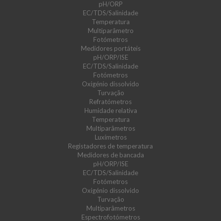
pH/ORP
EC/TDS/Salinidade
Temperatura
Multiparâmetro
Fotómetros
Medidores portáteis
pH/ORP/ISE
EC/TDS/Salinidade
Fotómetros
Oxigénio dissolvido
Turvação
Refratómetros
Humidade relativa
Temperatura
Multiparâmetros
Luxímetros
Registadores de temperatura
Medidores de bancada
pH/ORP/ISE
EC/TDS/Salinidade
Fotómetros
Oxigénio dissolvido
Turvação
Multiparâmetros
Espectrofotómetros