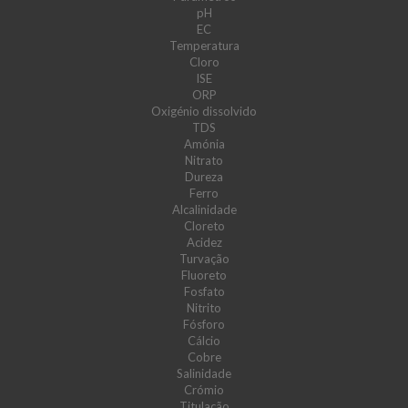
pH
EC
Temperatura
Cloro
ISE
ORP
Oxigénio dissolvido
TDS
Amónia
Nitrato
Dureza
Ferro
Alcalinidade
Cloreto
Acidez
Turvação
Fluoreto
Fosfato
Nitrito
Fósforo
Cálcio
Cobre
Salinidade
Crómio
Titulação