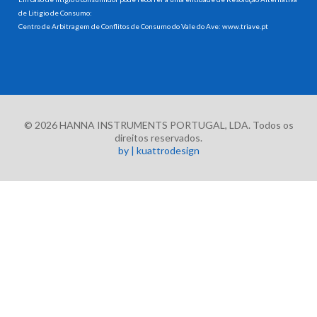
de Litigio de Consumo:
Centro de Arbitragem de Conflitos de Consumo do Vale do Ave:
www.triave.pt
© 2026 HANNA INSTRUMENTS PORTUGAL, LDA. Todos os
direitos reservados.
by | kuattrodesign