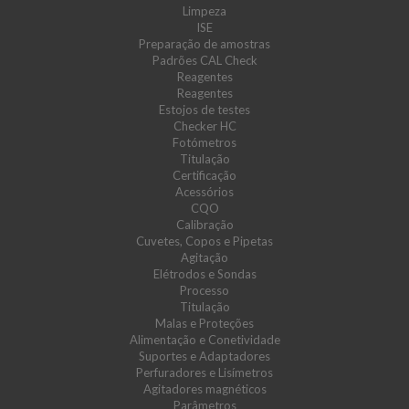
Limpeza
ISE
Preparação de amostras
Padrões CAL Check
Reagentes
Reagentes
Estojos de testes
Checker HC
Fotómetros
Titulação
Certificação
Acessórios
CQO
Calibração
Cuvetes, Copos e Pipetas
Agitação
Elétrodos e Sondas
Processo
Titulação
Malas e Proteções
Alimentação e Conetividade
Suportes e Adaptadores
Perfuradores e Lisímetros
Agitadores magnéticos
Parâmetros