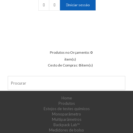
Iniciar sessão
Produtos no Orçamento:
0
item(s)
Cesto de Compras:
0
item(s)
Home
Produtos
Estojos de testes químicos
Monoparâmetro
Multiparâmetros
Backpack Lab™
Medidores de bolso