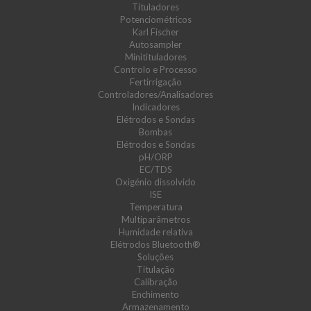
Tituladores
Potenciométricos
Karl Fischer
Autosampler
Minitituladores
Controlo e Processo
Fertirrigação
Controladores/Analisadores
Indicadores
Elétrodos e Sondas
Bombas
Elétrodos e Sondas
pH/ORP
EC/TDS
Oxigénio dissolvido
ISE
Temperatura
Multiparâmetros
Humidade relativa
Elétrodos Bluetooth®
Soluções
Titulação
Calibração
Enchimento
Armazenamento