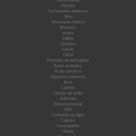
Absorvância
Amónio
Surfactantes aniónicos
Brix
Humidade relativa
Brometo
Iodeto
Sulfito
Chumbo
Fenóis
Glicol
Peróxido de hidrogénio
Ácido ascórbico
Ácido tartárico
Açúcares redutores
Boro
Cádmio
Cloreto de sódio
Sulfureto
Álcool potencial
CBO
Conteúdo de água
Cúprico
Formaldeído
Haleto