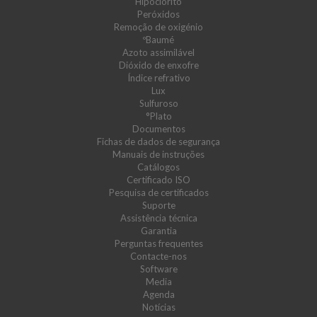
Hipoclorito
Peróxidos
Remoção de oxigénio
ºBaumé
Azoto assimilável
Dióxido de enxofre
Índice refrativo
Lux
Sulfuroso
°Plato
Documentos
Fichas de dados de segurança
Manuais de instruções
Catálogos
Certificado ISO
Pesquisa de certificados
Suporte
Assistência técnica
Garantia
Perguntas frequentes
Contacte-nos
Software
Media
Agenda
Notícias