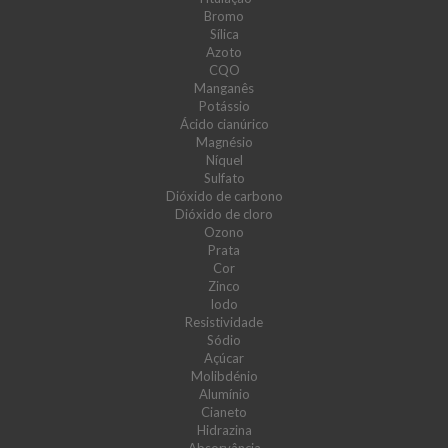
Bromo
Sílica
Azoto
CQO
Manganês
Potássio
Ácido cianúrico
Magnésio
Níquel
Sulfato
Dióxido de carbono
Dióxido de cloro
Ozono
Prata
Cor
Zinco
Iodo
Resistividade
Sódio
Açúcar
Molibdénio
Alumínio
Cianeto
Hidrazina