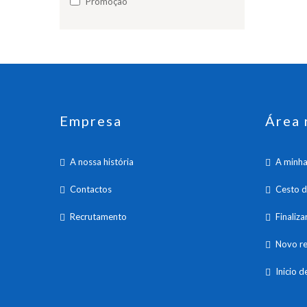
Promoção
Empresa
Área 
A nossa história
A minha
Contactos
Cesto 
Recrutamento
Finaliz
Novo re
Inicio d