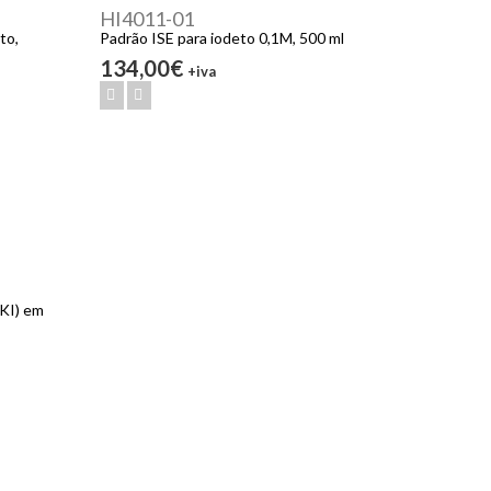
HI4011-01
to,
Padrão ISE para iodeto 0,1M, 500 ml
134,00€
+iva
(KI) em