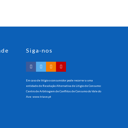
ade
Siga-nos
Em caso de litígio o consumidor pode recorrer a uma
entidade de Resolução Alternativa de Litigio de Consumo:
Centro de Arbitragem de Conflitos de Consumo do Vale do
Ave:
www.triave.pt