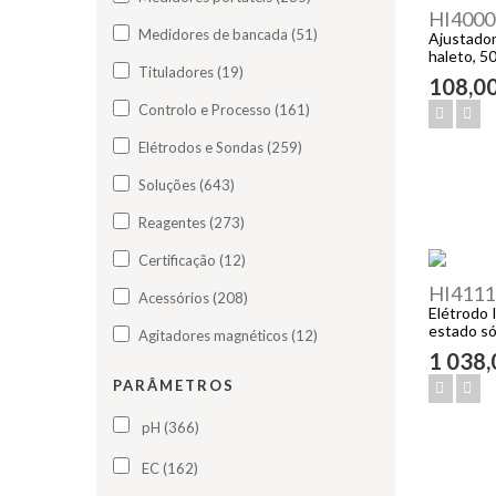
HI4000
Medidores de bancada (51)
Ajustador
haleto, 5
Tituladores (19)
108,0
Controlo e Processo (161)
Elétrodos e Sondas (259)
Soluções (643)
Reagentes (273)
Certificação (12)
HI4111
Acessórios (208)
Elétrodo 
estado só
Agitadores magnéticos (12)
1 038
PARÂMETROS
pH (366)
EC (162)