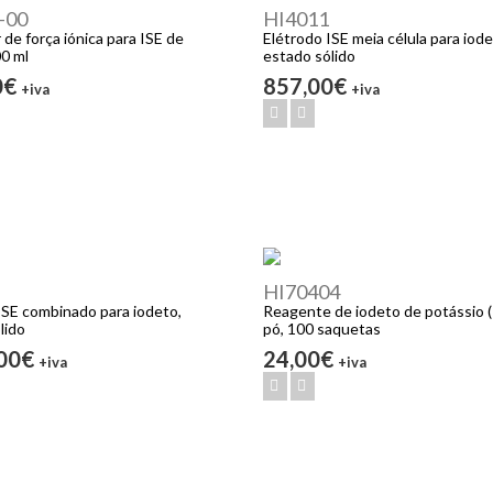
-00
HI4011
 de força iónica para ISE de
Elétrodo ISE meia célula para iode
00 ml
estado sólido
0€
857,00€
+iva
+iva
HI70404
ISE combinado para iodeto,
Reagente de iodeto de potássio 
lido
pó, 100 saquetas
,00€
24,00€
+iva
+iva