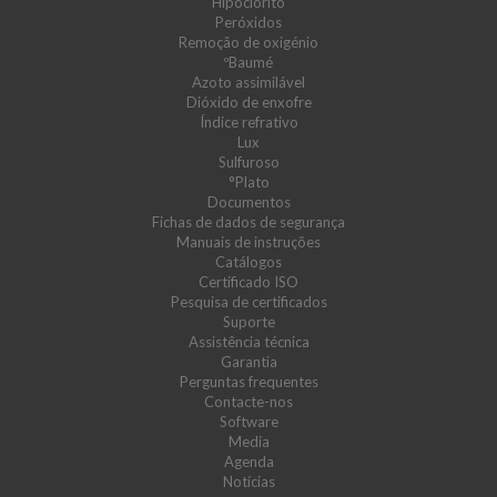
Hipoclorito
Peróxidos
Remoção de oxigénio
ºBaumé
Azoto assimilável
Dióxido de enxofre
Índice refrativo
Lux
Sulfuroso
°Plato
Documentos
Fichas de dados de segurança
Manuais de instruções
Catálogos
Certificado ISO
Pesquisa de certificados
Suporte
Assistência técnica
Garantia
Perguntas frequentes
Contacte-nos
Software
Media
Agenda
Notícias