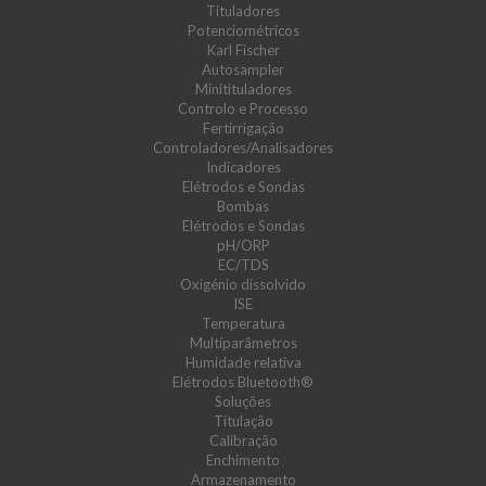
Tituladores
Potenciométricos
Karl Fischer
Autosampler
Minitituladores
Controlo e Processo
Fertirrigação
Controladores/Analisadores
Indicadores
Elétrodos e Sondas
Bombas
Elétrodos e Sondas
pH/ORP
EC/TDS
Oxigénio dissolvido
ISE
Temperatura
Multiparâmetros
Humidade relativa
Elétrodos Bluetooth®
Soluções
Titulação
Calibração
Enchimento
Armazenamento