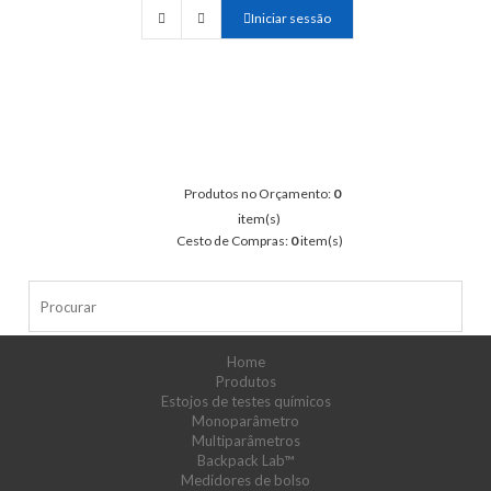
Iniciar sessão
Produtos no Orçamento:
0
item(s)
Cesto de Compras:
0
item(s)
Home
Produtos
Estojos de testes químicos
Monoparâmetro
Multiparâmetros
Backpack Lab™
Medidores de bolso