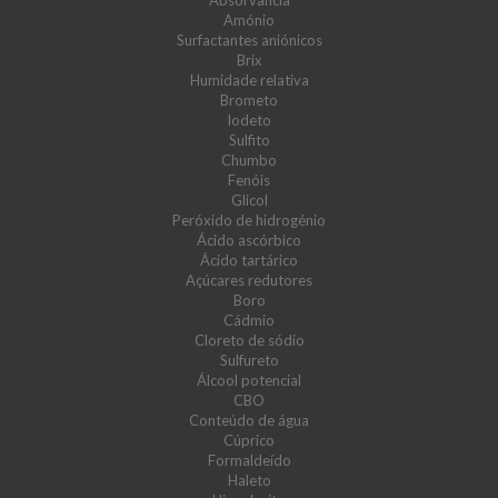
Absorvância
Amónio
Surfactantes aniónicos
Brix
Humidade relativa
Brometo
Iodeto
Sulfito
Chumbo
Fenóis
Glicol
Peróxido de hidrogénio
Ácido ascórbico
Ácido tartárico
Açúcares redutores
Boro
Cádmio
Cloreto de sódio
Sulfureto
Álcool potencial
CBO
Conteúdo de água
Cúprico
Formaldeído
Haleto