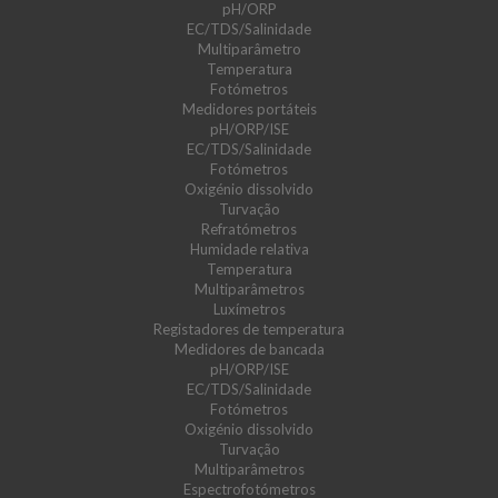
pH/ORP
EC/TDS/Salinidade
Multiparâmetro
Temperatura
Fotómetros
Medidores portáteis
pH/ORP/ISE
EC/TDS/Salinidade
Fotómetros
Oxigénio dissolvido
Turvação
Refratómetros
Humidade relativa
Temperatura
Multiparâmetros
Luxímetros
Registadores de temperatura
Medidores de bancada
pH/ORP/ISE
EC/TDS/Salinidade
Fotómetros
Oxigénio dissolvido
Turvação
Multiparâmetros
Espectrofotómetros