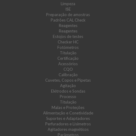
Limpeza
ISE
Preparação de amostras
Padrões CAL Check
Reagentes
Reagentes
Estojos de testes
Checker HC
Fotómetros
Titulação
Certificação
Acessórios
CQO
Calibração
Cuvetes, Copos e Pipetas
Agitação
Elétrodos e Sondas
Processo
Titulação
Malas e Proteções
Alimentação e Conetividade
Suportes e Adaptadores
Perfuradores e Lisímetros
Agitadores magnéticos
Parâmetros