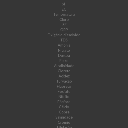
pH
EC
Temperatura
Cloro
ISE
ORP
Oxigénio dissolvido
TDS
Amónia
Nitrato
Dureza
Ferro
Alcalinidade
Cloreto
Acidez
Turvação
Fluoreto
Fosfato
Nitrito
Fósforo
Cálcio
Cobre
Salinidade
Crómio
Titulação