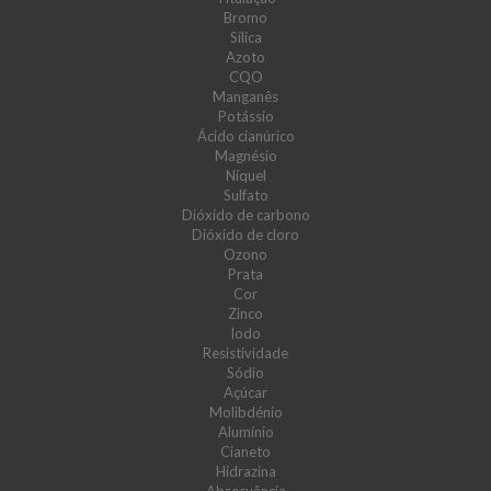
Bromo
Sílica
Azoto
CQO
Manganês
Potássio
Ácido cianúrico
Magnésio
Níquel
Sulfato
Dióxido de carbono
Dióxido de cloro
Ozono
Prata
Cor
Zinco
Iodo
Resistividade
Sódio
Açúcar
Molibdénio
Alumínio
Cianeto
Hidrazina