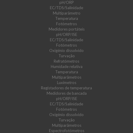
pH/ORP
EC/TDS/Salinidade
Multiparâmetro
Temperatura
Fotómetros
Medidores portáteis
pH/ORP/ISE
EC/TDS/Salinidade
Fotómetros
Oxigénio dissolvido
Turvação
Refratómetros
Humidade relativa
Temperatura
Multiparâmetros
Luxímetros
Registadores de temperatura
Medidores de bancada
pH/ORP/ISE
EC/TDS/Salinidade
Fotómetros
Oxigénio dissolvido
Turvação
Multiparâmetros
Espectrofotómetros