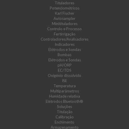
Tituladores
Potenciométricos
Karl Fischer
Autosampler
Minitituladores
Controlo e Processo
Fertirrigação
Controladores/Analisadores
Indicadores
Elétrodos e Sondas
Bombas
Elétrodos e Sondas
pH/ORP
EC/TDS
Oxigénio dissolvido
ISE
Temperatura
Multiparâmetros
Humidade relativa
Elétrodos Bluetooth®
Soluções
Titulação
Calibração
Enchimento
Armazenamento