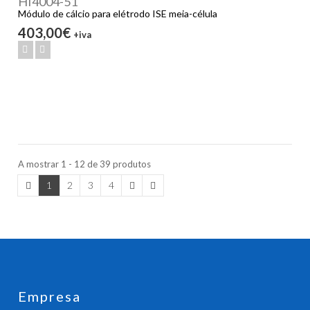
HI4004-51
Módulo de cálcio para elétrodo ISE meia-célula
403,00€
+iva
A mostrar 1 - 12 de 39 produtos
1
2
3
4
Empresa