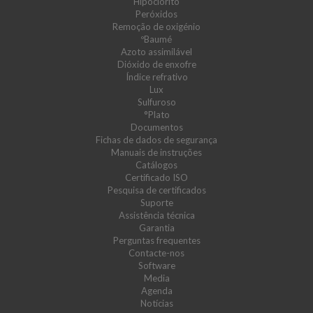
Hipoclorito
Peróxidos
Remoção de oxigénio
ºBaumé
Azoto assimilável
Dióxido de enxofre
Índice refrativo
Lux
Sulfuroso
°Plato
Documentos
Fichas de dados de segurança
Manuais de instruções
Catálogos
Certificado ISO
Pesquisa de certificados
Suporte
Assistência técnica
Garantia
Perguntas frequentes
Contacte-nos
Software
Media
Agenda
Notícias