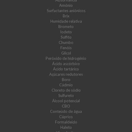
Absorvância
Amónio
Surfactantes aniónicos
Brix
Humidade relativa
Brometo
Iodeto
Sulfito
Chumbo
Fenóis
Glicol
Peróxido de hidrogénio
Ácido ascórbico
Ácido tartárico
Açúcares redutores
Boro
Cádmio
Cloreto de sódio
Sulfureto
Álcool potencial
CBO
Conteúdo de água
Cúprico
Formaldeído
Haleto