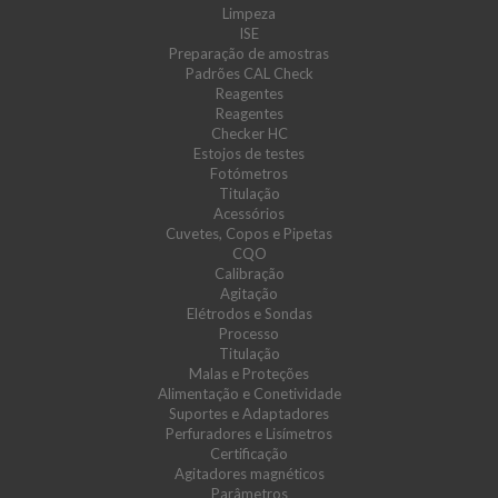
Limpeza
ISE
Preparação de amostras
Padrões CAL Check
Reagentes
Reagentes
Checker HC
Estojos de testes
Fotómetros
Titulação
Acessórios
Cuvetes, Copos e Pipetas
CQO
Calibração
Agitação
Elétrodos e Sondas
Processo
Titulação
Malas e Proteções
Alimentação e Conetividade
Suportes e Adaptadores
Perfuradores e Lisímetros
Certificação
Agitadores magnéticos
Parâmetros