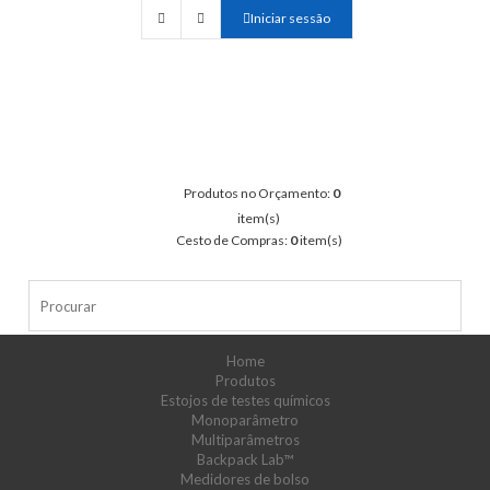
Iniciar sessão
Produtos no Orçamento:
0
item(s)
Cesto de Compras:
0
item(s)
Home
Produtos
Estojos de testes químicos
Monoparâmetro
Multiparâmetros
Backpack Lab™
Medidores de bolso