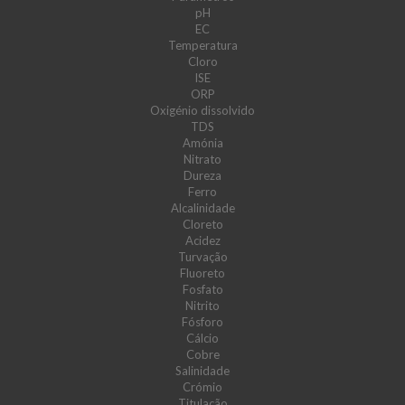
pH
EC
Temperatura
Cloro
ISE
ORP
Oxigénio dissolvido
TDS
Amónia
Nitrato
Dureza
Ferro
Alcalinidade
Cloreto
Acidez
Turvação
Fluoreto
Fosfato
Nitrito
Fósforo
Cálcio
Cobre
Salinidade
Crómio
Titulação