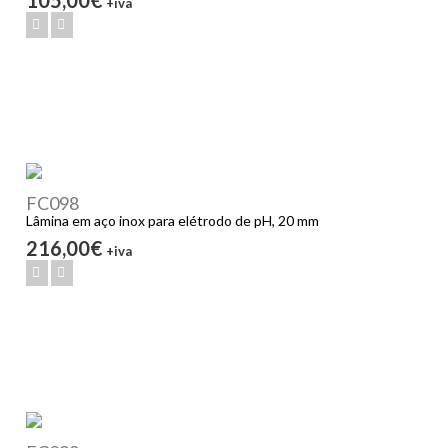
+iva
FC098
Lâmina em aço inox para elétrodo de pH, 20 mm
216,00€
+iva