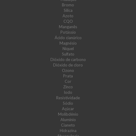
Bromo
Sílica
Azoto
CQO
Manganês
Potássio
Ácido cianúrico
Magnésio
Níquel
Sulfato
Dióxido de carbono
Dióxido de cloro
Ozono
Prata
Cor
Zinco
Iodo
Resistividade
Sódio
Açúcar
Molibdénio
Alumínio
Cianeto
Hidrazina