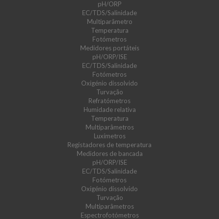
pH/ORP
EC/TDS/Salinidade
Multiparâmetro
Temperatura
Fotómetros
Medidores portáteis
pH/ORP/ISE
EC/TDS/Salinidade
Fotómetros
Oxigénio dissolvido
Turvação
Refratómetros
Humidade relativa
Temperatura
Multiparâmetros
Luxímetros
Registadores de temperatura
Medidores de bancada
pH/ORP/ISE
EC/TDS/Salinidade
Fotómetros
Oxigénio dissolvido
Turvação
Multiparâmetros
Espectrofotómetros