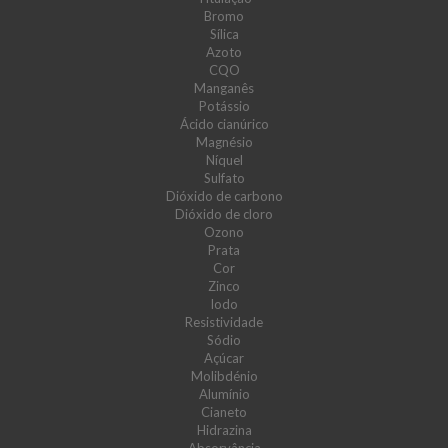
Bromo
Sílica
Azoto
CQO
Manganês
Potássio
Ácido cianúrico
Magnésio
Níquel
Sulfato
Dióxido de carbono
Dióxido de cloro
Ozono
Prata
Cor
Zinco
Iodo
Resistividade
Sódio
Açúcar
Molibdénio
Alumínio
Cianeto
Hidrazina