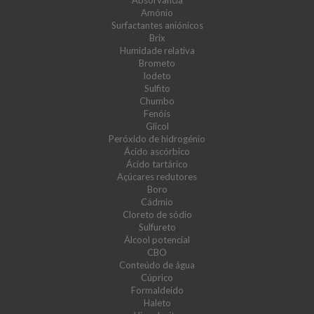
Absorvância
Amónio
Surfactantes aniónicos
Brix
Humidade relativa
Brometo
Iodeto
Sulfito
Chumbo
Fenóis
Glicol
Peróxido de hidrogénio
Ácido ascórbico
Ácido tartárico
Açúcares redutores
Boro
Cádmio
Cloreto de sódio
Sulfureto
Álcool potencial
CBO
Conteúdo de água
Cúprico
Formaldeído
Haleto