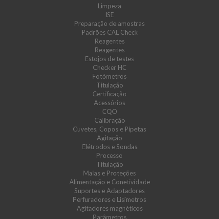
Limpeza
ISE
Preparação de amostras
Padrões CAL Check
Reagentes
Reagentes
Estojos de testes
Checker HC
Fotómetros
Titulação
Certificação
Acessórios
CQO
Calibração
Cuvetes, Copos e Pipetas
Agitação
Elétrodos e Sondas
Processo
Titulação
Malas e Proteções
Alimentação e Conetividade
Suportes e Adaptadores
Perfuradores e Lisímetros
Agitadores magnéticos
Parâmetros