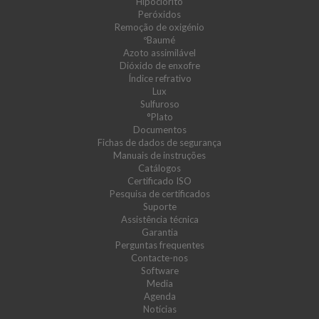
Hipoclorito
Peróxidos
Remoção de oxigénio
ºBaumé
Azoto assimilável
Dióxido de enxofre
Índice refrativo
Lux
Sulfuroso
°Plato
Documentos
Fichas de dados de segurança
Manuais de instruções
Catálogos
Certificado ISO
Pesquisa de certificados
Suporte
Assistência técnica
Garantia
Perguntas frequentes
Contacte-nos
Software
Media
Agenda
Notícias