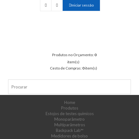
Iniciar sessão
Produtos no Orçamento:
0
item(s)
Cesto de Compras:
0
item(s)
Home
Produtos
Estojos de testes químicos
Monoparâmetro
Multiparâmetros
Backpack Lab™
Medidores de bolso