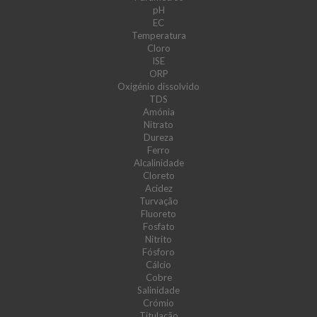
pH
EC
Temperatura
Cloro
ISE
ORP
Oxigénio dissolvido
TDS
Amónia
Nitrato
Dureza
Ferro
Alcalinidade
Cloreto
Acidez
Turvação
Fluoreto
Fosfato
Nitrito
Fósforo
Cálcio
Cobre
Salinidade
Crómio
Titulação