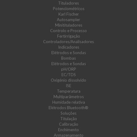
Tituladores
Potenciométricos
Karl Fischer
Autosampler
Minitituladores
Controlo e Processo
Fertirrigação
Controladores/Analisadores
Indicadores
Elétrodos e Sondas
Bombas
Elétrodos e Sondas
pH/ORP
EC/TDS
Oxigénio dissolvido
ISE
Temperatura
Multiparâmetros
Humidade relativa
Elétrodos Bluetooth®
Soluções
Titulação
Calibração
Enchimento
Armazenamento