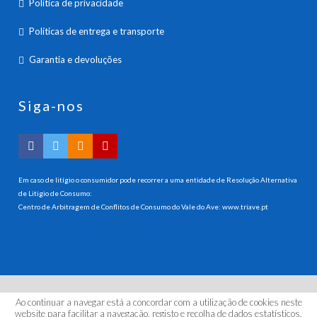
Política de privacidade
Políticas de entrega e transporte
Garantia e devoluções
Siga-nos
Em caso de litígio o consumidor pode recorrer a uma entidade de Resolução Alternativa
de Litigio de Consumo:
Centro de Arbitragem de Conflitos de Consumo do Vale do Ave:
www.triave.pt
Ao continuar a navegar está a concordar com a utilização de cookies neste
© 2026 HANNA INSTRUMENTS PORTUGAL, LDA. Todos os
website para facilitar a navegação, registo e recolha de dados estatísticos.