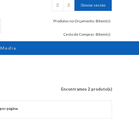
Iniciar sessão
Produtos no Orçamento:
0
item(s)
Cesto de Compras:
0
item(s)
Media
Encontramos 2 produto(s)
por página