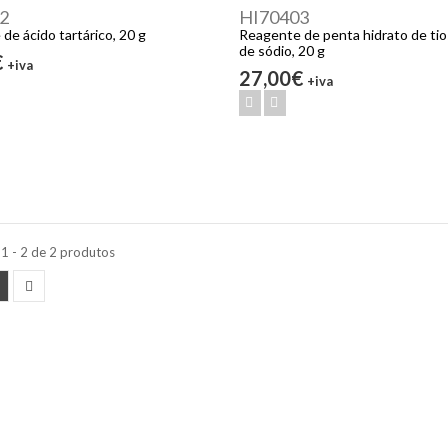
2
HI70403
de ácido tartárico, 20 g
Reagente de penta hidrato de tio
de sódio, 20 g
€
+iva
27,00€
+iva
1 - 2 de 2 produtos