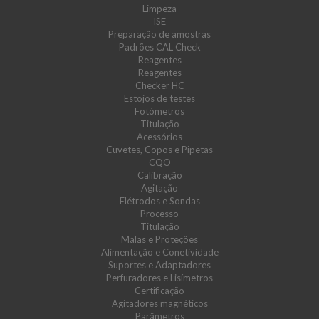
Limpeza
ISE
Preparação de amostras
Padrões CAL Check
Reagentes
Reagentes
Checker HC
Estojos de testes
Fotómetros
Titulação
Acessórios
Cuvetes, Copos e Pipetas
CQO
Calibração
Agitação
Elétrodos e Sondas
Processo
Titulação
Malas e Proteções
Alimentação e Conetividade
Suportes e Adaptadores
Perfuradores e Lisímetros
Certificação
Agitadores magnéticos
Parâmetros