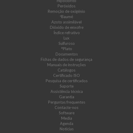
Hipoclorito
Peróxidos
Remoção de oxigénio
ºBaumé
Azoto assimilável
Dióxido de enxofre
Índice refrativo
Lux
Sulfuroso
°Plato
Documentos
Fichas de dados de segurança
Manuais de instruções
Catálogos
Certificado ISO
Pesquisa de certificados
Suporte
Assistência técnica
Garantia
Perguntas frequentes
Contacte-nos
Software
Media
Agenda
Notícias