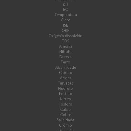
pH
EC
Temperatura
Cloro
ISE
ORP
Oxigénio dissolvido
TDS
Amónia
Nitrato
Dureza
Ferro
Alcalinidade
Cloreto
Acidez
Turvação
Fluoreto
Fosfato
Nitrito
Fósforo
Cálcio
Cobre
Salinidade
Crómio
Titulação