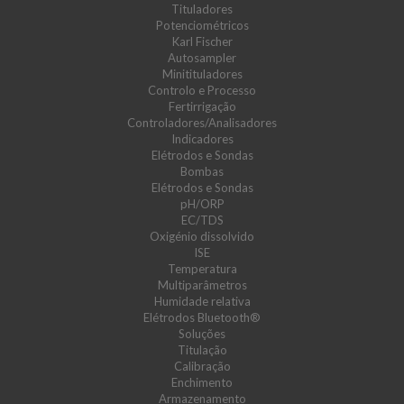
Tituladores
Potenciométricos
Karl Fischer
Autosampler
Minitituladores
Controlo e Processo
Fertirrigação
Controladores/Analisadores
Indicadores
Elétrodos e Sondas
Bombas
Elétrodos e Sondas
pH/ORP
EC/TDS
Oxigénio dissolvido
ISE
Temperatura
Multiparâmetros
Humidade relativa
Elétrodos Bluetooth®
Soluções
Titulação
Calibração
Enchimento
Armazenamento