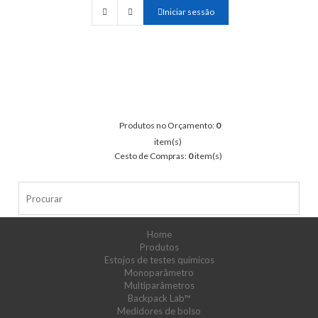
Iniciar sessão
Produtos no Orçamento:
0
item(s)
Cesto de Compras:
0
item(s)
Home
Produtos
Estojos de testes químicos
Monoparâmetro
Multiparâmetros
Backpack Lab™
Medidores de bolso