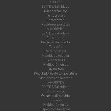
pH/ORP
EC/TDS/Salinidade
Multiparâmetro
Temperatura
Fotómetros
Medidores portáteis
pH/ORP/ISE
EC/TDS/Salinidade
Fotómetros
Oxigénio dissolvido
Turvação
Refratómetros
Humidade relativa
Temperatura
Multiparâmetros
Luxímetros
Registadores de temperatura
Medidores de bancada
pH/ORP/ISE
EC/TDS/Salinidade
Fotómetros
Oxigénio dissolvido
Turvação
Multiparâmetros
Espectrofotómetros