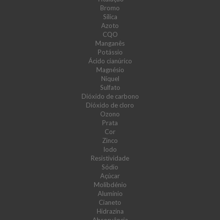
Bromo
Sílica
Azoto
CQO
Manganês
Potássio
Ácido cianúrico
Magnésio
Níquel
Sulfato
Dióxido de carbono
Dióxido de cloro
Ozono
Prata
Cor
Zinco
Iodo
Resistividade
Sódio
Açúcar
Molibdénio
Alumínio
Cianeto
Hidrazina