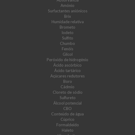
Absorvância
Amónio
Surfactantes aniónicos
Brix
Humidade relativa
Brometo
Iodeto
Sulfito
Chumbo
Fenóis
Glicol
Peróxido de hidrogénio
Ácido ascórbico
Ácido tartárico
Açúcares redutores
Boro
Cádmio
Cloreto de sódio
Sulfureto
Álcool potencial
CBO
Conteúdo de água
Cúprico
Formaldeído
Haleto