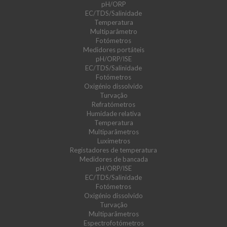
pH/ORP
EC/TDS/Salinidade
Temperatura
Multiparâmetro
Fotómetros
Medidores portáteis
pH/ORP/ISE
EC/TDS/Salinidade
Fotómetros
Oxigénio dissolvido
Turvação
Refratómetros
Humidade relativa
Temperatura
Multiparâmetros
Luxímetros
Registadores de temperatura
Medidores de bancada
pH/ORP/ISE
EC/TDS/Salinidade
Fotómetros
Oxigénio dissolvido
Turvação
Multiparâmetros
Espectrofotómetros