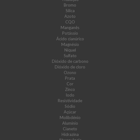
Bromo
Sílica
Azoto
CQO
Manganês
Potássio
Ácido cianúrico
Magnésio
Níquel
Sulfato
Dióxido de carbono
Dióxido de cloro
Ozono
Prata
Cor
Zinco
Iodo
Resistividade
Sódio
Açúcar
Molibdénio
Alumínio
Cianeto
Hidrazina