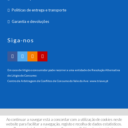
Políticas de entrega e transporte
Garantia e devoluções
Siga-nos
Em caso de litígio o consumidor pode recorrer a uma entidade de Resolução Alternativa
de Litigio de Consumo:
Centro de Arbitragem de Conflitos de Consumo do Vale do Ave:
www.triave.pt
Ao continuar a navegar está a concordar com a utilização de cookies neste
© 2026 HANNA INSTRUMENTS PORTUGAL, LDA. Todos os
website para facilitar a navegação, registo e recolha de dados estatísticos.
direitos reservados.