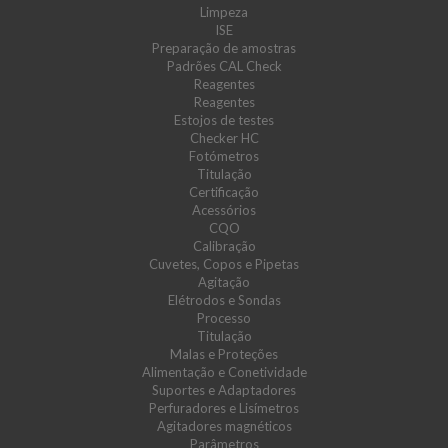
Limpeza
ISE
Preparação de amostras
Padrões CAL Check
Reagentes
Reagentes
Estojos de testes
Checker HC
Fotómetros
Titulação
Certificação
Acessórios
CQO
Calibração
Cuvetes, Copos e Pipetas
Agitação
Elétrodos e Sondas
Processo
Titulação
Malas e Proteções
Alimentação e Conetividade
Suportes e Adaptadores
Perfuradores e Lisímetros
Agitadores magnéticos
Parâmetros