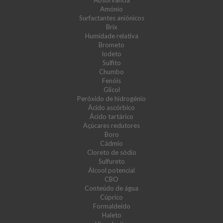
Absorvância
Amónio
Surfactantes aniónicos
Brix
Humidade relativa
Brometo
Iodeto
Sulfito
Chumbo
Fenóis
Glicol
Peróxido de hidrogénio
Ácido ascórbico
Ácido tartárico
Açúcares redutores
Boro
Cádmio
Cloreto de sódio
Sulfureto
Álcool potencial
CBO
Conteúdo de água
Cúprico
Formaldeído
Haleto