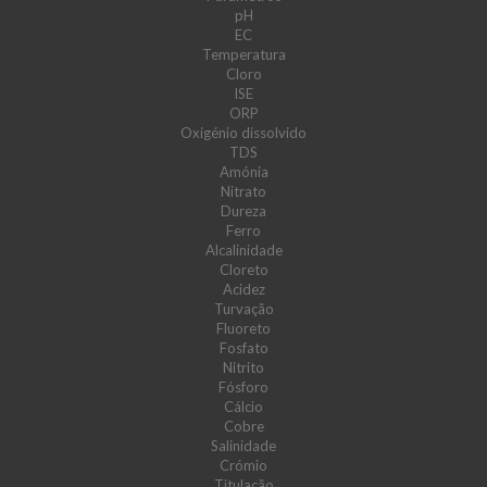
pH
EC
Temperatura
Cloro
ISE
ORP
Oxigénio dissolvido
TDS
Amónia
Nitrato
Dureza
Ferro
Alcalinidade
Cloreto
Acidez
Turvação
Fluoreto
Fosfato
Nitrito
Fósforo
Cálcio
Cobre
Salinidade
Crómio
Titulação