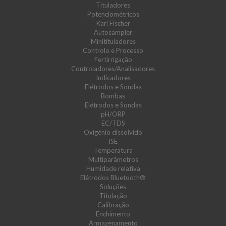
Tituladores
Potenciométricos
Karl Fischer
Autosampler
Minitituladores
Controlo e Processo
Fertirrigação
Controladores/Analisadores
Indicadores
Elétrodos e Sondas
Bombas
Elétrodos e Sondas
pH/ORP
EC/TDS
Oxigénio dissolvido
ISE
Temperatura
Multiparâmetros
Humidade relativa
Elétrodos Bluetooth®
Soluções
Titulação
Calibração
Enchimento
Armazenamento