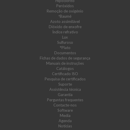
Hipoclorito
Peróxidos
Remoção de oxigénio
ºBaumé
Azoto assimilável
Dióxido de enxofre
Índice refrativo
Lux
Sulfuroso
°Plato
Documentos
Fichas de dados de segurança
Manuais de instruções
Catálogos
Certificado ISO
Pesquisa de certificados
Suporte
Assistência técnica
Garantia
Perguntas frequentes
Contacte-nos
Software
Media
Agenda
Notícias