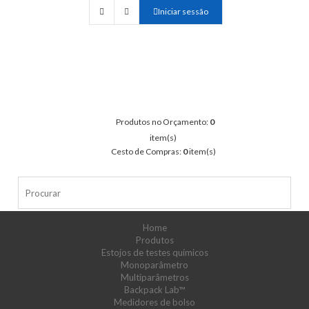
Iniciar sessão
Produtos no Orçamento:
0
item(s)
Cesto de Compras:
0
item(s)
Home
Produtos
Estojos de testes químicos
Monoparâmetro
Multiparâmetros
Backpack Lab™
Medidores de bolso