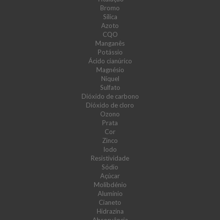
Bromo
Sílica
Azoto
CQO
Manganês
Potássio
Ácido cianúrico
Magnésio
Níquel
Sulfato
Dióxido de carbono
Dióxido de cloro
Ozono
Prata
Cor
Zinco
Iodo
Resistividade
Sódio
Açúcar
Molibdénio
Alumínio
Cianeto
Hidrazina