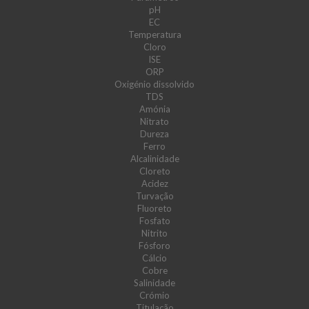
pH
EC
Temperatura
Cloro
ISE
ORP
Oxigénio dissolvido
TDS
Amónia
Nitrato
Dureza
Ferro
Alcalinidade
Cloreto
Acidez
Turvação
Fluoreto
Fosfato
Nitrito
Fósforo
Cálcio
Cobre
Salinidade
Crómio
Titulação