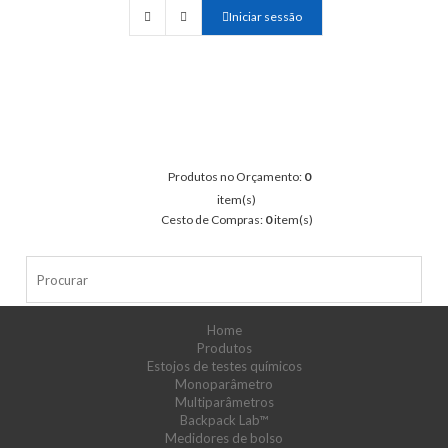
Iniciar sessão
Produtos no Orçamento:
0
item(s)
Cesto de Compras:
0
item(s)
Home
Produtos
Estojos de testes químicos
Monoparâmetro
Multiparâmetros
Backpack Lab™
Medidores de bolso