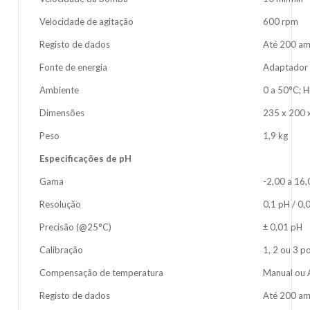
Velocidade de agitação
600 rpm
Registo de dados
Até 200 am
Fonte de energia
Adaptador 
Ambiente
0 a 50°C; 
Dimensões
235 x 200
Peso
1,9 kg
Especificações de pH
Gama
-2,00 a 16
Resolução
0,1 pH / 0,
Precisão (@25°C)
± 0,01 pH
Calibração
1, 2 ou 3 p
Compensação de temperatura
Manual ou 
Registo de dados
Até 200 am