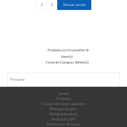
Iniciar sessão
Produtos no Orçamento:
0
item(s)
Cesto de Compras:
0
item(s)
Home
Produtos
Estojos de testes químicos
Monoparâmetro
Multiparâmetros
Backpack Lab™
Medidores de bolso