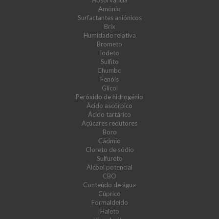
Absorvância
Amónio
Surfactantes aniónicos
Brix
Humidade relativa
Brometo
Iodeto
Sulfito
Chumbo
Fenóis
Glicol
Peróxido de hidrogénio
Ácido ascórbico
Ácido tartárico
Açúcares redutores
Boro
Cádmio
Cloreto de sódio
Sulfureto
Álcool potencial
CBO
Conteúdo de água
Cúprico
Formaldeído
Haleto