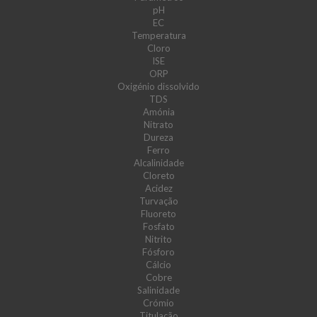
pH
EC
Temperatura
Cloro
ISE
ORP
Oxigénio dissolvido
TDS
Amónia
Nitrato
Dureza
Ferro
Alcalinidade
Cloreto
Acidez
Turvação
Fluoreto
Fosfato
Nitrito
Fósforo
Cálcio
Cobre
Salinidade
Crómio
Titulação