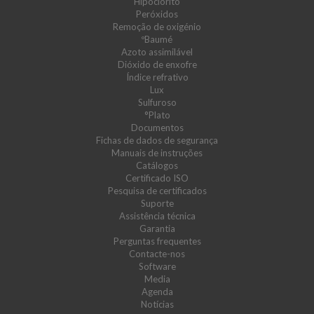
Hipoclorito
Peróxidos
Remoção de oxigénio
ºBaumé
Azoto assimilável
Dióxido de enxofre
Índice refrativo
Lux
Sulfuroso
°Plato
Documentos
Fichas de dados de segurança
Manuais de instruções
Catálogos
Certificado ISO
Pesquisa de certificados
Suporte
Assistência técnica
Garantia
Perguntas frequentes
Contacte-nos
Software
Media
Agenda
Notícias