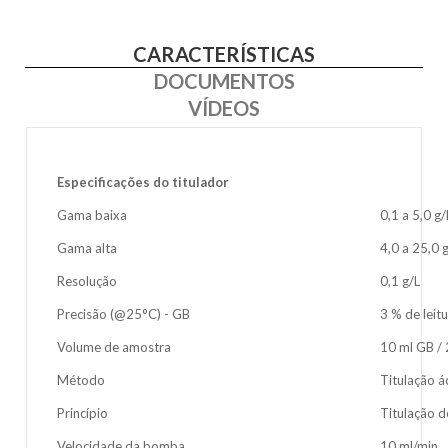
CARACTERÍSTICAS
DOCUMENTOS
VÍDEOS
Especificações do titulador
Gama baixa
0,1 a 5,0 g/
Gama alta
4,0 a 25,0 
Resolução
0,1 g/L
Precisão (@25°C) - GB
3 % de leit
Volume de amostra
10 ml GB /
Método
Titulação á
Princípio
Titulação d
Velocidade da bomba
10 ml/min