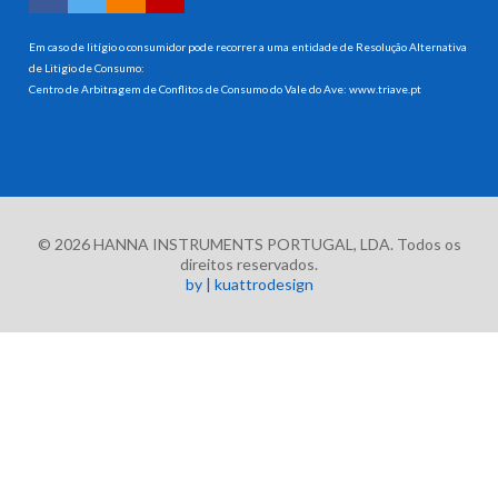
Em caso de litígio o consumidor pode recorrer a uma entidade de Resolução Alternativa
de Litigio de Consumo:
Centro de Arbitragem de Conflitos de Consumo do Vale do Ave:
www.triave.pt
© 2026 HANNA INSTRUMENTS PORTUGAL, LDA. Todos os
direitos reservados.
by | kuattrodesign