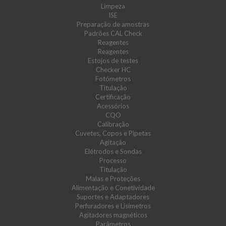
Limpeza
ISE
Preparação de amostras
Padrões CAL Check
Reagentes
Reagentes
Estojos de testes
Checker HC
Fotómetros
Titulação
Certificação
Acessórios
CQO
Calibração
Cuvetes, Copos e Pipetas
Agitação
Elétrodos e Sondas
Processo
Titulação
Malas e Proteções
Alimentação e Conetividade
Suportes e Adaptadores
Perfuradores e Lisímetros
Agitadores magnéticos
Parâmetros