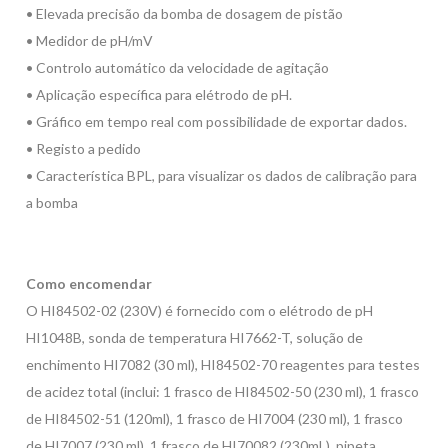
• Elevada precisão da bomba de dosagem de pistão
• Medidor de pH/mV
• Controlo automático da velocidade de agitação
• Aplicação específica para elétrodo de pH.
• Gráfico em tempo real com possibilidade de exportar dados.
• Registo a pedido
• Característica BPL, para visualizar os dados de calibração para
a bomba
Como
encomendar
O HI84502-02 (230V) é fornecido com o elétrodo de pH
HI1048B, sonda de temperatura HI7662-T, solução de
enchimento HI7082 (30 ml), HI84502-70 reagentes para testes
de acidez total (inclui: 1 frasco de HI84502-50 (230 ml), 1 frasco
de HI84502-51 (120ml), 1 frasco de HI7004 (230 ml), 1 frasco
de HI7007 (230 ml), 1 frasco de HI70082 (230mL), pipeta