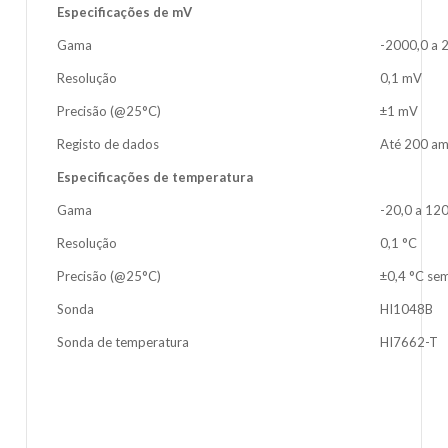
Especificações de mV
Gama
-2000,0 a
Resolução
0,1 mV
Precisão (@25°C)
±1 mV
Registo de dados
Até 200 am
Especificações de temperatura
Gama
-20,0 a 120
Resolução
0,1 °C
Precisão (@25°C)
±0,4 °C se
Sonda
HI1048B
Sonda de temperatura
HI7662-T