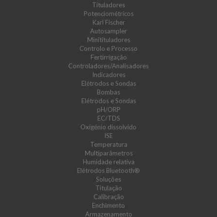
Tituladores
Potenciométricos
Karl Fischer
Autosampler
Minitituladores
Controlo e Processo
Fertirrigação
Controladores/Analisadores
Indicadores
Elétrodos e Sondas
Bombas
Elétrodos e Sondas
pH/ORP
EC/TDS
Oxigénio dissolvido
ISE
Temperatura
Multiparâmetros
Humidade relativa
Elétrodos Bluetooth®
Soluções
Titulação
Calibração
Enchimento
Armazenamento