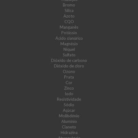
Bromo
Sílica
Azoto
CQO
Manganês
Potássio
Ácido cianúrico
Magnésio
Níquel
Sulfato
Dióxido de carbono
Dióxido de cloro
Ozono
Prata
Cor
Zinco
Iodo
Resistividade
Sódio
Açúcar
Molibdénio
Alumínio
Cianeto
Hidrazina