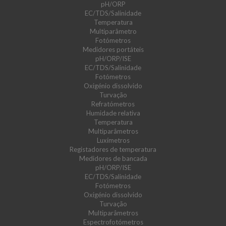
pH/ORP
EC/TDS/Salinidade
Temperatura
Multiparâmetro
Fotómetros
Medidores portáteis
pH/ORP/ISE
EC/TDS/Salinidade
Fotómetros
Oxigénio dissolvido
Turvação
Refratómetros
Humidade relativa
Temperatura
Multiparâmetros
Luxímetros
Registadores de temperatura
Medidores de bancada
pH/ORP/ISE
EC/TDS/Salinidade
Fotómetros
Oxigénio dissolvido
Turvação
Multiparâmetros
Espectrofotómetros