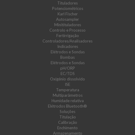
Tituladores
Potenciométricos
Karl Fischer
Autosampler
Minitituladores
Controlo e Processo
Fertirrigação
Controladores/Analisadores
Indicadores
Elétrodos e Sondas
Bombas
Elétrodos e Sondas
pH/ORP
EC/TDS
Oxigénio dissolvido
ISE
Temperatura
Multiparâmetros
Humidade relativa
Elétrodos Bluetooth®
Soluções
Titulação
Calibração
Enchimento
Armazenamento