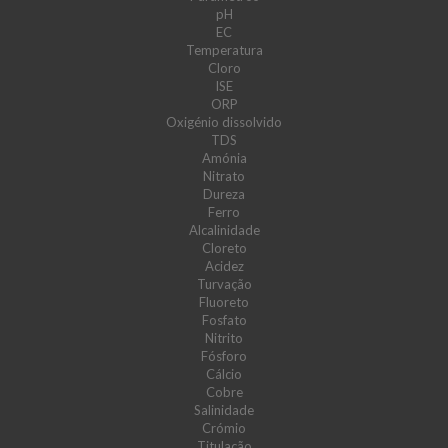
pH
EC
Temperatura
Cloro
ISE
ORP
Oxigénio dissolvido
TDS
Amónia
Nitrato
Dureza
Ferro
Alcalinidade
Cloreto
Acidez
Turvação
Fluoreto
Fosfato
Nitrito
Fósforo
Cálcio
Cobre
Salinidade
Crómio
Titulação