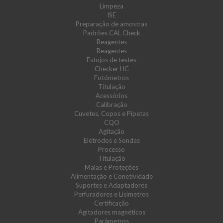
Limpeza
ISE
Preparação de amostras
Padrões CAL Check
Reagentes
Reagentes
Estojos de testes
Checker HC
Fotómetros
Titulação
Acessórios
Calibração
Cuvetes, Copos e Pipetas
CQO
Agitação
Elétrodos e Sondas
Processo
Titulação
Malas e Proteções
Alimentação e Conetividade
Suportes e Adaptadores
Perfuradores e Lisímetros
Certificação
Agitadores magnéticos
Parâmetros