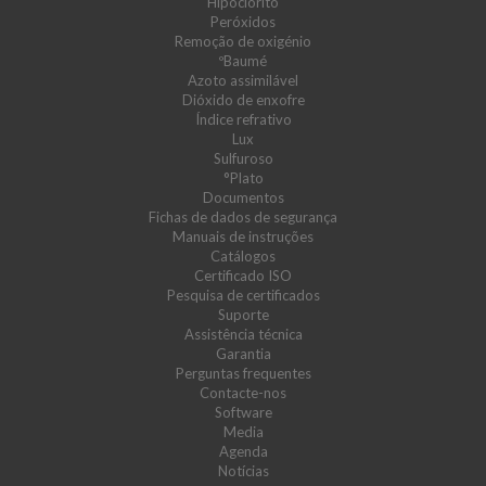
Hipoclorito
Peróxidos
Remoção de oxigénio
ºBaumé
Azoto assimilável
Dióxido de enxofre
Índice refrativo
Lux
Sulfuroso
°Plato
Documentos
Fichas de dados de segurança
Manuais de instruções
Catálogos
Certificado ISO
Pesquisa de certificados
Suporte
Assistência técnica
Garantia
Perguntas frequentes
Contacte-nos
Software
Media
Agenda
Notícias