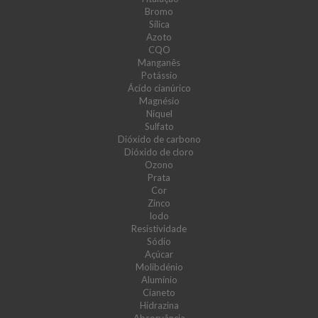
Bromo
Sílica
Azoto
CQO
Manganês
Potássio
Ácido cianúrico
Magnésio
Níquel
Sulfato
Dióxido de carbono
Dióxido de cloro
Ozono
Prata
Cor
Zinco
Iodo
Resistividade
Sódio
Açúcar
Molibdénio
Alumínio
Cianeto
Hidrazina