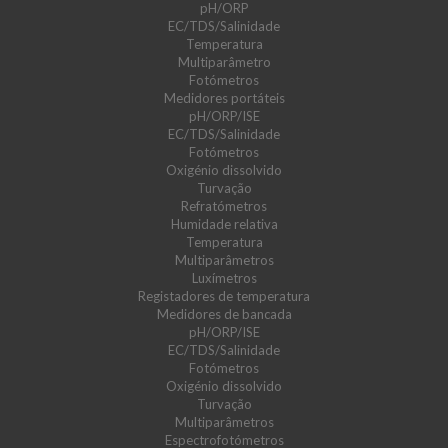
pH/ORP
EC/TDS/Salinidade
Temperatura
Multiparâmetro
Fotómetros
Medidores portáteis
pH/ORP/ISE
EC/TDS/Salinidade
Fotómetros
Oxigénio dissolvido
Turvação
Refratómetros
Humidade relativa
Temperatura
Multiparâmetros
Luxímetros
Registadores de temperatura
Medidores de bancada
pH/ORP/ISE
EC/TDS/Salinidade
Fotómetros
Oxigénio dissolvido
Turvação
Multiparâmetros
Espectrofotómetros