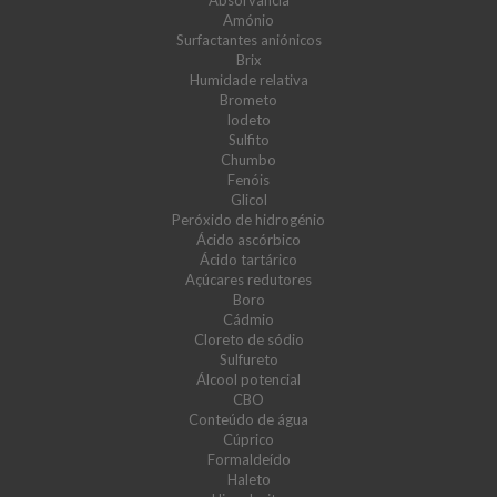
Absorvância
Amónio
Surfactantes aniónicos
Brix
Humidade relativa
Brometo
Iodeto
Sulfito
Chumbo
Fenóis
Glicol
Peróxido de hidrogénio
Ácido ascórbico
Ácido tartárico
Açúcares redutores
Boro
Cádmio
Cloreto de sódio
Sulfureto
Álcool potencial
CBO
Conteúdo de água
Cúprico
Formaldeído
Haleto