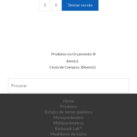
Iniciar sessão
Produtos no Orçamento:
0
item(s)
Cesto de Compras:
0
item(s)
Home
Produtos
Estojos de testes químicos
Monoparâmetro
Multiparâmetros
Backpack Lab™
Medidores de bolso