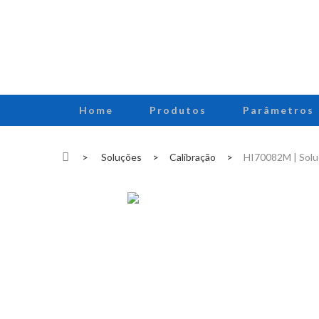
Home
Produtos
Parâmetros
>
Soluções
>
Calibração
>
HI70082M | Soluç