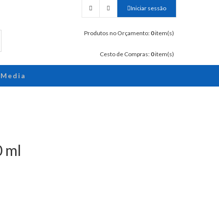
Iniciar sessão
Produtos no Orçamento:
0
item(s)
Cesto de Compras:
0
item(s)
Media
0 ml