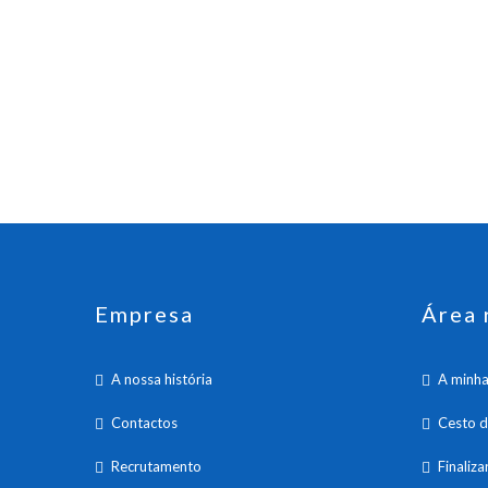
Empresa
Área 
A nossa história
A minha
Contactos
Cesto 
Recrutamento
Finaliz