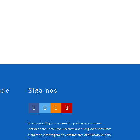
ade
Siga-nos
Em caso de litígio o consumidor pode recorrer a uma
entidade de Resolução Alternativa de Litigio de Consumo:
Centro de Arbitragem de Conflitos de Consumo do Vale do