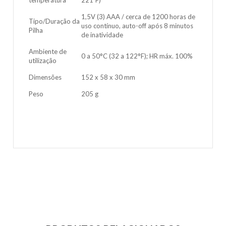
temperatura
221ºF)
1,5V (3) AAA / cerca de 1200 horas de
Tipo/Duração da
uso contínuo, auto-off após 8 minutos
Pilha
de inatividade
Ambiente de
0 a 50°C (32 a 122°F); HR máx. 100%
utilização
Dimensões
152 x 58 x 30 mm
Peso
205 g