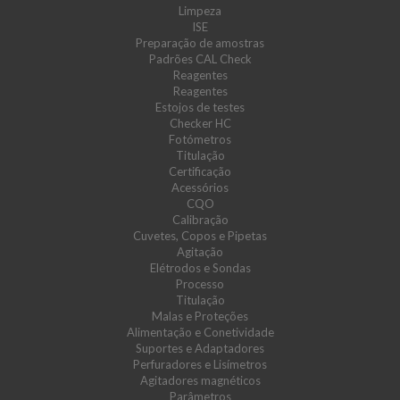
Limpeza
ISE
Preparação de amostras
Padrões CAL Check
Reagentes
Reagentes
Estojos de testes
Checker HC
Fotómetros
Titulação
Certificação
Acessórios
CQO
Calibração
Cuvetes, Copos e Pipetas
Agitação
Elétrodos e Sondas
Processo
Titulação
Malas e Proteções
Alimentação e Conetividade
Suportes e Adaptadores
Perfuradores e Lisímetros
Agitadores magnéticos
Parâmetros