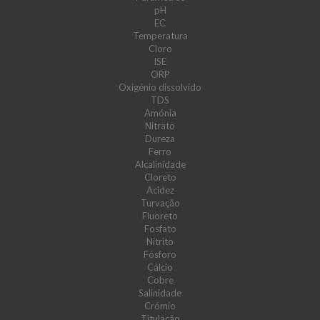
pH
EC
Temperatura
Cloro
ISE
ORP
Oxigénio dissolvido
TDS
Amónia
Nitrato
Dureza
Ferro
Alcalinidade
Cloreto
Acidez
Turvação
Fluoreto
Fosfato
Nitrito
Fósforo
Cálcio
Cobre
Salinidade
Crómio
Titulação