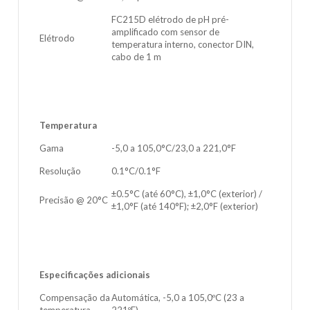
FC215D elétrodo de pH pré-
amplificado com sensor de
Elétrodo
temperatura interno, conector DIN,
cabo de 1 m
Temperatura
Gama
-5,0 a 105,0°C/23,0 a 221,0°F
Resolução
0.1°C/0.1°F
±0.5°C (até 60°C), ±1,0°C (exterior) /
Precisão @ 20°C
±1,0°F (até 140°F); ±2,0°F (exterior)
Especificações adicionais
Compensação da
Automática, -5,0 a 105,0ºC (23 a