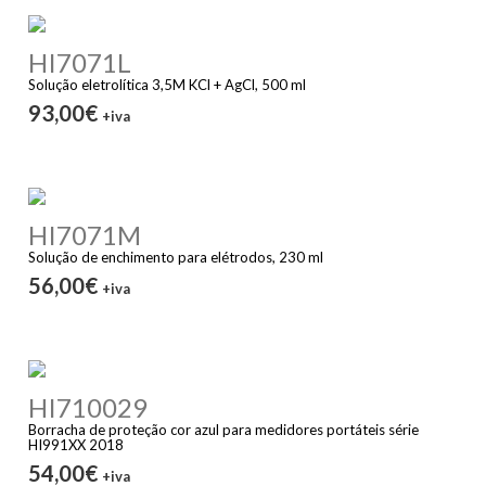
HI7071L
Solução eletrolítica 3,5M KCl + AgCl, 500 ml
93,00€
+iva
HI7071M
Solução de enchimento para elétrodos, 230 ml
56,00€
+iva
HI710029
Borracha de proteção cor azul para medidores portáteis série
HI991XX 2018
54,00€
+iva