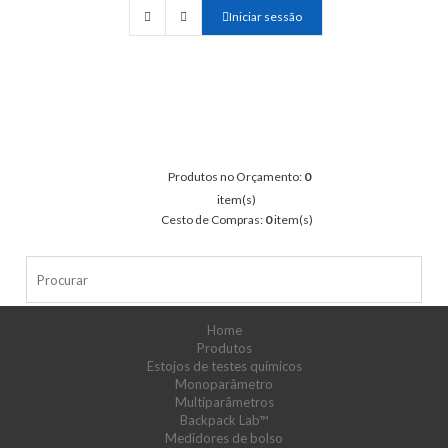
Iniciar sessão
Produtos no Orçamento:
0
item(s)
Cesto de Compras:
0
item(s)
Home
Produtos
Estojos de testes químicos
Monoparâmetro
Multiparâmetros
Backpack Lab™
Medidores de bolso