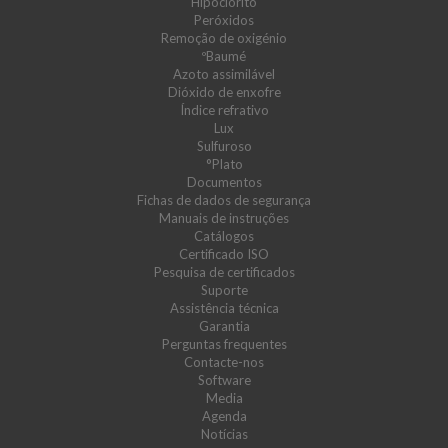
Hipoclorito
Peróxidos
Remoção de oxigénio
ºBaumé
Azoto assimilável
Dióxido de enxofre
Índice refrativo
Lux
Sulfuroso
°Plato
Documentos
Fichas de dados de segurança
Manuais de instruções
Catálogos
Certificado ISO
Pesquisa de certificados
Suporte
Assistência técnica
Garantia
Perguntas frequentes
Contacte-nos
Software
Media
Agenda
Notícias