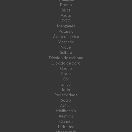
Bromo
Sílica
Azoto
CQO
Manganês
Potássio
Ácido cianúrico
Magnésio
Níquel
Sulfato
Dióxido de carbono
Dióxido de cloro
Ozono
Prata
Cor
Zinco
Iodo
Resistividade
Sódio
Açúcar
Molibdénio
Alumínio
Cianeto
Hidrazina