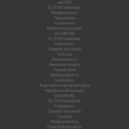
pH/ORP
EC/TDS/Salinidade
Multiparâmetro
Temperatura
Fotómetros
Medidores portáteis
pH/ORP/ISE
EC/TDS/Salinidade
Fotómetros
Oxigénio dissolvido
Turvação
Refratómetros
Humidade relativa
Temperatura
Multiparâmetros
Luxímetros
Registadores de temperatura
Medidores de bancada
pH/ORP/ISE
EC/TDS/Salinidade
Fotómetros
Oxigénio dissolvido
Turvação
Multiparâmetros
Espectrofotómetros