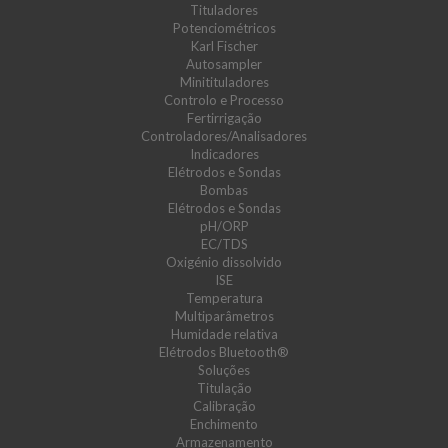
Tituladores
Potenciométricos
Karl Fischer
Autosampler
Minitituladores
Controlo e Processo
Fertirrigação
Controladores/Analisadores
Indicadores
Elétrodos e Sondas
Bombas
Elétrodos e Sondas
pH/ORP
EC/TDS
Oxigénio dissolvido
ISE
Temperatura
Multiparâmetros
Humidade relativa
Elétrodos Bluetooth®
Soluções
Titulação
Calibração
Enchimento
Armazenamento