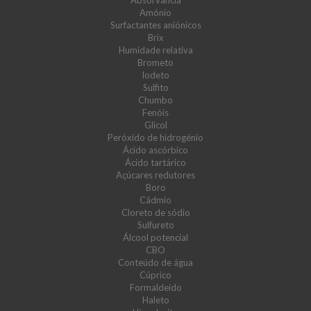
Absorvância
Amónio
Surfactantes aniónicos
Brix
Humidade relativa
Brometo
Iodeto
Sulfito
Chumbo
Fenóis
Glicol
Peróxido de hidrogénio
Ácido ascórbico
Ácido tartárico
Açúcares redutores
Boro
Cádmio
Cloreto de sódio
Sulfureto
Álcool potencial
CBO
Conteúdo de água
Cúprico
Formaldeído
Haleto