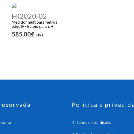
HI2020-02
Medidor multiparâmetros
edge® - Estojo para pH
585,00€
+iva
reservada
Política e privacid
 conta
Termos e condições