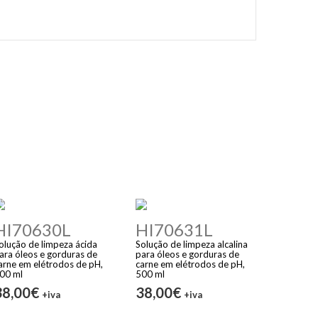
HI70630L
HI70631L
olução de limpeza ácida
Solução de limpeza alcalina
ara óleos e gorduras de
para óleos e gorduras de
arne em elétrodos de pH,
carne em elétrodos de pH,
00 ml
500 ml
38,00€
38,00€
+iva
+iva