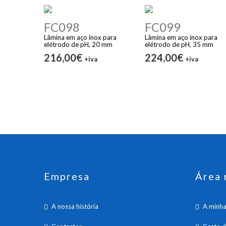
FC098
FC099
Lâmina em aço inox para
Lâmina em aço inox para
elétrodo de pH, 20 mm
elétrodo de pH, 35 mm
216,00€
224,00€
+iva
+iva
Empresa
Área 
A nossa história
A minha