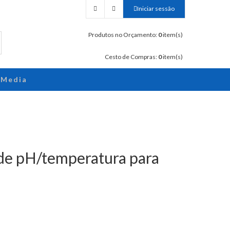
Iniciar sessão
Produtos no Orçamento:
0
item(s)
Cesto de Compras:
0
item(s)
Media
 de pH/temperatura para