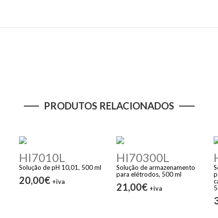
PRODUTOS RELACIONADOS
HI7010L
HI70300L
Solução de pH 10,01, 500 ml
Solução de armazenamento
S
para elétrodos, 500 ml
p
20,00€
c
+iva
21,00€
5
+iva