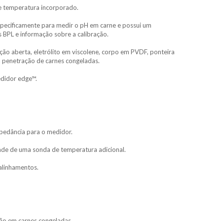
e temperatura incorporado.
specificamente para medir o pH em carne e possui um
s BPL e informação sobre a calibração.
ção aberta, eletrólito em viscolene, corpo em PVDF, ponteira
a penetração de carnes congeladas.
edidor edge™.
mpedância para o medidor.
ade de uma sonda de temperatura adicional.
e alinhamentos.
ção em carnes congeladas.