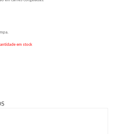
ampa.
uantidade em stock
OS