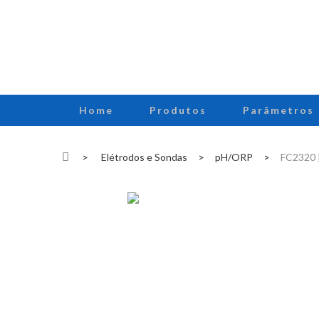
Home
Produtos
Parâmetros
>
Elétrodos e Sondas
>
pH/ORP
>
FC2320 |