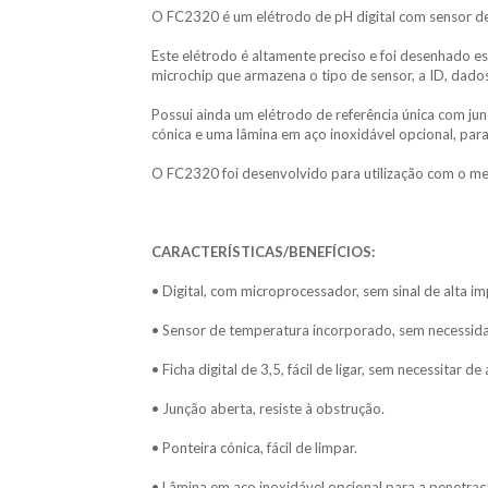
O FC2320 é um elétrodo de pH digital com sensor d
Este elétrodo é altamente preciso e foi desenhado e
microchip que armazena o tipo de sensor, a ID, dado
Possui ainda um elétrodo de referência única com jun
cónica e uma lâmina em aço inoxidável opcional, par
O FC2320 foi desenvolvido para utilização com o m
CARACTERÍSTICAS/BENEFÍCIOS:
• Digital, com microprocessador, sem sinal de alta i
• Sensor de temperatura incorporado, sem necessid
• Ficha digital de 3,5, fácil de ligar, sem necessitar d
• Junção aberta, resiste à obstrução.
• Ponteira cónica, fácil de limpar.
• Lâmina em aço inoxidável opcional para a penetra