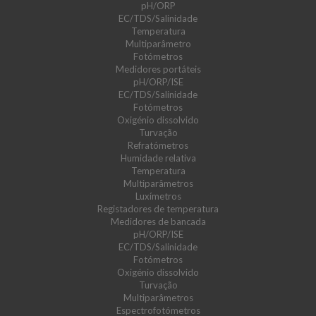
pH/ORP
EC/TDS/Salinidade
Temperatura
Multiparâmetro
Fotómetros
Medidores portáteis
pH/ORP/ISE
EC/TDS/Salinidade
Fotómetros
Oxigénio dissolvido
Turvação
Refratómetros
Humidade relativa
Temperatura
Multiparâmetros
Luxímetros
Registadores de temperatura
Medidores de bancada
pH/ORP/ISE
EC/TDS/Salinidade
Fotómetros
Oxigénio dissolvido
Turvação
Multiparâmetros
Espectrofotómetros