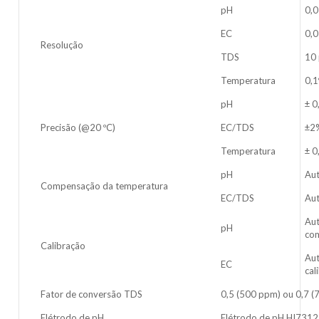
pH
0,
EC
0,
Resolução
TDS
10
Temperatura
0,1
pH
± 0
Precisão (@20 ºC)
EC/TDS
±2
Temperatura
± 0
pH
Au
Compensação da temperatura
EC/TDS
Aut
Aut
pH
com
Calibração
Aut
EC
cal
Fator de conversão TDS
0,5 (500 ppm) ou 0,7 
Elétrodo de pH
Elétrodo de pH HI73127 