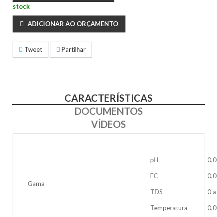
stock
ADICIONAR AO ORÇAMENTO
Tweet
Partilhar
CARACTERÍSTICAS
DOCUMENTOS
VÍDEOS
pH
0,0
EC
0,0
Gama
TDS
0 a
Temperatura
0,0