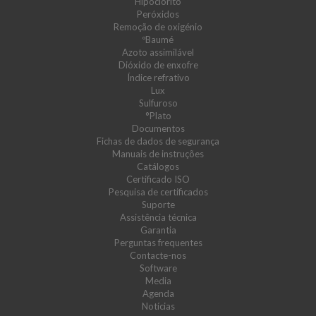
Hipoclorito
Peróxidos
Remoção de oxigénio
ºBaumé
Azoto assimilável
Dióxido de enxofre
Índice refrativo
Lux
Sulfuroso
°Plato
Documentos
Fichas de dados de segurança
Manuais de instruções
Catálogos
Certificado ISO
Pesquisa de certificados
Suporte
Assistência técnica
Garantia
Perguntas frequentes
Contacte-nos
Software
Media
Agenda
Notícias