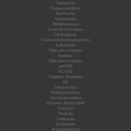
Tituladores
Potenciométricos
Karl Fischer
Autosampler
Minitituladores
Controlo e Processo
Fertirrigação
Controladores/Analisadores
Indicadores
Elétrodos e Sondas
Bombas
Elétrodos e Sondas
pH/ORP
EC/TDS
Oxigénio dissolvido
ISE
Temperatura
Multiparâmetros
Humidade relativa
Elétrodos Bluetooth®
Soluções
Titulação
Calibração
Enchimento
Armazenamento