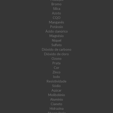
Bromo
Sílica
Azoto
CQO
Manganês
Potássio
Ácido cianúrico
Magnésio
Níquel
Sulfato
Dióxido de carbono
Dióxido de cloro
Ozono
Prata
Cor
Zinco
Iodo
Resistividade
Sódio
Açúcar
Molibdénio
Alumínio
Cianeto
Hidrazina