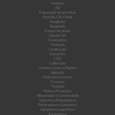
Limpeza
ISE
Preparação de amostras
Padrões CAL Check
Reagentes
Reagentes
Estojos de testes
Checker HC
Fotómetros
Titulação
Certificação
Acessórios
CQO
Calibração
Cuvetes, Copos e Pipetas
Agitação
Elétrodos e Sondas
Processo
Titulação
Malas e Proteções
Alimentação e Conetividade
Suportes e Adaptadores
Perfuradores e Lisímetros
Agitadores magnéticos
Parâmetros