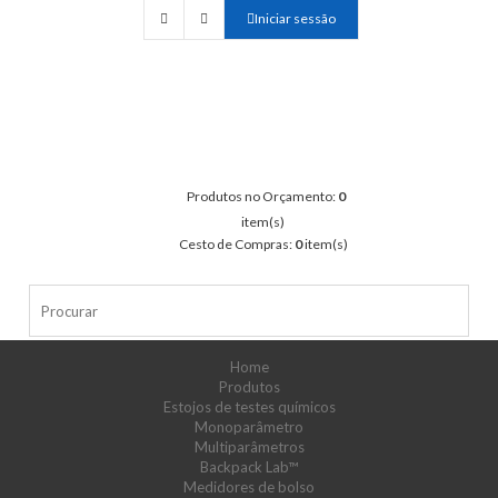
Iniciar sessão
Produtos no Orçamento:
0
item(s)
Cesto de Compras:
0
item(s)
Home
Produtos
Estojos de testes químicos
Monoparâmetro
Multiparâmetros
Backpack Lab™
Medidores de bolso