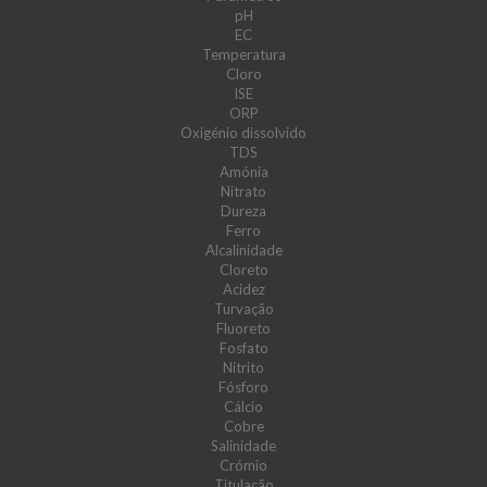
pH
EC
Temperatura
Cloro
ISE
ORP
Oxigénio dissolvido
TDS
Amónia
Nitrato
Dureza
Ferro
Alcalinidade
Cloreto
Acidez
Turvação
Fluoreto
Fosfato
Nitrito
Fósforo
Cálcio
Cobre
Salinidade
Crómio
Titulação