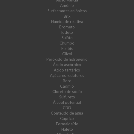
Absorvância
Amónio
Surfactantes aniónicos
Brix
Humidade relativa
Brometo
Iodeto
Sulfito
Chumbo
Fenóis
Glicol
Peróxido de hidrogénio
Ácido ascórbico
Ácido tartárico
Açúcares redutores
Boro
Cádmio
Cloreto de sódio
Sulfureto
Álcool potencial
CBO
Conteúdo de água
Cúprico
Formaldeído
Haleto