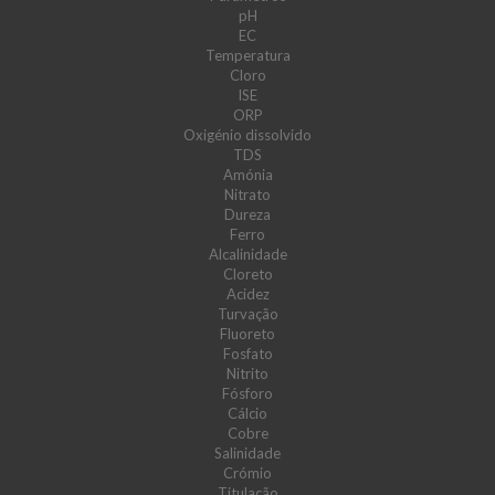
pH
EC
Temperatura
Cloro
ISE
ORP
Oxigénio dissolvido
TDS
Amónia
Nitrato
Dureza
Ferro
Alcalinidade
Cloreto
Acidez
Turvação
Fluoreto
Fosfato
Nitrito
Fósforo
Cálcio
Cobre
Salinidade
Crómio
Titulação