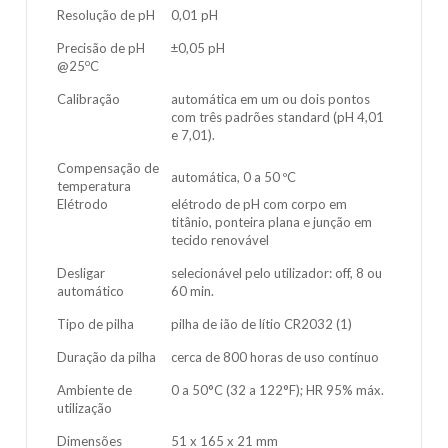
Resolução de pH
0,01 pH
Precisão de pH
±0,05 pH
o
@25
C
Calibração
automática em um ou dois pontos
com três padrões standard (pH 4,01
e 7,01).
Compensação de
automática, 0 a 50 ºC
temperatura
Elétrodo
elétrodo de pH com corpo em
titânio, ponteira plana e junção em
tecido renovável
Desligar
selecionável pelo utilizador: off, 8 ou
automático
60 min.
Tipo de pilha
pilha de ião de lítio CR2032 (1)
Duração da pilha
cerca de 800 horas de uso contínuo
Ambiente de
0 a 50°C (32 a 122°F); HR 95% máx.
utilização
Dimensões
51 x 165 x 21 mm