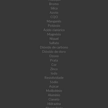
Bromo
Sílica
Azoto
CQO
Manganês
Potássio
Ácido cianúrico
Magnésio
Níquel
Sulfato
Dióxido de carbono
Dióxido de cloro
Ozono
Prata
Cor
Zinco
Iodo
Resistividade
Sódio
Açúcar
Molibdénio
Alumínio
Cianeto
Hidrazina