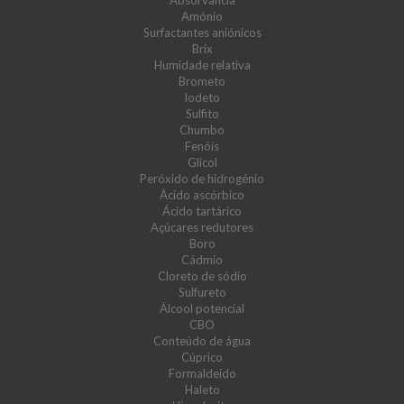
Absorvância
Amónio
Surfactantes aniónicos
Brix
Humidade relativa
Brometo
Iodeto
Sulfito
Chumbo
Fenóis
Glicol
Peróxido de hidrogénio
Ácido ascórbico
Ácido tartárico
Açúcares redutores
Boro
Cádmio
Cloreto de sódio
Sulfureto
Álcool potencial
CBO
Conteúdo de água
Cúprico
Formaldeído
Haleto