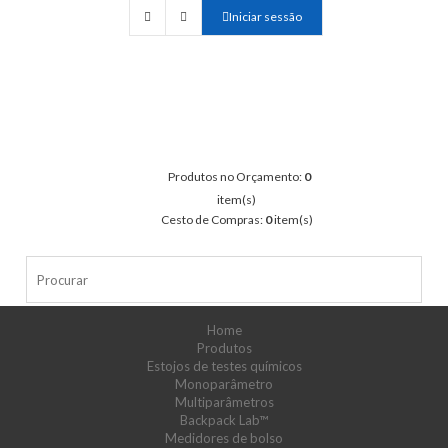
Iniciar sessão
Produtos no Orçamento:
0
item(s)
Cesto de Compras:
0
item(s)
Home
Produtos
Estojos de testes químicos
Monoparâmetro
Multiparâmetros
Backpack Lab™
Medidores de bolso