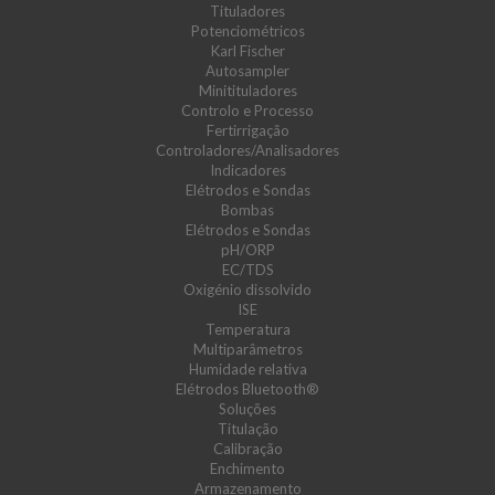
Tituladores
Potenciométricos
Karl Fischer
Autosampler
Minitituladores
Controlo e Processo
Fertirrigação
Controladores/Analisadores
Indicadores
Elétrodos e Sondas
Bombas
Elétrodos e Sondas
pH/ORP
EC/TDS
Oxigénio dissolvido
ISE
Temperatura
Multiparâmetros
Humidade relativa
Elétrodos Bluetooth®
Soluções
Titulação
Calibração
Enchimento
Armazenamento