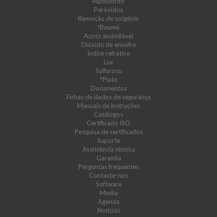
Hipoclorito
Peróxidos
Remoção de oxigénio
ºBaumé
Azoto assimilável
Dióxido de enxofre
Índice refrativo
Lux
Sulfuroso
°Plato
Documentos
Fichas de dados de segurança
Manuais de instruções
Catálogos
Certificado ISO
Pesquisa de certificados
Suporte
Assistência técnica
Garantia
Perguntas frequentes
Contacte-nos
Software
Media
Agenda
Notícias