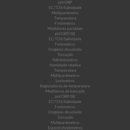
pH/ORP
EC/TDS/Salinidade
Multiparâmetro
Temperatura
Fotómetros
Medidores portáteis
pH/ORP/ISE
EC/TDS/Salinidade
Fotómetros
Oxigénio dissolvido
Turvação
Refratómetros
Humidade relativa
Temperatura
Multiparâmetros
Luxímetros
Registadores de temperatura
Medidores de bancada
pH/ORP/ISE
EC/TDS/Salinidade
Fotómetros
Oxigénio dissolvido
Turvação
Multiparâmetros
Espectrofotómetros