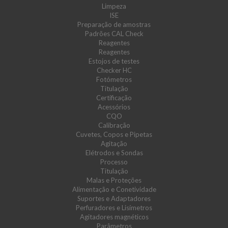
Limpeza
ISE
Preparação de amostras
Padrões CAL Check
Reagentes
Reagentes
Estojos de testes
Checker HC
Fotómetros
Titulação
Certificação
Acessórios
CQO
Calibração
Cuvetes, Copos e Pipetas
Agitação
Elétrodos e Sondas
Processo
Titulação
Malas e Proteções
Alimentação e Conetividade
Suportes e Adaptadores
Perfuradores e Lisímetros
Agitadores magnéticos
Parâmetros