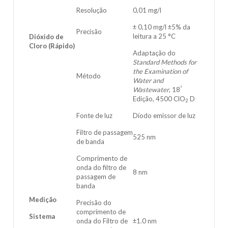
Resolução
0,01 mg/l
± 0,10 mg/l ±5% da
Precisão
leitura a 25 °C
Dióxido de
Cloro (Rápido)
Adaptação do
Standard Methods for
the Examination of
Método
Water and
ª
Wastewater
, 18
Edição, 4500 ClO
D
2
Fonte de luz
Díodo emissor de luz
Filtro de passagem
525 nm
de banda
Comprimento de
onda do filtro de
8 nm
passagem de
banda
Medição
Precisão do
comprimento de
Sistema
onda do Filtro de
±1.0 nm