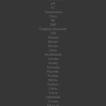
pH
EC
Temperatura
Cloro
ISE
ORP
Oxigénio dissolvido
TDS
Amónia
Nitrato
Dureza
Ferro
Alcalinidade
Cloreto
Acidez
Turvação
Fluoreto
Fosfato
Nitrito
Fósforo
Cálcio
Cobre
Salinidade
Crómio
Titulação