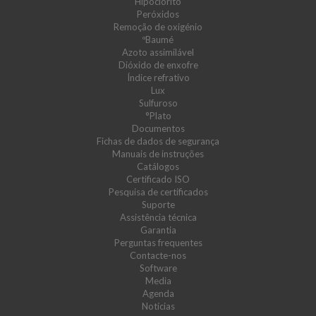
Hipoclorito
Peróxidos
Remoção de oxigénio
ºBaumé
Azoto assimilável
Dióxido de enxofre
Índice refrativo
Lux
Sulfuroso
°Plato
Documentos
Fichas de dados de segurança
Manuais de instruções
Catálogos
Certificado ISO
Pesquisa de certificados
Suporte
Assistência técnica
Garantia
Perguntas frequentes
Contacte-nos
Software
Media
Agenda
Notícias