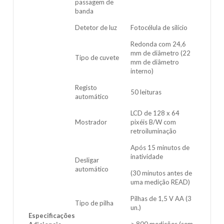
passagem de
banda
Detetor de luz
Fotocélula de silício
Redonda com 24,6
mm de diâmetro (22
Tipo de cuvete
mm de diâmetro
interno)
Registo
50 leituras
automático
LCD de 128 x 64
Mostrador
pixéis B/W com
retroiluminação
Após 15 minutos de
inatividade
Desligar
automático
(30 minutos antes de
uma medição READ)
Pilhas de 1,5 V AA (3
Tipo de pilha
un.)
Especificações