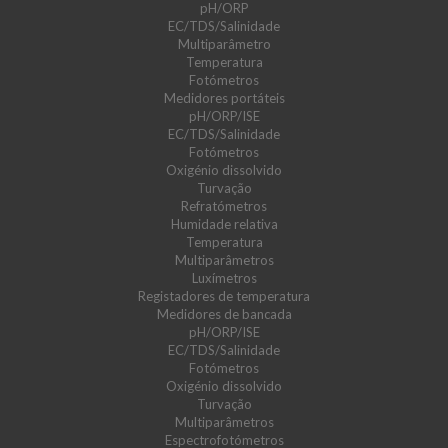
pH/ORP
EC/TDS/Salinidade
Multiparâmetro
Temperatura
Fotómetros
Medidores portáteis
pH/ORP/ISE
EC/TDS/Salinidade
Fotómetros
Oxigénio dissolvido
Turvação
Refratómetros
Humidade relativa
Temperatura
Multiparâmetros
Luxímetros
Registadores de temperatura
Medidores de bancada
pH/ORP/ISE
EC/TDS/Salinidade
Fotómetros
Oxigénio dissolvido
Turvação
Multiparâmetros
Espectrofotómetros