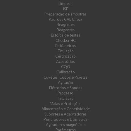
Limpeza
ISE
Preparação de amostras
Padrões CAL Check
Reagentes
Reagentes
Estojos de testes
Checker HC
Fotómetros
Titulação
Certificação
Acessórios
CQO
Calibração
Cuvetes, Copos e Pipetas
Agitação
Elétrodos e Sondas
Processo
Titulação
Malas e Proteções
Alimentação e Conetividade
Suportes e Adaptadores
Perfuradores e Lisímetros
Agitadores magnéticos
Parâmetros