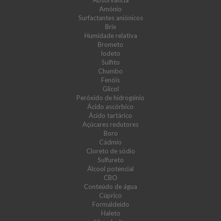
Absorvância
Amónio
Surfactantes aniónicos
Brix
Humidade relativa
Brometo
Iodeto
Sulfito
Chumbo
Fenóis
Glicol
Peróxido de hidrogénio
Ácido ascórbico
Ácido tartárico
Açúcares redutores
Boro
Cádmio
Cloreto de sódio
Sulfureto
Álcool potencial
CBO
Conteúdo de água
Cúprico
Formaldeído
Haleto