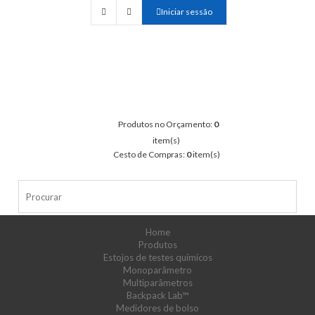
Iniciar sessão
Produtos no Orçamento:
0
item(s)
Cesto de Compras:
0
item(s)
Home
Produtos
Estojos de testes químicos
Monoparâmetro
Multiparâmetros
Backpack Lab™
Medidores de bolso