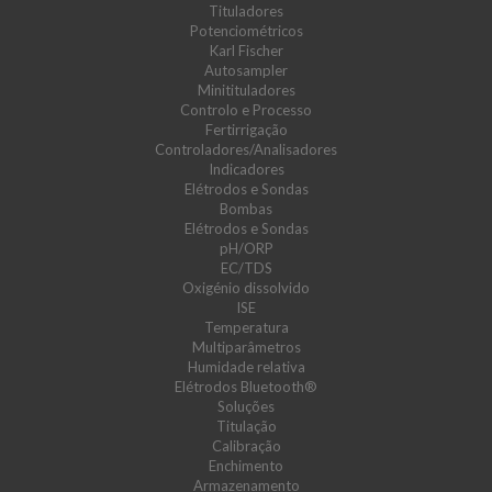
Tituladores
Potenciométricos
Karl Fischer
Autosampler
Minitituladores
Controlo e Processo
Fertirrigação
Controladores/Analisadores
Indicadores
Elétrodos e Sondas
Bombas
Elétrodos e Sondas
pH/ORP
EC/TDS
Oxigénio dissolvido
ISE
Temperatura
Multiparâmetros
Humidade relativa
Elétrodos Bluetooth®
Soluções
Titulação
Calibração
Enchimento
Armazenamento