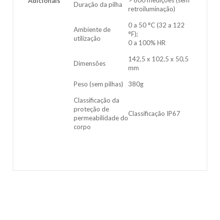
> 800 medições (sem
Adicionais
Duração da pilha
retroiluminação)
0 a 50 °C (32 a 122
Ambiente de
°F);
utilização
0 a 100% HR
142,5 x 102,5 x 50,5
Dimensões
mm
Peso (sem pilhas)
380g
Classificação da
proteção de
Classificação IP67
permeabilidade do
corpo