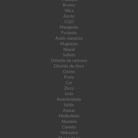
Bromo
Sílica
Azoto
CQO
Manganês
Potássio
Ácido cianúrico
Magnésio
Níquel
Sulfato
Dióxido de carbono
Dióxido de cloro
Ozono
Prata
Cor
Zinco
Iodo
Resistividade
Sódio
Açúcar
Molibdénio
Alumínio
Cianeto
Hidrazina