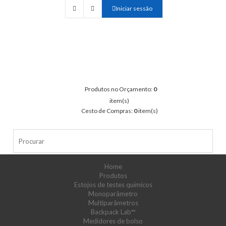
Iniciar sessão
Produtos no Orçamento:
0
item(s)
Cesto de Compras:
0
item(s)
Home
Produtos
Estojos de testes químicos
Monoparâmetro
Multiparâmetros
Backpack Lab™
Medidores de bolso