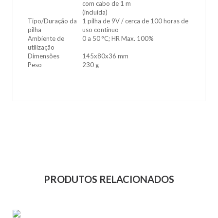
com cabo de 1 m
(incluída)
Tipo/Duração da
1 pilha de 9V / cerca de 100 horas de
pilha
uso contínuo
Ambiente de
0 a 50 °C; HR Max. 100%
utilização
Dimensões
145x80x36 mm
Peso
230 g
PRODUTOS RELACIONADOS