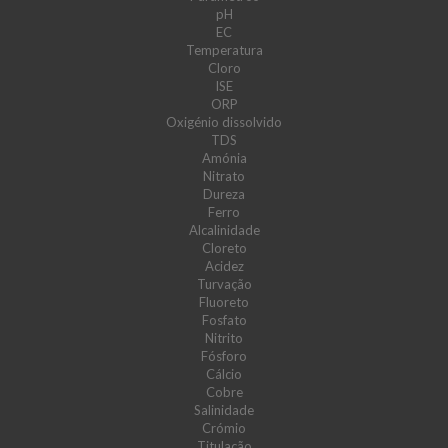
pH
EC
Temperatura
Cloro
ISE
ORP
Oxigénio dissolvido
TDS
Amónia
Nitrato
Dureza
Ferro
Alcalinidade
Cloreto
Acidez
Turvação
Fluoreto
Fosfato
Nitrito
Fósforo
Cálcio
Cobre
Salinidade
Crómio
Titulação