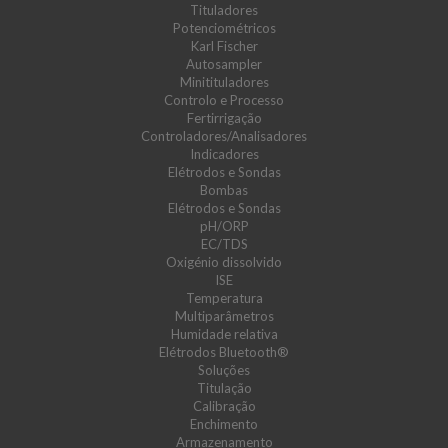
Tituladores
Potenciométricos
Karl Fischer
Autosampler
Minitituladores
Controlo e Processo
Fertirrigação
Controladores/Analisadores
Indicadores
Elétrodos e Sondas
Bombas
Elétrodos e Sondas
pH/ORP
EC/TDS
Oxigénio dissolvido
ISE
Temperatura
Multiparâmetros
Humidade relativa
Elétrodos Bluetooth®
Soluções
Titulação
Calibração
Enchimento
Armazenamento