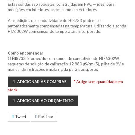
Estas sondas são robustas, construídas em PVC — ideal para
medições em interiores, assim como em exteriores.
As medições de condutividade do HI8733 podem ser
automaticamente compensadas na temperatura, utilizando a sonda
HI76302W com sensor de temperatura incorporado.
Como encomendar
O HI8733 é fornecido com sonda de condutividade HI76302W,
saquetas de solução de calibração 12 880 µS/cm (5), pilha de 9V e
manual de instruções e mala rígida para transporte.
ADICIONAR ÀS COMPRAS
* Artigo sem quantidade em
stock
ADICIONAR AO ORÇAMENTO
Tweet
Partilhar