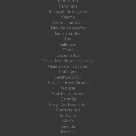
Hipoclorito
Peróxidos
Remoção de oxigénio
ºBaumé
Azoto assimilável
Dióxido de enxofre
Índice refrativo
Lux
Sulfuroso
°Plato
Documentos
Fichas de dados de segurança
Manuais de instruções
Catálogos
Certificado ISO
Pesquisa de certificados
Suporte
Assistência técnica
Garantia
Perguntas frequentes
Contacte-nos
Software
Media
Agenda
Notícias