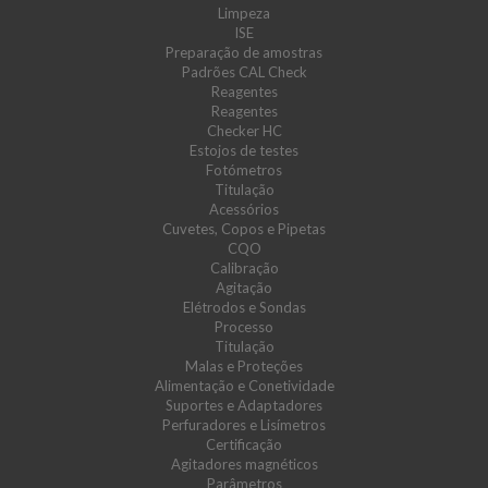
Limpeza
ISE
Preparação de amostras
Padrões CAL Check
Reagentes
Reagentes
Checker HC
Estojos de testes
Fotómetros
Titulação
Acessórios
Cuvetes, Copos e Pipetas
CQO
Calibração
Agitação
Elétrodos e Sondas
Processo
Titulação
Malas e Proteções
Alimentação e Conetividade
Suportes e Adaptadores
Perfuradores e Lisímetros
Certificação
Agitadores magnéticos
Parâmetros