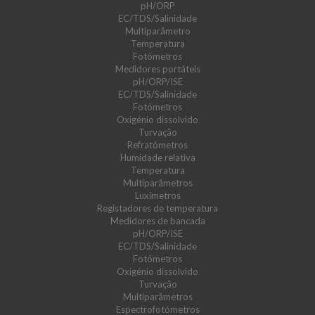
pH/ORP
EC/TDS/Salinidade
Multiparâmetro
Temperatura
Fotómetros
Medidores portáteis
pH/ORP/ISE
EC/TDS/Salinidade
Fotómetros
Oxigénio dissolvido
Turvação
Refratómetros
Humidade relativa
Temperatura
Multiparâmetros
Luxímetros
Registadores de temperatura
Medidores de bancada
pH/ORP/ISE
EC/TDS/Salinidade
Fotómetros
Oxigénio dissolvido
Turvação
Multiparâmetros
Espectrofotómetros