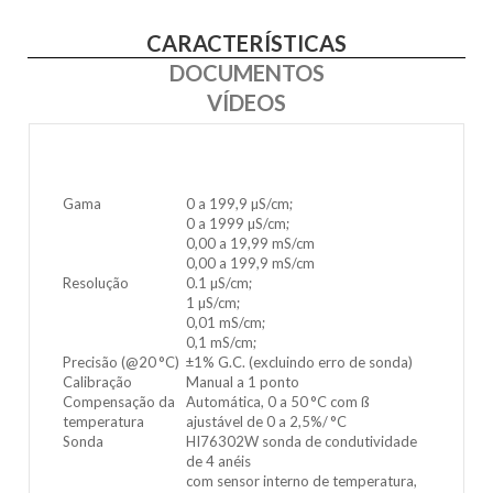
CARACTERÍSTICAS
DOCUMENTOS
VÍDEOS
Gama
0 a 199,9 µS/cm;
0 a 1999 µS/cm;
0,00 a 19,99 mS/cm
0,00 a 199,9 mS/cm
Resolução
0.1 µS/cm;
1 µS/cm;
0,01 mS/cm;
0,1 mS/cm;
Precisão (@20 °C)
±1% G.C. (excluindo erro de sonda)
Calibração
Manual a 1 ponto
Compensação da
Automática, 0 a 50 °C com ß
temperatura
ajustável de 0 a 2,5%/ °C
Sonda
HI76302W sonda de condutividade
de 4 anéis
com sensor interno de temperatura,