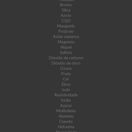
Bromo
Sílica
Azoto
CQO
Manganês
Potássio
Ácido cianúrico
Magnésio
Níquel
Sulfato
Dióxido de carbono
Dióxido de cloro
Ozono
Prata
Cor
Zinco
Iodo
Resistividade
Sódio
Açúcar
Molibdénio
Alumínio
Cianeto
Hidrazina