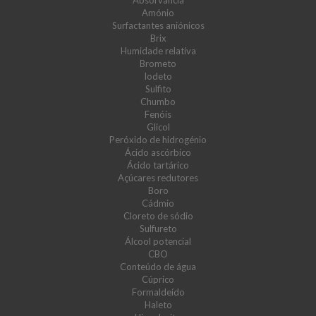
Absorvância
Amónio
Surfactantes aniónicos
Brix
Humidade relativa
Brometo
Iodeto
Sulfito
Chumbo
Fenóis
Glicol
Peróxido de hidrogénio
Ácido ascórbico
Ácido tartárico
Açúcares redutores
Boro
Cádmio
Cloreto de sódio
Sulfureto
Álcool potencial
CBO
Conteúdo de água
Cúprico
Formaldeído
Haleto