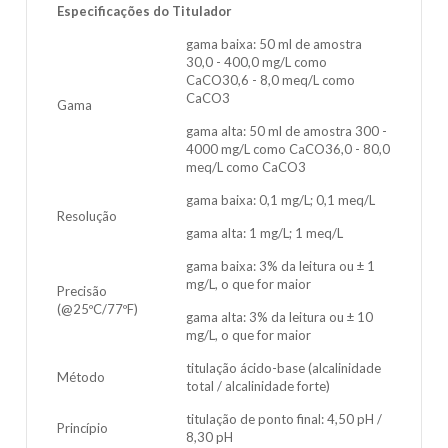
Especificações do Titulador
gama baixa: 50 ml de amostra
30,0 - 400,0 mg/L como
CaCO30,6 - 8,0 meq/L como
CaCO3
Gama
gama alta: 50 ml de amostra 300 -
4000 mg/L como CaCO36,0 - 80,0
meq/L como CaCO3
gama baixa: 0,1 mg/L; 0,1 meq/L
Resolução
gama alta: 1 mg/L; 1 meq/L
gama baixa: 3% da leitura ou ± 1
mg/L, o que for maior
Precisão
(@25ºC/77ºF)
gama alta: 3% da leitura ou ± 10
mg/L, o que for maior
titulação ácido-base (alcalinidade
Método
total / alcalinidade forte)
titulação de ponto final: 4,50 pH /
Princípio
8,30 pH