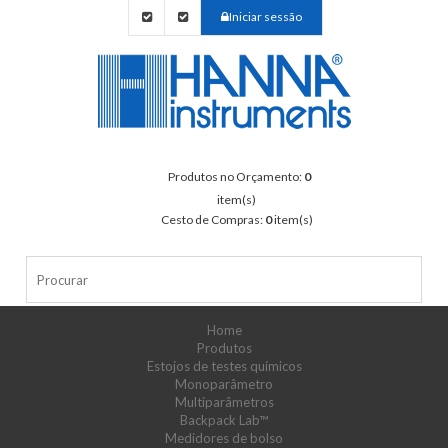
Iniciar sessão
Produtos no Orçamento:
0
item(s)
Cesto de Compras:
0
item(s)
Home
Produtos
Estojos de testes químicos
Monoparâmetro
Multiparâmetros
Backpack Lab™
Medidores de bolso