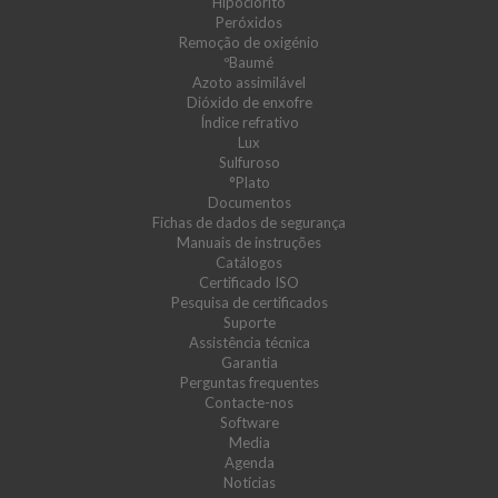
Hipoclorito
Peróxidos
Remoção de oxigénio
ºBaumé
Azoto assimilável
Dióxido de enxofre
Índice refrativo
Lux
Sulfuroso
°Plato
Documentos
Fichas de dados de segurança
Manuais de instruções
Catálogos
Certificado ISO
Pesquisa de certificados
Suporte
Assistência técnica
Garantia
Perguntas frequentes
Contacte-nos
Software
Media
Agenda
Notícias