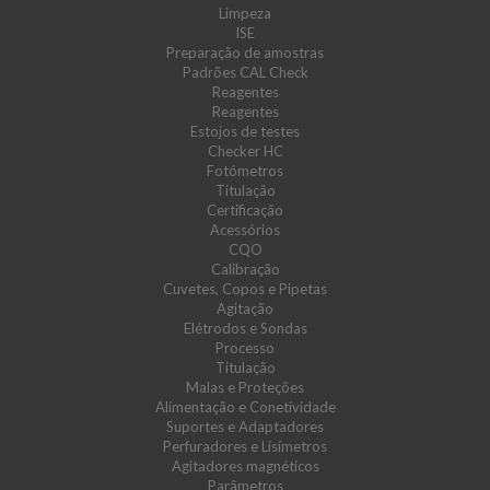
Limpeza
ISE
Preparação de amostras
Padrões CAL Check
Reagentes
Reagentes
Estojos de testes
Checker HC
Fotómetros
Titulação
Certificação
Acessórios
CQO
Calibração
Cuvetes, Copos e Pipetas
Agitação
Elétrodos e Sondas
Processo
Titulação
Malas e Proteções
Alimentação e Conetividade
Suportes e Adaptadores
Perfuradores e Lisímetros
Agitadores magnéticos
Parâmetros