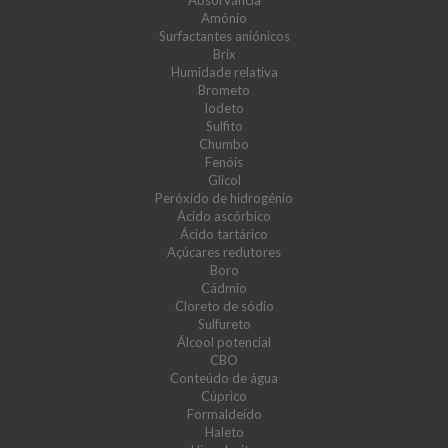
Absorvância
Amónio
Surfactantes aniónicos
Brix
Humidade relativa
Brometo
Iodeto
Sulfito
Chumbo
Fenóis
Glicol
Peróxido de hidrogénio
Ácido ascórbico
Ácido tartárico
Açúcares redutores
Boro
Cádmio
Cloreto de sódio
Sulfureto
Álcool potencial
CBO
Conteúdo de água
Cúprico
Formaldeído
Haleto