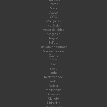
Bromo
Sílica
Azoto
CQO
Manganês
Potássio
Ácido cianúrico
Magnésio
Níquel
Sulfato
Dióxido de carbono
Dióxido de cloro
Ozono
Prata
Cor
Zinco
Iodo
Resistividade
Sódio
Açúcar
Molibdénio
Alumínio
Cianeto
Hidrazina