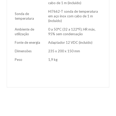
cabo de 1 m (incluído)
HI7662-T sonda de temperatura
Sonda de
em aço inox com cabo de 1 m
temperatura
(incluído)
Ambiente de
0 a 50°C (32 a 122°F); HR máx,
utilização
95% sem condensação
Fonte de energia
Adaptador 12 VDC (incluído)
Dimensões
235 x 200 x 150 mm
Peso
1,9 kg