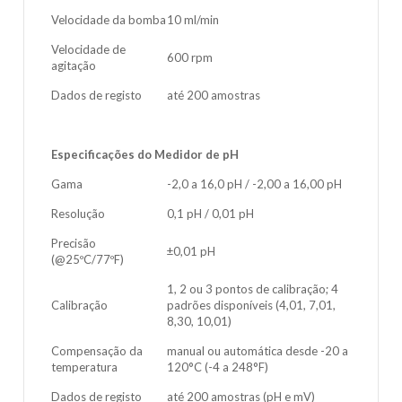
Velocidade da bomba
10 ml/min
Velocidade de
600 rpm
agitação
Dados de registo
até 200 amostras
Especificações do Medidor de pH
Gama
-2,0 a 16,0 pH / -2,00 a 16,00 pH
Resolução
0,1 pH / 0,01 pH
Precisão
±0,01 pH
(@25ºC/77ºF)
1, 2 ou 3 pontos de calibração; 4
Calibração
padrões disponíveis (4,01, 7,01,
8,30, 10,01)
Compensação da
manual ou automática desde -20 a
temperatura
120°C (-4 a 248°F)
Dados de registo
até 200 amostras (pH e mV)