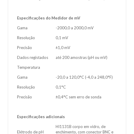
Especificações do Medidor de mV
Gama
-2000,0 a 2000,0 mV
Resolução
0,1 mV
Precisão
±1,0 mV
Dados registados
até 200 amostras (pH ou mV)
Temperatura
Gama
-20,0 a 120,0°C (-4,0 a 248,0°F)
Resolução
0,1°C
Precisão
±0,4°C sem erro de sonda
Especificações adicionais
HI1131B corpo em vidro, de
Elétrodo de pH
enchimento, com conector BNC e