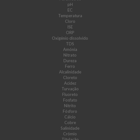
pH
EC
Temperatura
Cloro
ISE
ORP
Oxigénio dissolvido
TDS
Amónia
Nitrato
Dureza
Ferro
Alcalinidade
Cloreto
Acidez
Turvação
Fluoreto
Fosfato
Nitrito
Fósforo
Cálcio
Cobre
Salinidade
Crómio
Titulação