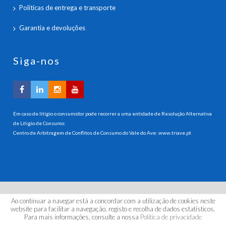
Políticas de entrega e transporte
Garantia e devoluções
Siga-nos
Em caso de litígio o consumidor pode recorrer a uma entidade de Resolução Alternativa
de Litigio de Consumo:
Centro de Arbitragem de Conflitos de Consumo do Vale do Ave:
www.triave.pt
Ao continuar a navegar está a concordar com a utilização de cookies neste
© 2026 HANNA INSTRUMENTS PORTUGAL, LDA. Todos os
website para facilitar a navegação, registo e recolha de dados estatísticos.
direitos reservados.
Para mais informações, consulte a nossa
Política de privacidade
by | kuattrodesign