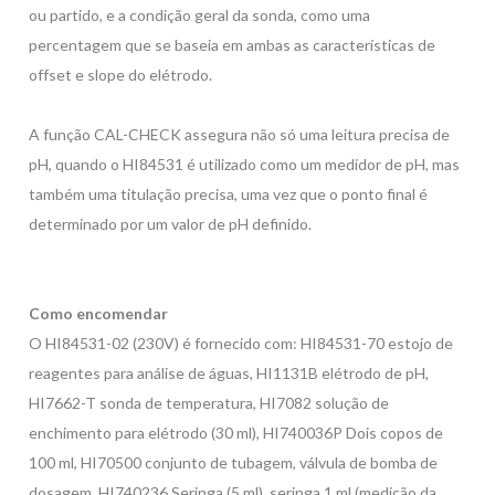
ou partido, e a condição geral da sonda, como uma
percentagem que se baseia em ambas as características de
offset e slope do elétrodo.
A função CAL-CHECK assegura não só uma leitura precisa de
pH, quando o HI84531 é utilizado como um medidor de pH, mas
também uma titulação precisa, uma vez que o ponto final é
determinado por um valor de pH definido.
Como encomendar
O HI84531-02 (230V) é fornecido com: HI84531-70 estojo de
reagentes para análise de águas, HI1131B elétrodo de pH,
HI7662-T sonda de temperatura, HI7082 solução de
enchimento para elétrodo (30 ml), HI740036P Dois copos de
100 ml, HI70500 conjunto de tubagem, válvula de bomba de
dosagem, HI740236 Seringa (5 ml), seringa 1 ml (medição da