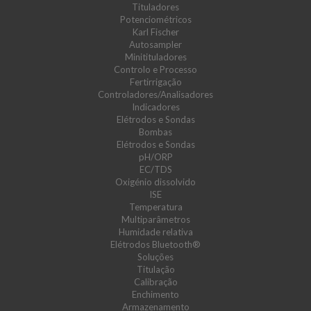
Tituladores
Potenciométricos
Karl Fischer
Autosampler
Minitituladores
Controlo e Processo
Fertirrigação
Controladores/Analisadores
Indicadores
Elétrodos e Sondas
Bombas
Elétrodos e Sondas
pH/ORP
EC/TDS
Oxigénio dissolvido
ISE
Temperatura
Multiparâmetros
Humidade relativa
Elétrodos Bluetooth®
Soluções
Titulação
Calibração
Enchimento
Armazenamento