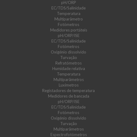
pH/ORP
EC/TDS/Salinidade
Temperatura
Multiparâmetro
Fotómetros
Medidores portáteis
pH/ORP/ISE
EC/TDS/Salinidade
Fotómetros
Oxigénio dissolvido
Turvação
Refratómetros
Humidade relativa
Temperatura
Multiparâmetros
Luxímetros
Registadores de temperatura
Medidores de bancada
pH/ORP/ISE
EC/TDS/Salinidade
Fotómetros
Oxigénio dissolvido
Turvação
Multiparâmetros
Espectrofotómetros