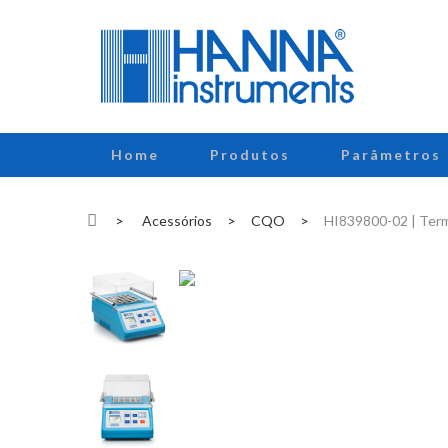
Home
Produtos
Parâmetros
>
Acessórios
>
CQO
>
HI839800-02 | Term