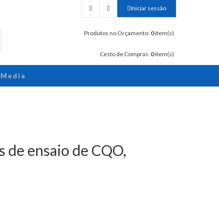
Iniciar sessão
Produtos no Orçamento:
0
item(s)
Cesto de Compras:
0
item(s)
Media
s de ensaio de CQO,