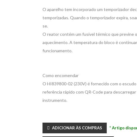
O aparelho tem incorporado um temporizador decr
temporizadas. Quando o temporizador expira, soa
se.
O reator contém um fusível térmico que previne 
aquecimento. A temperatura do bloco é continu
funcionamento.
Como encomendar
O HI839800-02 (230V) é fornecido com o escudo 
referência rápido com QR-Code para descarregar o
instrumento.
ADICIONAR ÀS COMPRAS
* Artigo dispo