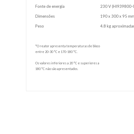
Fonte de energia
230 V (HI939800-
Dimensões
190 x 300 x 95 m
Peso
4.8 kg aproximad
*O reator apresenta temperaturas de bloco
entre 20-30 °C e 170-180 °C.
Os valores inferiores a 20 °C e superiores a
180 °C não são apresentados.