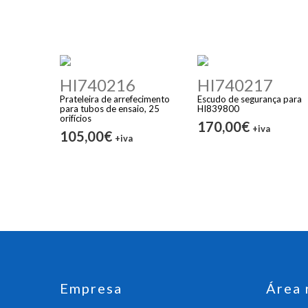
HI740216
HI740217
Prateleira de arrefecimento
Escudo de segurança para
para tubos de ensaio, 25
HI839800
orifícios
170,00€
+iva
105,00€
+iva
Empresa
Área 