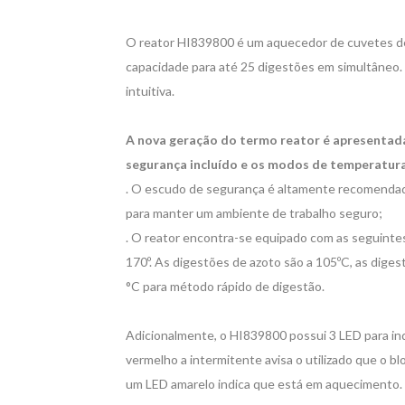
O reator HI839800 é um aquecedor de cuvetes de fá
capacidade para até 25 digestões em simultâneo. A
intuitiva.
A nova geração do termo reator é apresentad
segurança incluído e os modos de temperatura
. O escudo de segurança é altamente recomendad
para manter um ambiente de trabalho seguro;
. O reator encontra-se equipado com as seguintes
170º. As digestões de azoto são a 105ºC, as dige
°C para método rápido de digestão.
Adicionalmente, o HI839800 possui 3 LED para indi
vermelho a intermitente avisa o utilizado que o 
um LED amarelo indica que está em aquecimento.