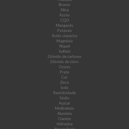
Bromo
Sílica
Azoto
CQO
Manganês
Potássio
Ácido cianúrico
Magnésio
Níquel
Sulfato
Dióxido de carbono
Dióxido de cloro
Ozono
Prata
Cor
Zinco
Iodo
Resistividade
Sódio
Açúcar
Molibdénio
Alumínio
Cianeto
Hidrazina