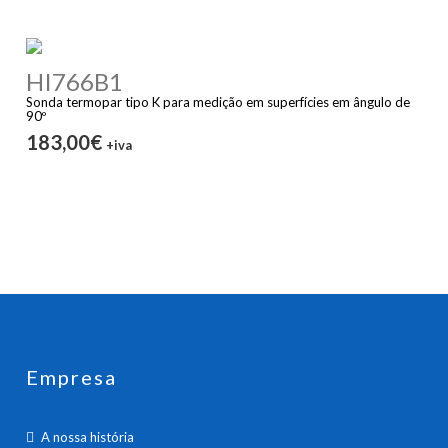
HI766B1
Sonda termopar tipo K para medição em superfícies em ângulo de
90º
183,00€
+iva
Empresa
A nossa história