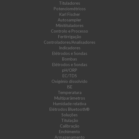
Tituladores
Potenciométricos
Karl Fischer
Autosampler
Minitituladores
Controlo e Processo
Fertirrigação
Controladores/Analisadores
Indicadores
Elétrodos e Sondas
Bombas
Elétrodos e Sondas
pH/ORP
EC/TDS
Oxigénio dissolvido
ISE
Temperatura
Multiparâmetros
Humidade relativa
Elétrodos Bluetooth®
Soluções
Titulação
Calibração
Enchimento
Armazenamento