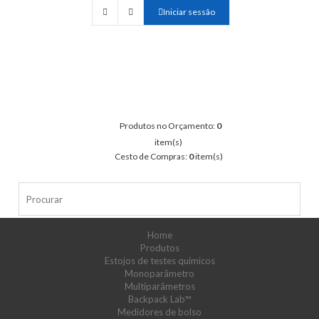
Iniciar sessão
Produtos no Orçamento:
0
item(s)
Cesto de Compras:
0
item(s)
Home
Produtos
Estojos de testes químicos
Monoparâmetro
Multiparâmetros
Backpack Lab™
Medidores de bolso