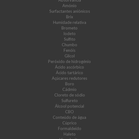
Absorvância
Amónio
Surfactantes aniónicos
Brix
Humidade relativa
Brometo
Iodeto
Sulfito
Chumbo
Fenóis
Glicol
Peróxido de hidrogénio
Ácido ascórbico
Ácido tartárico
Açúcares redutores
Boro
Cádmio
Cloreto de sódio
Sulfureto
Álcool potencial
CBO
Conteúdo de água
Cúprico
Formaldeído
Haleto