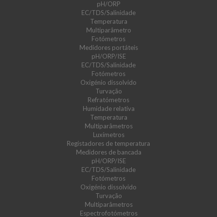
pH/ORP
EC/TDS/Salinidade
Temperatura
Multiparâmetro
Fotómetros
Medidores portáteis
pH/ORP/ISE
EC/TDS/Salinidade
Fotómetros
Oxigénio dissolvido
Turvação
Refratómetros
Humidade relativa
Temperatura
Multiparâmetros
Luxímetros
Registadores de temperatura
Medidores de bancada
pH/ORP/ISE
EC/TDS/Salinidade
Fotómetros
Oxigénio dissolvido
Turvação
Multiparâmetros
Espectrofotómetros