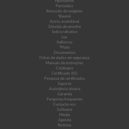
Hipoclorito
Peróxidos
Remoção de oxigénio
ºBaumé
Azoto assimilável
Dióxido de enxofre
Índice refrativo
Lux
Sulfuroso
°Plato
Documentos
Fichas de dados de segurança
Manuais de instruções
Catálogos
Certificado ISO
Pesquisa de certificados
Suporte
Assistência técnica
Garantia
Perguntas frequentes
Contacte-nos
Software
Media
Agenda
Notícias