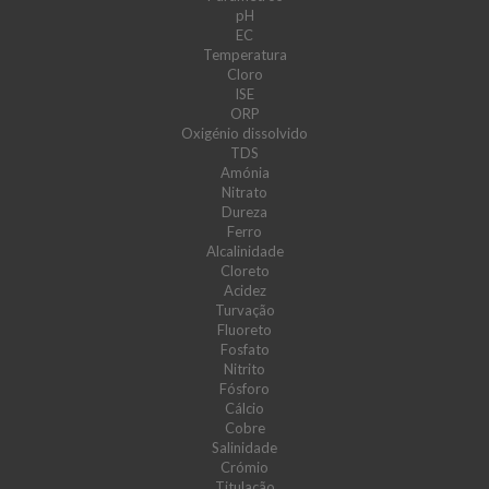
pH
EC
Temperatura
Cloro
ISE
ORP
Oxigénio dissolvido
TDS
Amónia
Nitrato
Dureza
Ferro
Alcalinidade
Cloreto
Acidez
Turvação
Fluoreto
Fosfato
Nitrito
Fósforo
Cálcio
Cobre
Salinidade
Crómio
Titulação