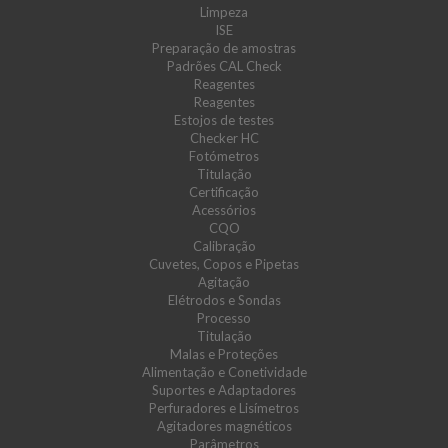
Limpeza
ISE
Preparação de amostras
Padrões CAL Check
Reagentes
Reagentes
Estojos de testes
Checker HC
Fotómetros
Titulação
Certificação
Acessórios
CQO
Calibração
Cuvetes, Copos e Pipetas
Agitação
Elétrodos e Sondas
Processo
Titulação
Malas e Proteções
Alimentação e Conetividade
Suportes e Adaptadores
Perfuradores e Lisímetros
Agitadores magnéticos
Parâmetros