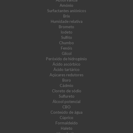
Absorvância
Amónio
Surfactantes aniónicos
Brix
Humidade relativa
Brometo
Iodeto
Sulfito
Chumbo
Fenóis
Glicol
Peróxido de hidrogénio
Ácido ascórbico
Ácido tartárico
Açúcares redutores
Boro
Cádmio
Cloreto de sódio
Sulfureto
Álcool potencial
CBO
Conteúdo de água
Cúprico
Formaldeído
Haleto