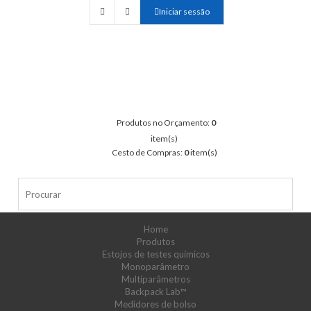
Iniciar sessão
Produtos no Orçamento:
0
item(s)
Cesto de Compras:
0
item(s)
Home
Produtos
Estojos de testes químicos
Monoparâmetro
Multiparâmetros
Backpack Lab™
Medidores de bolso