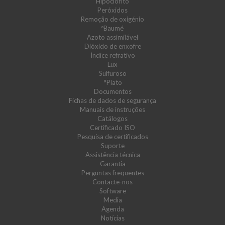
Hipoclorito
Peróxidos
Remoção de oxigénio
ºBaumé
Azoto assimilável
Dióxido de enxofre
Índice refrativo
Lux
Sulfuroso
°Plato
Documentos
Fichas de dados de segurança
Manuais de instruções
Catálogos
Certificado ISO
Pesquisa de certificados
Suporte
Assistência técnica
Garantia
Perguntas frequentes
Contacte-nos
Software
Media
Agenda
Notícias