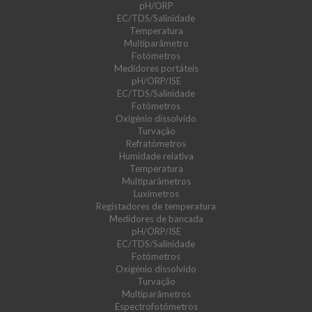
pH/ORP
EC/TDS/Salinidade
Temperatura
Multiparâmetro
Fotómetros
Medidores portáteis
pH/ORP/ISE
EC/TDS/Salinidade
Fotómetros
Oxigénio dissolvido
Turvação
Refratómetros
Humidade relativa
Temperatura
Multiparâmetros
Luxímetros
Registadores de temperatura
Medidores de bancada
pH/ORP/ISE
EC/TDS/Salinidade
Fotómetros
Oxigénio dissolvido
Turvação
Multiparâmetros
Espectrofotómetros