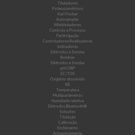
Tituladores
Potenciométricos
Karl Fischer
Autosampler
Minitituladores
Controlo e Processo
Fertirrigação
Controladores/Analisadores
Indicadores
Elétrodos e Sondas
Bombas
Elétrodos e Sondas
pH/ORP
EC/TDS
Oxigénio dissolvido
ISE
Temperatura
Multiparâmetros
Humidade relativa
Elétrodos Bluetooth®
Soluções
Titulação
Calibração
Enchimento
Armazenamento