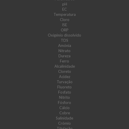
pH
EC
Temperatura
Cloro
ISE
ORP
Oxigénio dissolvido
TDS
Amónia
Nitrato
Dureza
Ferro
Alcalinidade
Cloreto
Acidez
Turvação
Fluoreto
Fosfato
Nitrito
Fósforo
Cálcio
Cobre
Salinidade
Crómio
Titulação