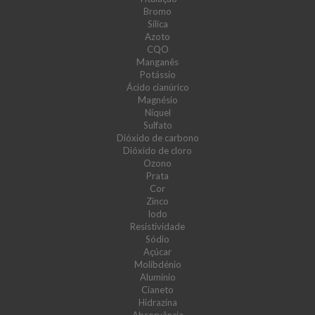
Bromo
Sílica
Azoto
CQO
Manganês
Potássio
Ácido cianúrico
Magnésio
Níquel
Sulfato
Dióxido de carbono
Dióxido de cloro
Ozono
Prata
Cor
Zinco
Iodo
Resistividade
Sódio
Açúcar
Molibdénio
Alumínio
Cianeto
Hidrazina