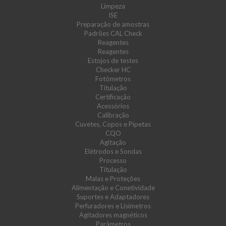
Limpeza
ISE
Preparação de amostras
Padrões CAL Check
Reagentes
Reagentes
Estojos de testes
Checker HC
Fotómetros
Titulação
Certificação
Acessórios
Calibração
Cuvetes, Copos e Pipetas
CQO
Agitação
Elétrodos e Sondas
Processo
Titulação
Malas e Proteções
Alimentação e Conetividade
Suportes e Adaptadores
Perfuradores e Lisímetros
Agitadores magnéticos
Parâmetros