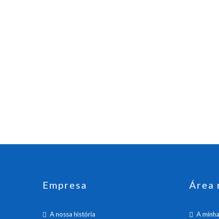
Empresa
Área 
A nossa história
A minha