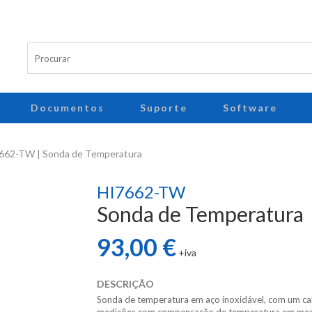
Documentos
Suporte
Software
662-TW | Sonda de Temperatura
HI7662-TW
Sonda de Temperatura
93,00 €
+iva
DESCRIÇÃO
Sonda de temperatura em aço inoxidável, com um ca