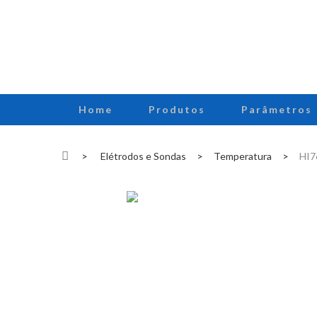
Home
Produtos
Parâmetros
>
Elétrodos e Sondas
>
Temperatura
>
HI7