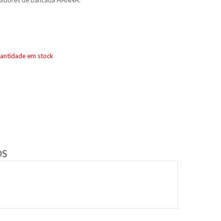
didores de bancada HANNA.
uantidade em stock
OS