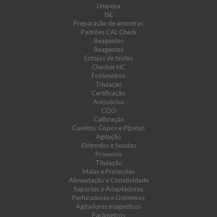
Limpeza
ISE
Preparação de amostras
Padrões CAL Check
Reagentes
Reagentes
Estojos de testes
Checker HC
Fotómetros
Titulação
Certificação
Acessórios
CQO
Calibração
Cuvetes, Copos e Pipetas
Agitação
Elétrodos e Sondas
Processo
Titulação
Malas e Proteções
Alimentação e Conetividade
Suportes e Adaptadores
Perfuradores e Lisímetros
Agitadores magnéticos
Parâmetros