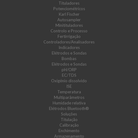
Tituladores
Potenciométricos
Karl Fischer
Autosampler
Minitituladores
Controlo e Processo
Fertirrigação
Controladores/Analisadores
Indicadores
Elétrodos e Sondas
Bombas
Elétrodos e Sondas
pH/ORP
EC/TDS
Oxigénio dissolvido
ISE
Temperatura
Multiparâmetros
Humidade relativa
Elétrodos Bluetooth®
Soluções
Titulação
Calibração
Enchimento
Armazenamento