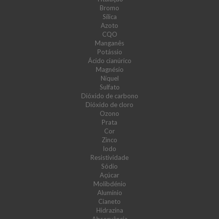
Bromo
Sílica
Azoto
CQO
Manganês
Potássio
Ácido cianúrico
Magnésio
Níquel
Sulfato
Dióxido de carbono
Dióxido de cloro
Ozono
Prata
Cor
Zinco
Iodo
Resistividade
Sódio
Açúcar
Molibdénio
Alumínio
Cianeto
Hidrazina