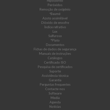
Hipoclorito
Peróxidos
Remoção de oxigénio
ºBaumé
Azoto assimilável
Dióxido de enxofre
Índice refrativo
Lux
Sulfuroso
°Plato
Documentos
Fichas de dados de segurança
Manuais de instruções
Catálogos
Certificado ISO
Pesquisa de certificados
Suporte
Assistência técnica
Garantia
Perguntas frequentes
Contacte-nos
Software
Media
Agenda
Notícias