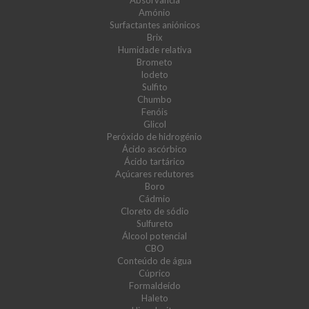
Absorvância
Amónio
Surfactantes aniónicos
Brix
Humidade relativa
Brometo
Iodeto
Sulfito
Chumbo
Fenóis
Glicol
Peróxido de hidrogénio
Ácido ascórbico
Ácido tartárico
Açúcares redutores
Boro
Cádmio
Cloreto de sódio
Sulfureto
Álcool potencial
CBO
Conteúdo de água
Cúprico
Formaldeído
Haleto