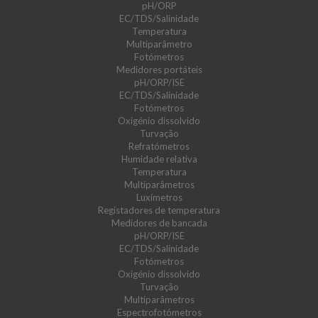
pH/ORP
EC/TDS/Salinidade
Temperatura
Multiparâmetro
Fotómetros
Medidores portáteis
pH/ORP/ISE
EC/TDS/Salinidade
Fotómetros
Oxigénio dissolvido
Turvação
Refratómetros
Humidade relativa
Temperatura
Multiparâmetros
Luxímetros
Registadores de temperatura
Medidores de bancada
pH/ORP/ISE
EC/TDS/Salinidade
Fotómetros
Oxigénio dissolvido
Turvação
Multiparâmetros
Espectrofotómetros