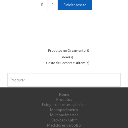
Iniciar sessão
Produtos no Orçamento:
0
item(s)
Cesto de Compras:
0
item(s)
Home
Produtos
Estojos de testes químicos
Monoparâmetro
Multiparâmetros
Backpack Lab™
Medidores de bolso