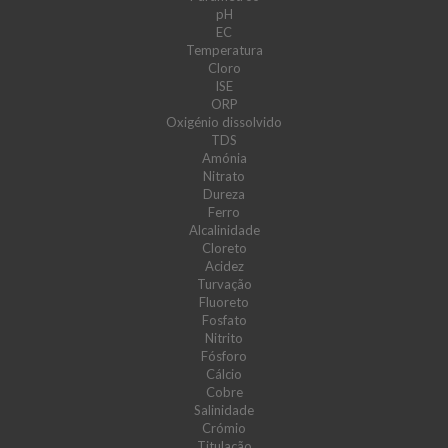
pH
EC
Temperatura
Cloro
ISE
ORP
Oxigénio dissolvido
TDS
Amónia
Nitrato
Dureza
Ferro
Alcalinidade
Cloreto
Acidez
Turvação
Fluoreto
Fosfato
Nitrito
Fósforo
Cálcio
Cobre
Salinidade
Crómio
Titulação