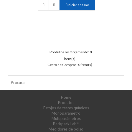
Iniciar sessão
Produtos no Orçamento:
0
item(s)
Cesto de Compras:
0
item(s)
Home
Produtos
Estojos de testes químicos
Monoparâmetro
Multiparâmetros
Backpack Lab™
Medidores de bolso