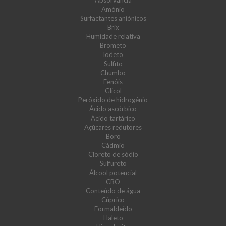
Absorvância
Amónio
Surfactantes aniónicos
Brix
Humidade relativa
Brometo
Iodeto
Sulfito
Chumbo
Fenóis
Glicol
Peróxido de hidrogénio
Ácido ascórbico
Ácido tartárico
Açúcares redutores
Boro
Cádmio
Cloreto de sódio
Sulfureto
Álcool potencial
CBO
Conteúdo de água
Cúprico
Formaldeído
Haleto