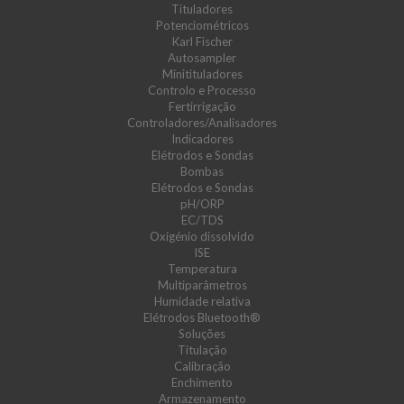
Tituladores
Potenciométricos
Karl Fischer
Autosampler
Minitituladores
Controlo e Processo
Fertirrigação
Controladores/Analisadores
Indicadores
Elétrodos e Sondas
Bombas
Elétrodos e Sondas
pH/ORP
EC/TDS
Oxigénio dissolvido
ISE
Temperatura
Multiparâmetros
Humidade relativa
Elétrodos Bluetooth®
Soluções
Titulação
Calibração
Enchimento
Armazenamento