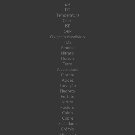
pH
EC
Temperatura
Cloro
ISE
ORP
Oxigénio dissolvido
TDS
Amónia
Nitrato
Dureza
Ferro
Alcalinidade
Cloreto
Acidez
Turvação
Fluoreto
Fosfato
Nitrito
Fósforo
Cálcio
Cobre
Salinidade
Crómio
Titulação