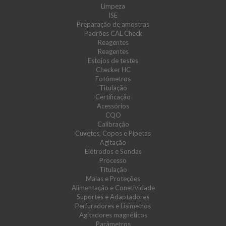
Limpeza
ISE
Preparação de amostras
Padrões CAL Check
Reagentes
Reagentes
Estojos de testes
Checker HC
Fotómetros
Titulação
Certificação
Acessórios
CQO
Calibração
Cuvetes, Copos e Pipetas
Agitação
Elétrodos e Sondas
Processo
Titulação
Malas e Proteções
Alimentação e Conetividade
Suportes e Adaptadores
Perfuradores e Lisímetros
Agitadores magnéticos
Parâmetros