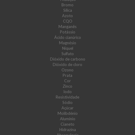
Bromo
Sílica
Azoto
CQO
Manganês
Potássio
Ácido cianúrico
Magnésio
Níquel
Sulfato
Dióxido de carbono
Dióxido de cloro
Ozono
Prata
Cor
Zinco
Iodo
Resistividade
Sódio
Açúcar
Molibdénio
Alumínio
Cianeto
Hidrazina