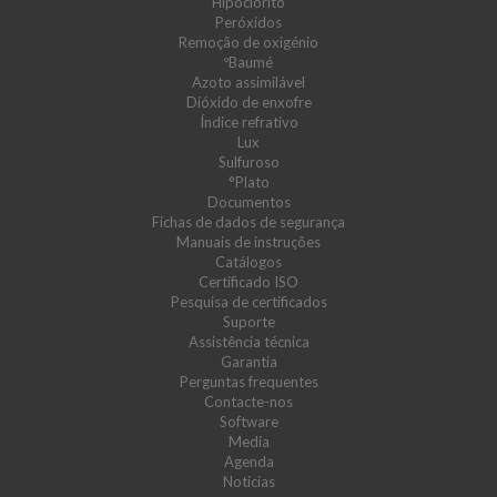
Hipoclorito
Peróxidos
Remoção de oxigénio
ºBaumé
Azoto assimilável
Dióxido de enxofre
Índice refrativo
Lux
Sulfuroso
°Plato
Documentos
Fichas de dados de segurança
Manuais de instruções
Catálogos
Certificado ISO
Pesquisa de certificados
Suporte
Assistência técnica
Garantia
Perguntas frequentes
Contacte-nos
Software
Media
Agenda
Notícias