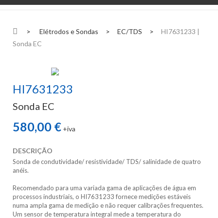
>
Elétrodos e Sondas
>
EC/TDS
>
HI7631233 |
Sonda EC
HI7631233
Sonda EC
580,00 €
+iva
DESCRIÇÃO
Sonda de condutividade/ resistividade/ TDS/ salinidade de quatro
anéis.
Recomendado para uma variada gama de aplicações de água em
processos industriais, o HI7631233 fornece medições estáveis
numa ampla gama de medição e não requer calibrações frequentes.
Um sensor de temperatura integral mede a temperatura do