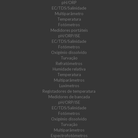
pH/ORP
EC/TDS/Salinidade
Multiparâmetro
Temperatura
Fotómetros
Medidores portáteis
pH/ORP/ISE
EC/TDS/Salinidade
Fotómetros
Oxigénio dissolvido
Turvação
Refratómetros
Humidade relativa
Temperatura
Multiparâmetros
Luxímetros
Registadores de temperatura
Medidores de bancada
pH/ORP/ISE
EC/TDS/Salinidade
Fotómetros
Oxigénio dissolvido
Turvação
Multiparâmetros
Espectrofotómetros