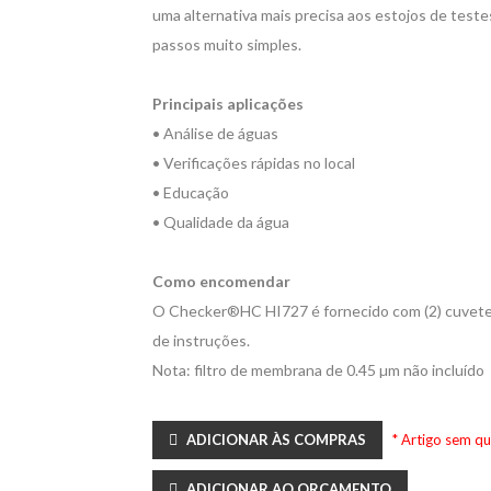
uma alternativa mais precisa aos estojos de teste
passos muito simples.
Principais aplicações
• Análise de águas
• Verificações rápidas no local
• Educação
• Qualidade da água
Como encomendar
O Checker®HC HI727 é fornecido com (2) cuvetes
de instruções.
Nota: filtro de membrana de 0.45 µm não incluído
ADICIONAR ÀS COMPRAS
* Artigo sem q
ADICIONAR AO ORÇAMENTO