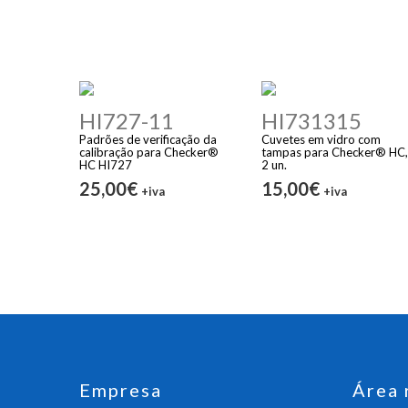
HI727-11
HI731315
Padrões de verificação da
Cuvetes em vidro com
calibração para Checker®
tampas para Checker® HC,
HC HI727
2 un.
25,00€
15,00€
+iva
+iva
Empresa
Área 