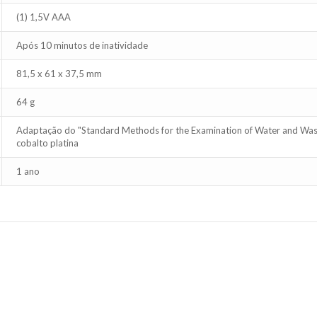
(1) 1,5V AAA
Após 10 minutos de inatividade
81,5 x 61 x 37,5 mm
64 g
Adaptação do "Standard Methods for the Examination of Water and Wast
cobalto platina
1 ano