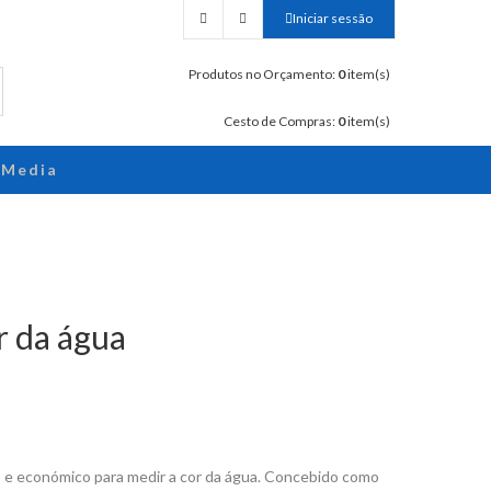
Iniciar sessão
Produtos no Orçamento:
0
item(s)
Cesto de Compras:
0
item(s)
Media
r da água
e económico para medir a cor da água. Concebido como