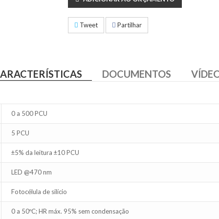
Tweet
Partilhar
ARACTERÍSTICAS
DOCUMENTOS
VÍDE
0 a 500 PCU
5 PCU
±5% da leitura ±10 PCU
LED @470 nm
Fotocélula de silício
0 a 50ºC; HR máx. 95% sem condensação