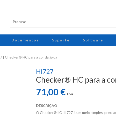
Documentos
Suporte
Software
 | Checker® HC para a cor da água
HI727
Checker® HC para a co
71,00 €
+iva
DESCRIÇÃO
O Checker®HC HI727 é um meio simples, preciso 