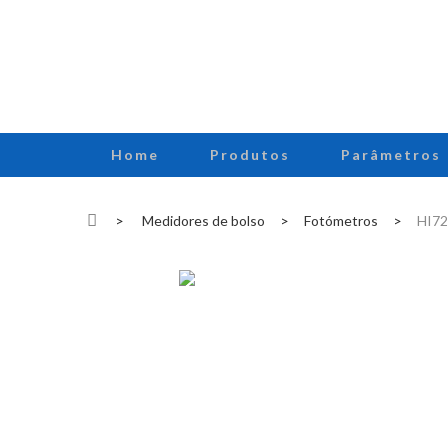
Home
Produtos
Parâmetros
>
Medidores de bolso
>
Fotómetros
>
HI727