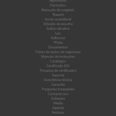
Hipoclorito
Peróxidos
Remoção de oxigénio
ºBaumé
Azoto assimilável
Dióxido de enxofre
Índice refrativo
Lux
Sulfuroso
°Plato
Documentos
Fichas de dados de segurança
Manuais de instruções
Catálogos
Certificado ISO
Pesquisa de certificados
Suporte
Assistência técnica
Garantia
Perguntas frequentes
Contacte-nos
Software
Media
Agenda
Notícias