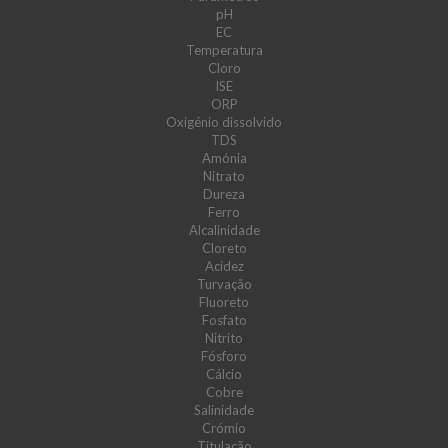
pH
EC
Temperatura
Cloro
ISE
ORP
Oxigénio dissolvido
TDS
Amónia
Nitrato
Dureza
Ferro
Alcalinidade
Cloreto
Acidez
Turvação
Fluoreto
Fosfato
Nitrito
Fósforo
Cálcio
Cobre
Salinidade
Crómio
Titulação