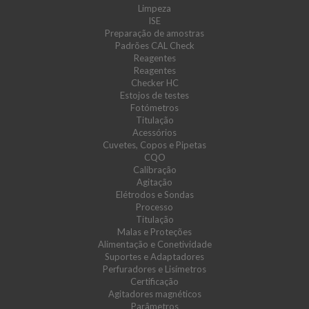
Limpeza
ISE
Preparação de amostras
Padrões CAL Check
Reagentes
Reagentes
Checker HC
Estojos de testes
Fotómetros
Titulação
Acessórios
Cuvetes, Copos e Pipetas
CQO
Calibração
Agitação
Elétrodos e Sondas
Processo
Titulação
Malas e Proteções
Alimentação e Conetividade
Suportes e Adaptadores
Perfuradores e Lisímetros
Certificação
Agitadores magnéticos
Parâmetros