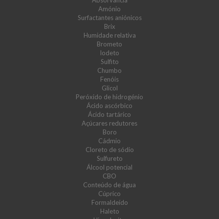
Absorvância
Amónio
Surfactantes aniónicos
Brix
Humidade relativa
Brometo
Iodeto
Sulfito
Chumbo
Fenóis
Glicol
Peróxido de hidrogénio
Ácido ascórbico
Ácido tartárico
Açúcares redutores
Boro
Cádmio
Cloreto de sódio
Sulfureto
Álcool potencial
CBO
Conteúdo de água
Cúprico
Formaldeído
Haleto