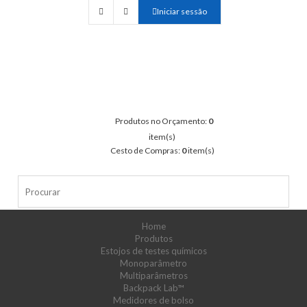
Iniciar sessão
Produtos no Orçamento:
0
item(s)
Cesto de Compras:
0
item(s)
Home
Produtos
Estojos de testes químicos
Monoparâmetro
Multiparâmetros
Backpack Lab™
Medidores de bolso