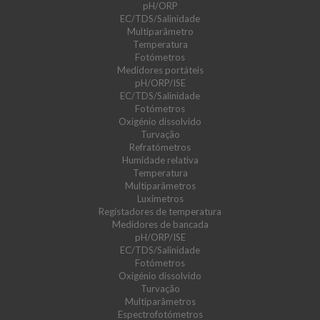
pH/ORP
EC/TDS/Salinidade
Multiparâmetro
Temperatura
Fotómetros
Medidores portáteis
pH/ORP/ISE
EC/TDS/Salinidade
Fotómetros
Oxigénio dissolvido
Turvação
Refratómetros
Humidade relativa
Temperatura
Multiparâmetros
Luxímetros
Registadores de temperatura
Medidores de bancada
pH/ORP/ISE
EC/TDS/Salinidade
Fotómetros
Oxigénio dissolvido
Turvação
Multiparâmetros
Espectrofotómetros