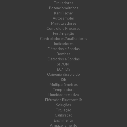
Tituladores
Potenciométricos
Karl Fischer
Autosampler
Minitituladores
Controlo e Processo
Fertirrigação
Controladores/Analisadores
Indicadores
Elétrodos e Sondas
Bombas
Elétrodos e Sondas
pH/ORP
EC/TDS
Oxigénio dissolvido
ISE
Multiparâmetros
Temperatura
Humidade relativa
Elétrodos Bluetooth®
Soluções
Titulação
Calibração
Enchimento
Armazenamento