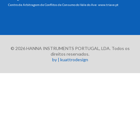
Centro de Arbitragem de Conflitos de Consumo do Vale do Ave:
www.triave.pt
© 2026 HANNA INSTRUMENTS PORTUGAL, LDA. Todos os
direitos reservados.
by | kuattrodesign