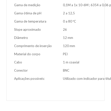
Gama de medição
0,1M a 1x 10-6M ; 6354 a 0,06
Gama ótima de pH
2 a 12,5
Gama de temperatura
0 a 80 ºC
Slope aproximado
26
Diâmetro
12 mm
Comprimento de inserção
120 mm
Material do corpo
PEI
Cabo
1 m coaxial
Conector
BNC
Aplicações possíveis:
Utilizado com indicador para titu