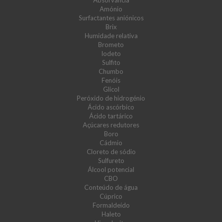
Absorvância
Amónio
Surfactantes aniónicos
Brix
Humidade relativa
Brometo
Iodeto
Sulfito
Chumbo
Fenóis
Glicol
Peróxido de hidrogénio
Ácido ascórbico
Ácido tartárico
Açúcares redutores
Boro
Cádmio
Cloreto de sódio
Sulfureto
Álcool potencial
CBO
Conteúdo de água
Cúprico
Formaldeído
Haleto