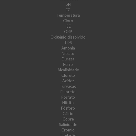
pH
EC
Temperatura
Cloro
ISE
ORP
Oxigénio dissolvido
TDS
Amónia
Nitrato
Dureza
Ferro
Alcalinidade
Cloreto
Acidez
Turvação
Fluoreto
Fosfato
Nitrito
Fósforo
Cálcio
Cobre
Salinidade
Crómio
Titulação