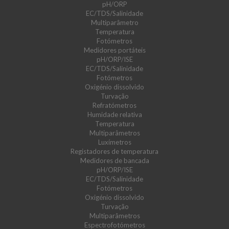
pH/ORP
EC/TDS/Salinidade
Multiparâmetro
Temperatura
Fotómetros
Medidores portáteis
pH/ORP/ISE
EC/TDS/Salinidade
Fotómetros
Oxigénio dissolvido
Turvação
Refratómetros
Humidade relativa
Temperatura
Multiparâmetros
Luxímetros
Registadores de temperatura
Medidores de bancada
pH/ORP/ISE
EC/TDS/Salinidade
Fotómetros
Oxigénio dissolvido
Turvação
Multiparâmetros
Espectrofotómetros