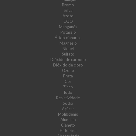
Bromo
Sílica
Azoto
CQO
Manganês
Potássio
Ácido cianúrico
Magnésio
Níquel
Sulfato
Dióxido de carbono
Dióxido de cloro
Ozono
Prata
Cor
Zinco
Iodo
Resistividade
Sódio
Açúcar
Molibdénio
Alumínio
Cianeto
Hidrazina