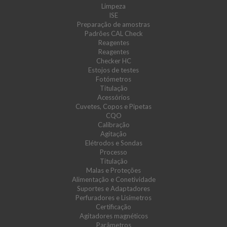
Limpeza
ISE
Preparação de amostras
Padrões CAL Check
Reagentes
Reagentes
Checker HC
Estojos de testes
Fotómetros
Titulação
Acessórios
Cuvetes, Copos e Pipetas
CQO
Calibração
Agitação
Elétrodos e Sondas
Processo
Titulação
Malas e Proteções
Alimentação e Conetividade
Suportes e Adaptadores
Perfuradores e Lisímetros
Certificação
Agitadores magnéticos
Parâmetros