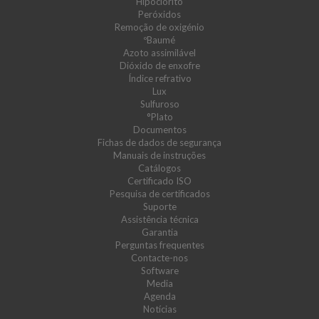
Hipoclorito
Peróxidos
Remoção de oxigénio
ºBaumé
Azoto assimilável
Dióxido de enxofre
Índice refrativo
Lux
Sulfuroso
°Plato
Documentos
Fichas de dados de segurança
Manuais de instruções
Catálogos
Certificado ISO
Pesquisa de certificados
Suporte
Assistência técnica
Garantia
Perguntas frequentes
Contacte-nos
Software
Media
Agenda
Notícias