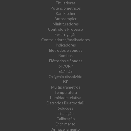
Tituladores
Potenciométricos
Karl Fischer
Autosampler
Minitituladores
Controlo e Processo
Fertirrigação
Controladores/Analisadores
Indicadores
Elétrodos e Sondas
Bombas
Elétrodos e Sondas
pH/ORP
EC/TDS
Oxigénio dissolvido
ISE
Multiparâmetros
Temperatura
Humidade relativa
Elétrodos Bluetooth®
Soluções
Titulação
Calibração
Enchimento
Armazenamento