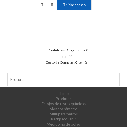
Iniciar sessão
Produtos no Orçamento:
0
item(s)
Cesto de Compras:
0
item(s)
Home
Produtos
Estojos de testes químicos
Monoparâmetro
Multiparâmetros
Backpack Lab™
Medidores de bolso