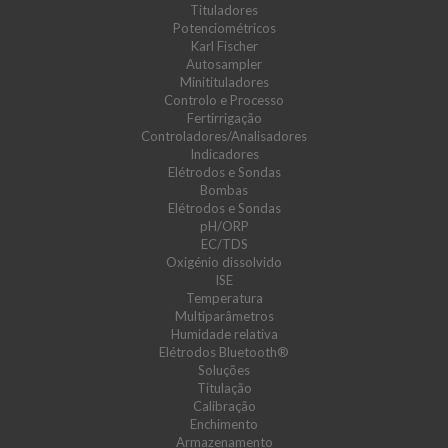
Tituladores
Potenciométricos
Karl Fischer
Autosampler
Minitituladores
Controlo e Processo
Fertirrigação
Controladores/Analisadores
Indicadores
Elétrodos e Sondas
Bombas
Elétrodos e Sondas
pH/ORP
EC/TDS
Oxigénio dissolvido
ISE
Temperatura
Multiparâmetros
Humidade relativa
Elétrodos Bluetooth®
Soluções
Titulação
Calibração
Enchimento
Armazenamento