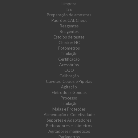
Limpeza
ISE
Preparação de amostras
Padrões CAL Check
Reagentes
Reagentes
Estojos de testes
Checker HC
Fotómetros
Titulação
Certificação
Acessórios
CQO
Calibração
Cuvetes, Copos e Pipetas
Agitação
Elétrodos e Sondas
Processo
Titulação
Malas e Proteções
Alimentação e Conetividade
Suportes e Adaptadores
Perfuradores e Lisímetros
Agitadores magnéticos
Parâmetros