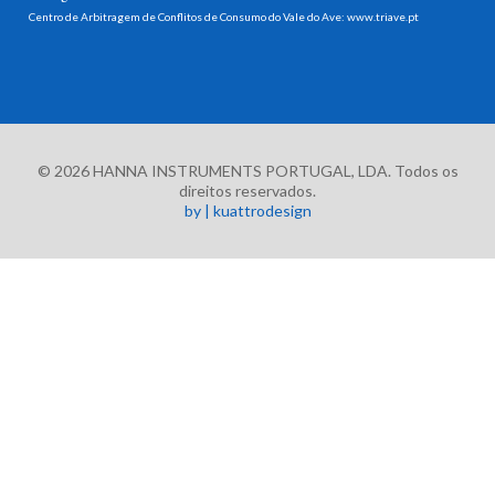
Centro de Arbitragem de Conflitos de Consumo do Vale do Ave:
www.triave.pt
© 2026 HANNA INSTRUMENTS PORTUGAL, LDA. Todos os
direitos reservados.
by | kuattrodesign