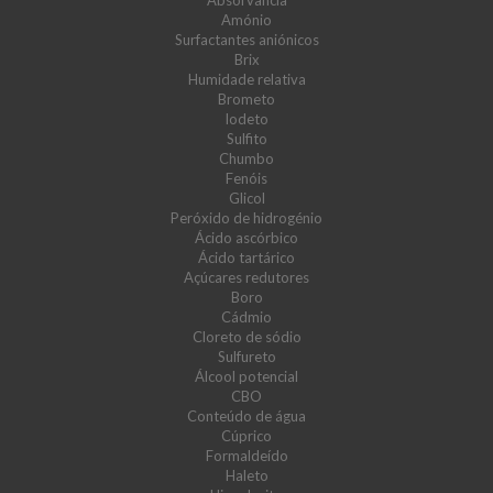
Absorvância
Amónio
Surfactantes aniónicos
Brix
Humidade relativa
Brometo
Iodeto
Sulfito
Chumbo
Fenóis
Glicol
Peróxido de hidrogénio
Ácido ascórbico
Ácido tartárico
Açúcares redutores
Boro
Cádmio
Cloreto de sódio
Sulfureto
Álcool potencial
CBO
Conteúdo de água
Cúprico
Formaldeído
Haleto