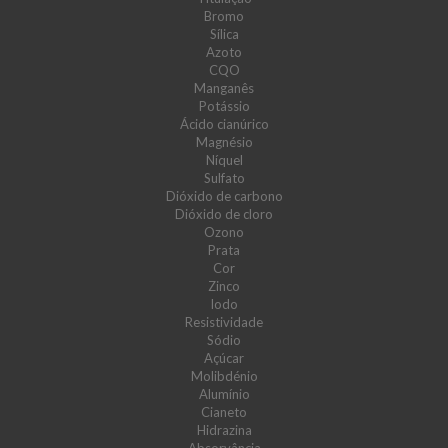
Bromo
Sílica
Azoto
CQO
Manganês
Potássio
Ácido cianúrico
Magnésio
Níquel
Sulfato
Dióxido de carbono
Dióxido de cloro
Ozono
Prata
Cor
Zinco
Iodo
Resistividade
Sódio
Açúcar
Molibdénio
Alumínio
Cianeto
Hidrazina