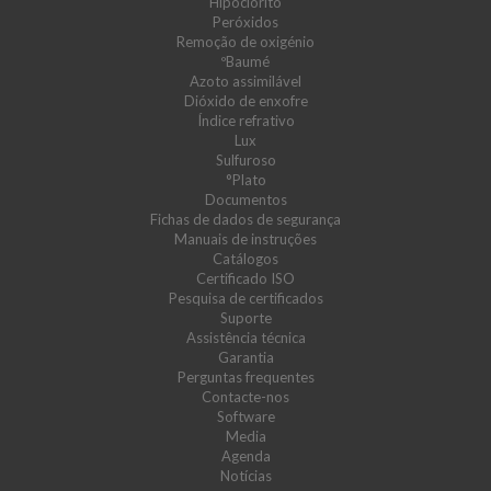
Hipoclorito
Peróxidos
Remoção de oxigénio
ºBaumé
Azoto assimilável
Dióxido de enxofre
Índice refrativo
Lux
Sulfuroso
°Plato
Documentos
Fichas de dados de segurança
Manuais de instruções
Catálogos
Certificado ISO
Pesquisa de certificados
Suporte
Assistência técnica
Garantia
Perguntas frequentes
Contacte-nos
Software
Media
Agenda
Notícias