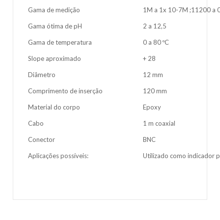
Gama de medição
1M a 1x 10-7M ;11200 a 
Gama ótima de pH
2 a 12,5
Gama de temperatura
0 a 80 ºC
Slope aproximado
+ 28
Diâmetro
12 mm
Comprimento de inserção
120 mm
Material do corpo
Epoxy
Cabo
1 m coaxial
Conector
BNC
Aplicações possíveis:
Utilizado como indicador p