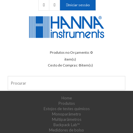
Iniciar sessão
Produtos no Orçamento:
0
item(s)
Cesto de Compras:
0
item(s)
Home
Produtos
Estojos de testes químicos
Monoparâmetro
Multiparâmetros
Backpack Lab™
Medidores de bolso