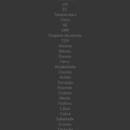
pH
EC
Temperatura
Cloro
ISE
ORP
Oxigénio dissolvido
TDS
Amónia
Nitrato
Dureza
Ferro
Alcalinidade
Cloreto
Acidez
Turvação
Fluoreto
Fosfato
Nitrito
Fósforo
Cálcio
Cobre
Salinidade
Crómio
Titulação