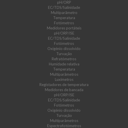
pH/ORP
EC/TDS/Salinidade
Multiparâmetro
Temperatura
Fotómetros
Medidores portáteis
pH/ORP/ISE
EC/TDS/Salinidade
Fotómetros
Oxigénio dissolvido
Turvação
Refratómetros
Humidade relativa
Temperatura
Multiparâmetros
Luxímetros
Registadores de temperatura
Medidores de bancada
pH/ORP/ISE
EC/TDS/Salinidade
Fotómetros
Oxigénio dissolvido
Turvação
Multiparâmetros
Espectrofotómetros