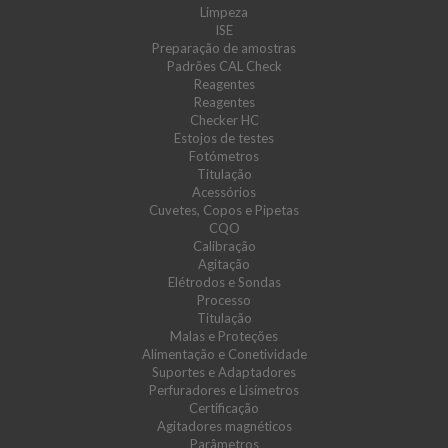
Limpeza
ISE
Preparação de amostras
Padrões CAL Check
Reagentes
Reagentes
Checker HC
Estojos de testes
Fotómetros
Titulação
Acessórios
Cuvetes, Copos e Pipetas
CQO
Calibração
Agitação
Elétrodos e Sondas
Processo
Titulação
Malas e Proteções
Alimentação e Conetividade
Suportes e Adaptadores
Perfuradores e Lisímetros
Certificação
Agitadores magnéticos
Parâmetros