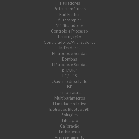
Tituladores
Potenciométricos
Karl Fischer
Autosampler
Minitituladores
Controlo e Processo
Fertirrigação
Controladores/Analisadores
Indicadores
Elétrodos e Sondas
Bombas
Elétrodos e Sondas
pH/ORP
EC/TDS
Oxigénio dissolvido
ISE
Temperatura
Multiparâmetros
Humidade relativa
Elétrodos Bluetooth®
Soluções
Titulação
Calibração
Enchimento
Armazenamento