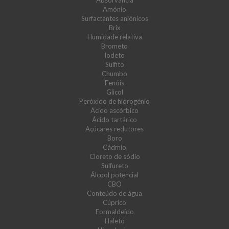
Absorvância
Amónio
Surfactantes aniónicos
Brix
Humidade relativa
Brometo
Iodeto
Sulfito
Chumbo
Fenóis
Glicol
Peróxido de hidrogénio
Ácido ascórbico
Ácido tartárico
Açúcares redutores
Boro
Cádmio
Cloreto de sódio
Sulfureto
Álcool potencial
CBO
Conteúdo de água
Cúprico
Formaldeído
Haleto