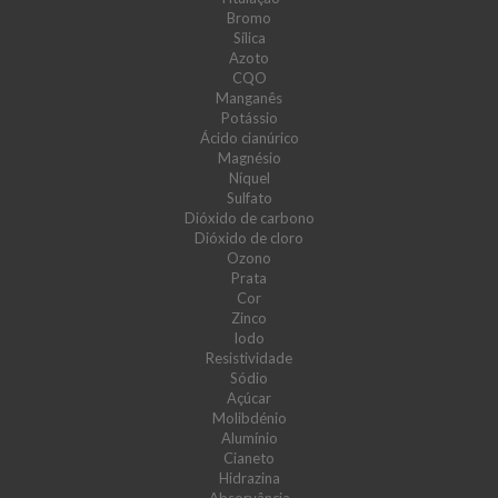
Bromo
Sílica
Azoto
CQO
Manganês
Potássio
Ácido cianúrico
Magnésio
Níquel
Sulfato
Dióxido de carbono
Dióxido de cloro
Ozono
Prata
Cor
Zinco
Iodo
Resistividade
Sódio
Açúcar
Molibdénio
Alumínio
Cianeto
Hidrazina