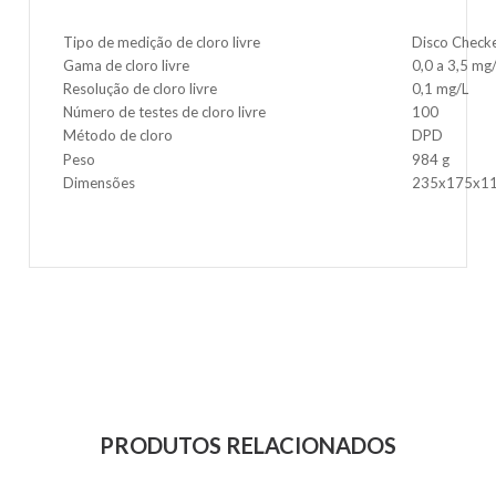
Tipo de medição de cloro livre
Disco Check
Gama de cloro livre
0,0 a 3,5 mg
Resolução de cloro livre
0,1 mg/L
Número de testes de cloro livre
100
Método de cloro
DPD
Peso
984 g
Dimensões
235x175x1
PRODUTOS RELACIONADOS