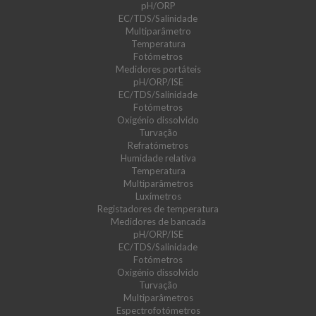
pH/ORP
EC/TDS/Salinidade
Multiparâmetro
Temperatura
Fotómetros
Medidores portáteis
pH/ORP/ISE
EC/TDS/Salinidade
Fotómetros
Oxigénio dissolvido
Turvação
Refratómetros
Humidade relativa
Temperatura
Multiparâmetros
Luxímetros
Registadores de temperatura
Medidores de bancada
pH/ORP/ISE
EC/TDS/Salinidade
Fotómetros
Oxigénio dissolvido
Turvação
Multiparâmetros
Espectrofotómetros