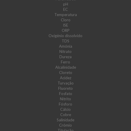
pH
EC
Temperatura
Cloro
ISE
ORP
Oxigénio dissolvido
TDS
Amónia
Nitrato
Dureza
Ferro
Alcalinidade
Cloreto
Acidez
Turvação
Fluoreto
Fosfato
Nitrito
Fósforo
Cálcio
Cobre
Salinidade
Crómio
Titulação