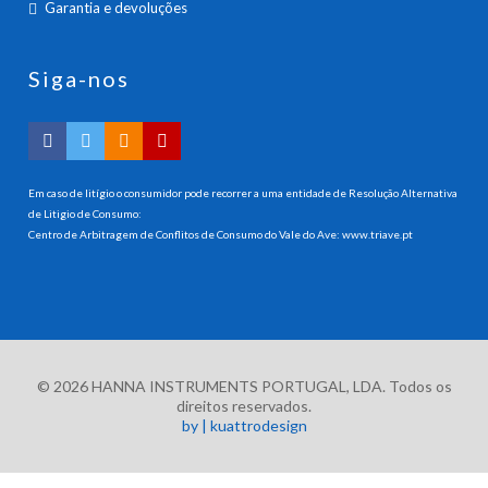
Garantia e devoluções
Siga-nos
Em caso de litígio o consumidor pode recorrer a uma entidade de Resolução Alternativa
de Litigio de Consumo:
Centro de Arbitragem de Conflitos de Consumo do Vale do Ave:
www.triave.pt
© 2026 HANNA INSTRUMENTS PORTUGAL, LDA. Todos os
direitos reservados.
by | kuattrodesign