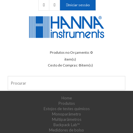
Iniciar sessão
Produtos no Orçamento:
0
item(s)
Cesto de Compras:
0
item(s)
Home
Produtos
Estojos de testes químicos
Monoparâmetro
Multiparâmetros
Backpack Lab™
Medidores de bolso