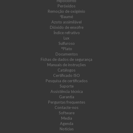
Hipoclorito
Peróxidos
Remoção de oxigénio
ºBaumé
Azoto assimilável
Dióxido de enxofre
Índice refrativo
Lux
Sulfuroso
°Plato
Documentos
Fichas de dados de segurança
Manuais de instruções
Catálogos
Certificado ISO
Pesquisa de certificados
Suporte
Assistência técnica
Garantia
Perguntas frequentes
Contacte-nos
Software
Media
Agenda
Notícias