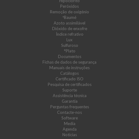
Hipoclorito
Peróxidos
Remoção de oxigénio
ºBaumé
Azoto assimilável
Dióxido de enxofre
Índice refrativo
Lux
Sulfuroso
°Plato
Documentos
Fichas de dados de segurança
Manuais de instruções
Catálogos
Certificado ISO
Pesquisa de certificados
Suporte
Assistência técnica
Garantia
Perguntas frequentes
Contacte-nos
Software
Media
Agenda
Notícias