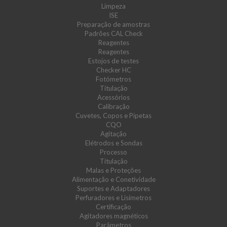
Limpeza
ISE
Preparação de amostras
Padrões CAL Check
Reagentes
Reagentes
Estojos de testes
Checker HC
Fotómetros
Titulação
Acessórios
Calibração
Cuvetes, Copos e Pipetas
CQO
Agitação
Elétrodos e Sondas
Processo
Titulação
Malas e Proteções
Alimentação e Conetividade
Suportes e Adaptadores
Perfuradores e Lisímetros
Certificação
Agitadores magnéticos
Parâmetros