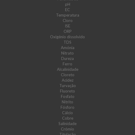
pH
EC
Temperatura
Cloro
ISE
ORP
Oxigénio dissolvido
TDS
Amónia
Nitrato
Dureza
Ferro
Alcalinidade
Cloreto
Acidez
Turvação
Fluoreto
Fosfato
Nitrito
Fósforo
Cálcio
Cobre
Salinidade
Crómio
Titulação