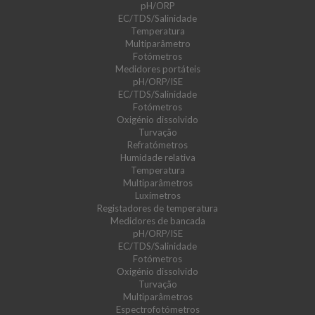
pH/ORP
EC/TDS/Salinidade
Temperatura
Multiparâmetro
Fotómetros
Medidores portáteis
pH/ORP/ISE
EC/TDS/Salinidade
Fotómetros
Oxigénio dissolvido
Turvação
Refratómetros
Humidade relativa
Temperatura
Multiparâmetros
Luxímetros
Registadores de temperatura
Medidores de bancada
pH/ORP/ISE
EC/TDS/Salinidade
Fotómetros
Oxigénio dissolvido
Turvação
Multiparâmetros
Espectrofotómetros