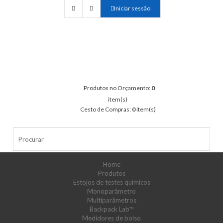
Iniciar sessão
Produtos no Orçamento:
0
item(s)
Cesto de Compras:
0
item(s)
Home
Produtos
Estojos de testes químicos
Monoparâmetro
Multiparâmetros
Backpack Lab™
Medidores de bolso