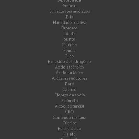
Absorvância
Amónio
Surfactantes aniónicos
Brix
Humidade relativa
Brometo
Iodeto
Sulfito
Chumbo
Fenóis
Glicol
Peróxido de hidrogénio
Ácido ascórbico
Ácido tartárico
Açúcares redutores
Boro
Cádmio
Cloreto de sódio
Sulfureto
Álcool potencial
CBO
Conteúdo de água
Cúprico
Formaldeído
Haleto