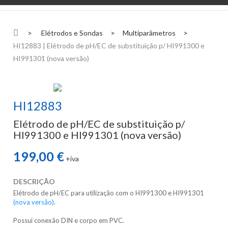
>
Elétrodos e Sondas
>
Multiparâmetros
>
HI12883 | Elétrodo de pH/EC de substituição p/ HI991300 e
HI991301 (nova versão)
HI12883
Elétrodo de pH/EC de substituição p/
HI991300 e HI991301 (nova versão)
199,00 €
+iva
DESCRIÇÃO
Elétrodo de pH/EC para utilização com o HI991300 e HI991301
(nova versão)
.
Possui conexão DIN e corpo em PVC.