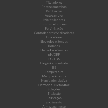
Tituladores
Potenciométricos
Karl Fischer
Autosampler
Minitituladores
Controlo e Processo
Fertirrigação
Controladores/Analisadores
Indicadores
Elétrodos e Sondas
Bombas
Elétrodos e Sondas
pH/ORP
EC/TDS
Oxigénio dissolvido
ISE
Temperatura
Multiparâmetros
Humidade relativa
Elétrodos Bluetooth®
Soluções
Titulação
Calibração
Enchimento
Armazenamento