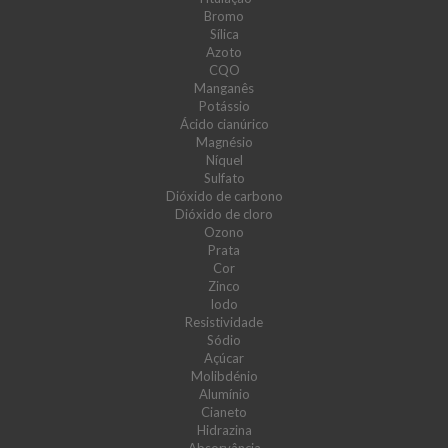
Bromo
Sílica
Azoto
CQO
Manganês
Potássio
Ácido cianúrico
Magnésio
Níquel
Sulfato
Dióxido de carbono
Dióxido de cloro
Ozono
Prata
Cor
Zinco
Iodo
Resistividade
Sódio
Açúcar
Molibdénio
Alumínio
Cianeto
Hidrazina