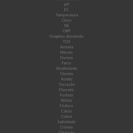
pH
EC
Temperatura
Cloro
ISE
ORP
Oxigénio dissolvido
TDS
Amónia
Nitrato
Dureza
Ferro
Alcalinidade
Cloreto
Acidez
Turvação
Fluoreto
Fosfato
Nitrito
Fósforo
Cálcio
Cobre
Salinidade
Crómio
Titulação