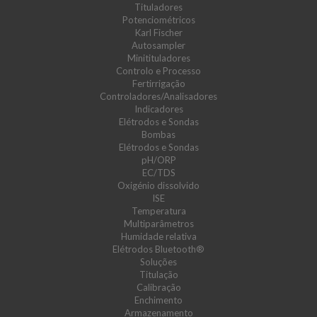
Tituladores
Potenciométricos
Karl Fischer
Autosampler
Minitituladores
Controlo e Processo
Fertirrigação
Controladores/Analisadores
Indicadores
Elétrodos e Sondas
Bombas
Elétrodos e Sondas
pH/ORP
EC/TDS
Oxigénio dissolvido
ISE
Temperatura
Multiparâmetros
Humidade relativa
Elétrodos Bluetooth®
Soluções
Titulação
Calibração
Enchimento
Armazenamento