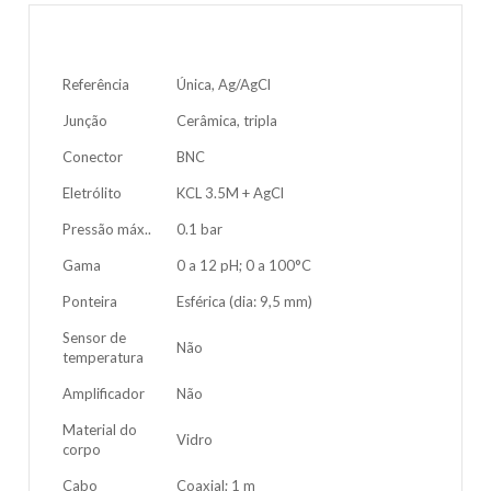
Referência
Única, Ag/AgCl
Junção
Cerâmica, tripla
Conector
BNC
Eletrólito
KCL 3.5M + AgCl
Pressão máx..
0.1 bar
Gama
0 a 12 pH; 0 a 100°C
Ponteira
Esférica (dia: 9,5 mm)
Sensor de
Não
temperatura
Amplificador
Não
Material do
Vidro
corpo
Cabo
Coaxial; 1 m