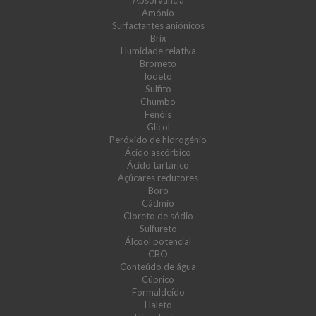
Absorvância
Amónio
Surfactantes aniónicos
Brix
Humidade relativa
Brometo
Iodeto
Sulfito
Chumbo
Fenóis
Glicol
Peróxido de hidrogénio
Ácido ascórbico
Ácido tartárico
Açúcares redutores
Boro
Cádmio
Cloreto de sódio
Sulfureto
Álcool potencial
CBO
Conteúdo de água
Cúprico
Formaldeído
Haleto