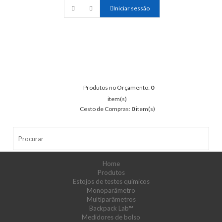
Iniciar sessão
Produtos no Orçamento:
0
item(s)
Cesto de Compras:
0
item(s)
Home
Produtos
Estojos de testes químicos
Monoparâmetro
Multiparâmetros
Backpack Lab™
Medidores de bolso