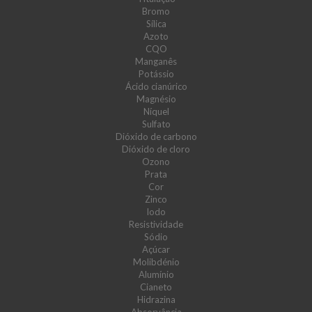
Bromo
Sílica
Azoto
CQO
Manganês
Potássio
Ácido cianúrico
Magnésio
Níquel
Sulfato
Dióxido de carbono
Dióxido de cloro
Ozono
Prata
Cor
Zinco
Iodo
Resistividade
Sódio
Açúcar
Molibdénio
Alumínio
Cianeto
Hidrazina