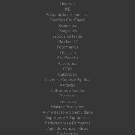
Limpeza
ISE
Preparação de amostras
Padrões CAL Check
Reagentes
Reagentes
Estojos de testes
Checker HC
Fotómetros
Titulação
Certificação
Acessórios
CQO
Calibração
Cuvetes, Copos e Pipetas
Agitação
Elétrodos e Sondas
Processo
Titulação
Malas e Proteções
Alimentação e Conetividade
Suportes e Adaptadores
Perfuradores e Lisímetros
Agitadores magnéticos
Parâmetros