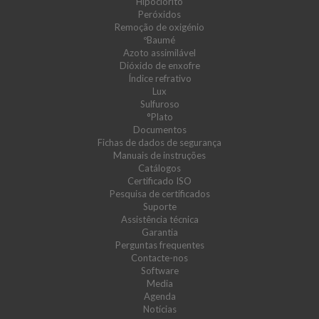
Hipoclorito
Peróxidos
Remoção de oxigénio
ºBaumé
Azoto assimilável
Dióxido de enxofre
Índice refrativo
Lux
Sulfuroso
°Plato
Documentos
Fichas de dados de segurança
Manuais de instruções
Catálogos
Certificado ISO
Pesquisa de certificados
Suporte
Assistência técnica
Garantia
Perguntas frequentes
Contacte-nos
Software
Media
Agenda
Notícias