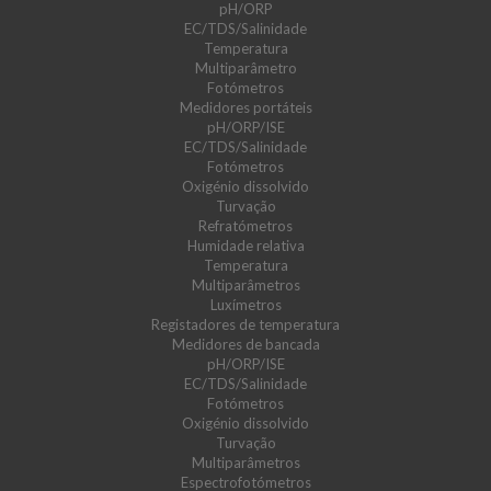
pH/ORP
EC/TDS/Salinidade
Temperatura
Multiparâmetro
Fotómetros
Medidores portáteis
pH/ORP/ISE
EC/TDS/Salinidade
Fotómetros
Oxigénio dissolvido
Turvação
Refratómetros
Humidade relativa
Temperatura
Multiparâmetros
Luxímetros
Registadores de temperatura
Medidores de bancada
pH/ORP/ISE
EC/TDS/Salinidade
Fotómetros
Oxigénio dissolvido
Turvação
Multiparâmetros
Espectrofotómetros