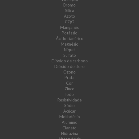
Bromo
Sílica
Azoto
CQO
Manganês
Potássio
Ácido cianúrico
Magnésio
Níquel
Sulfato
Dióxido de carbono
Dióxido de cloro
Ozono
Prata
Cor
Zinco
Iodo
Resistividade
Sódio
Açúcar
Molibdénio
Alumínio
Cianeto
Hidrazina