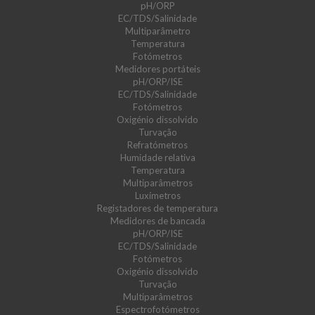
pH/ORP
EC/TDS/Salinidade
Multiparâmetro
Temperatura
Fotómetros
Medidores portáteis
pH/ORP/ISE
EC/TDS/Salinidade
Fotómetros
Oxigénio dissolvido
Turvação
Refratómetros
Humidade relativa
Temperatura
Multiparâmetros
Luxímetros
Registadores de temperatura
Medidores de bancada
pH/ORP/ISE
EC/TDS/Salinidade
Fotómetros
Oxigénio dissolvido
Turvação
Multiparâmetros
Espectrofotómetros