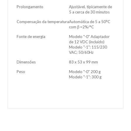
Prolongamento
Ajustável, tipicamente de
5 a cerca de 30 minutos
Compensação da temperatura
Automática de 5 a 50°C
com β =2%/°C
Fonte de energia
Modelo "-0" Adaptador
de 12 VDC (incluído)
Modelo "-1": 115/230
VAC; 50/60Hz
Dimensões
83 x 53 x 99 mm
Peso
Modelo "-0" 200 g
Modelo "-1": 300 g