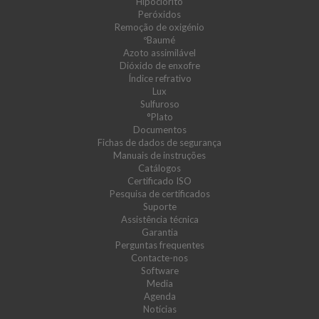
Hipoclorito
Peróxidos
Remoção de oxigénio
ºBaumé
Azoto assimilável
Dióxido de enxofre
Índice refrativo
Lux
Sulfuroso
°Plato
Documentos
Fichas de dados de segurança
Manuais de instruções
Catálogos
Certificado ISO
Pesquisa de certificados
Suporte
Assistência técnica
Garantia
Perguntas frequentes
Contacte-nos
Software
Media
Agenda
Notícias