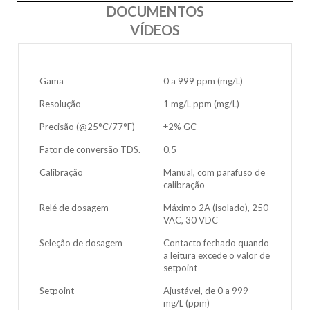
DOCUMENTOS
VÍDEOS
Gama
0 a 999 ppm (mg/L)
Resolução
1 mg/L ppm (mg/L)
Precisão (@25°C/77°F)
±2% GC
Fator de conversão TDS.
0,5
Calibração
Manual, com parafuso de
calibração
Relé de dosagem
Máximo 2A (isolado), 250
VAC, 30 VDC
Seleção de dosagem
Contacto fechado quando
a leitura excede o valor de
setpoint
Setpoint
Ajustável, de 0 a 999
mg/L (ppm)