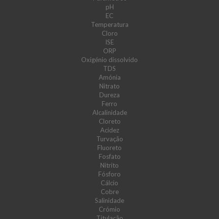
pH
EC
Temperatura
Cloro
ISE
ORP
Oxigénio dissolvido
TDS
Amónia
Nitrato
Dureza
Ferro
Alcalinidade
Cloreto
Acidez
Turvação
Fluoreto
Fosfato
Nitrito
Fósforo
Cálcio
Cobre
Salinidade
Crómio
Titulação