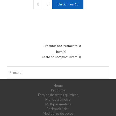
Iniciar sessão
Produtos no Orçamento:
0
item(s)
Cesto de Compras:
0
item(s)
Home
Produtos
Estojos de testes químicos
Monoparâmetro
Multiparâmetros
Backpack Lab™
Medidores de bolso