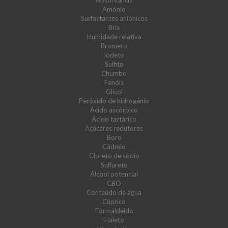
Absorvância
Amónio
Surfactantes aniónicos
Brix
Humidade relativa
Brometo
Iodeto
Sulfito
Chumbo
Fenóis
Glicol
Peróxido de hidrogénio
Ácido ascórbico
Ácido tartárico
Açúcares redutores
Boro
Cádmio
Cloreto de sódio
Sulfureto
Álcool potencial
CBO
Conteúdo de água
Cúprico
Formaldeído
Haleto