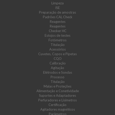
Limpeza
ISE
Preparação de amostras
Padrões CAL Check
Reagentes
Reagentes
Checker HC
Estojos de testes
Fotómetros
Titulação
Acessórios
Cuvetes, Copos e Pipetas
CQO
Calibração
Agitação
Elétrodos e Sondas
Processo
Titulação
Malas e Proteções
Alimentação e Conetividade
Suportes e Adaptadores
Perfuradores e Lisímetros
Certificação
Agitadores magnéticos
Parâmetros