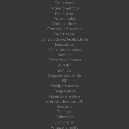
Tituladores
Potenciométricos
Karl Fischer
Autosampler
Minitituladores
Controlo e Processo
Fertirrigação
Controladores/Analisadores
Indicadores
Elétrodos e Sondas
Bombas
Elétrodos e Sondas
pH/ORP
EC/TDS
Oxigénio dissolvido
ISE
Multiparâmetros
Temperatura
Humidade relativa
Elétrodos Bluetooth®
Soluções
Titulação
Calibração
Enchimento
Armazenamento