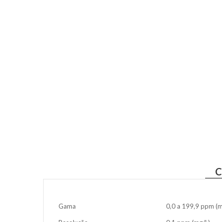
C
Gama
0,0 a 199,9 ppm (m