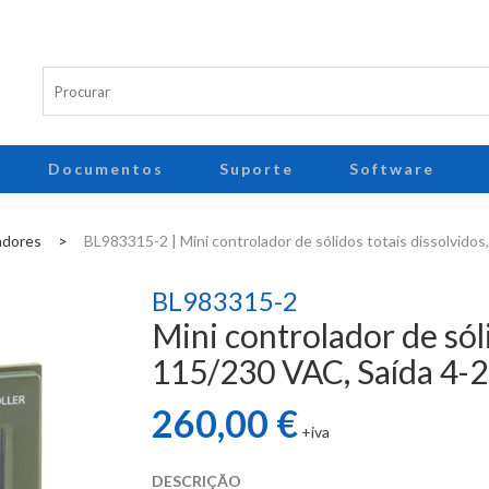
Documentos
Suporte
Software
adores
>
BL983315-2 | Mini controlador de sólidos totais dissolvido
BL983315-2
Mini controlador de sóli
115/230 VAC, Saída 4-
260,00 €
+iva
DESCRIÇÃO