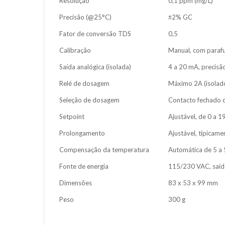
Resolução
0,1 ppm (mg/L)
Precisão (@25°C)
±2% GC
Fator de conversão TDS
0,5
Calibração
Manual, com parafu
Saída analógica (isolada)
4 a 20 mA, precisã
Relé de dosagem
Máximo 2A (isolad
Seleção de dosagem
Contacto fechado q
Setpoint
Ajustável, de 0 a 
Prolongamento
Ajustável, tipicame
Compensação da temperatura
Automática de 5 a
Fonte de energia
115/230 VAC, saída
Dimensões
83 x 53 x 99 mm
Peso
300 g