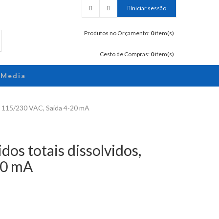
Iniciar sessão
Produtos no Orçamento:
0
item(s)
Cesto de Compras:
0
item(s)
Media
s, 115/230 VAC, Saída 4-20 mA
dos totais dissolvidos,
20 mA