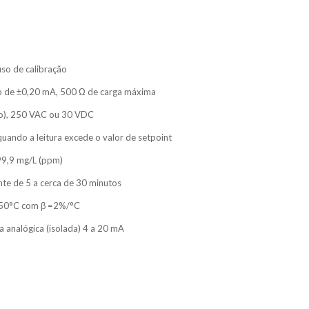
so de calibração
o de ±0,20 mA, 500 Ω de carga máxima
o), 250 VAC ou 30 VDC
uando a leitura excede o valor de setpoint
199,9 mg/L (ppm)
nte de 5 a cerca de 30 minutos
 50°C com β =2%/°C
 analógica (isolada) 4 a 20 mA