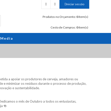
Iniciar sessão
Produtos no Orçamento:
0
item(s)
Cesto de Compras:
0
item(s)
Media
tida a apoiar os produtores de cerveja, amadores ou
ade e minimizar os resíduos durante o processo de produção,
novação e sustentabilidade.
. Dedicamos o mês de Outubro a todos os entusiastas,
ja 🍻