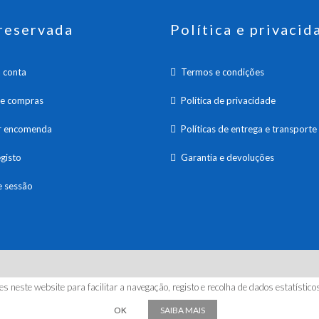
reservada
Política e privacid
 conta
Termos e condições
de compras
Política de privacidade
ar encomenda
Políticas de entrega e transporte
gisto
Garantia e devoluções
e sessão
26 HANNA INSTRUMENTS PORTUGAL, LDA. Todos os direitos reserv
es neste website para facilitar a navegação, registo e recolha de dados estatísti
by | kuattrodesign
OK
SAIBA MAIS