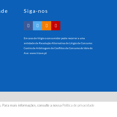
ade
Siga-nos
Em caso de litígio o consumidor pode recorrer a uma
entidade de Resolução Alternativa de Litigio de Consumo:
Centro de Arbitragem de Conflitos de Consumo do Vale do
Ave:
www.triave.pt
ados.
cos. Para mais informações, consulte a nossa
Política de privacidade