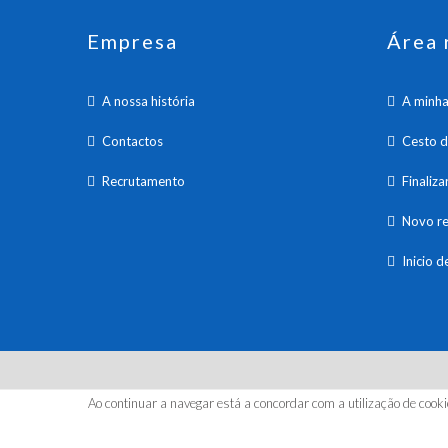
Empresa
Área 
A nossa história
A minha
Contactos
Cesto 
Recrutamento
Finaliz
Novo re
Inicio d
© 20
Ao continuar a navegar está a concordar com a utilização de cooki