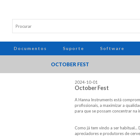
Documentos
Suporte
Software
OCTOBER FEST
2024-10-01
October Fest
A Hanna Instruments está comprome
profissionais, a maximizar a qualid
para que se possam concentrar na i
Como já tem vindo a ser habitual..
apreciadores e produtores de cerve