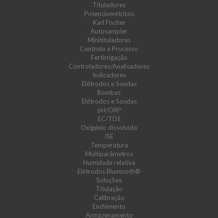
Tituladores
Potenciométricos
Karl Fischer
Autosampler
Minitituladores
Controlo e Processo
Fertirrigação
Controladores/Analisadores
Indicadores
Elétrodos e Sondas
Bombas
Elétrodos e Sondas
pH/ORP
EC/TDS
Oxigénio dissolvido
ISE
Temperatura
Multiparâmetros
Humidade relativa
Elétrodos Bluetooth®
Soluções
Titulação
Calibração
Enchimento
Armazenamento