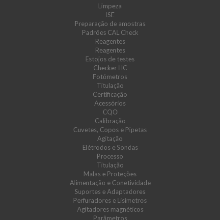
Limpeza
ISE
Preparação de amostras
Padrões CAL Check
Reagentes
Reagentes
Estojos de testes
Checker HC
Fotómetros
Titulação
Certificação
Acessórios
CQO
Calibração
Cuvetes, Copos e Pipetas
Agitação
Elétrodos e Sondas
Processo
Titulação
Malas e Proteções
Alimentação e Conetividade
Suportes e Adaptadores
Perfuradores e Lisímetros
Agitadores magnéticos
Parâmetros