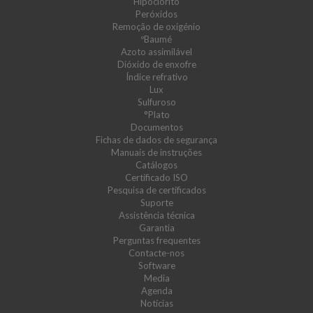
Hipoclorito
Peróxidos
Remoção de oxigénio
ºBaumé
Azoto assimilável
Dióxido de enxofre
Índice refrativo
Lux
Sulfuroso
°Plato
Documentos
Fichas de dados de segurança
Manuais de instruções
Catálogos
Certificado ISO
Pesquisa de certificados
Suporte
Assistência técnica
Garantia
Perguntas frequentes
Contacte-nos
Software
Media
Agenda
Notícias