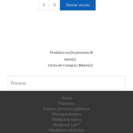
Iniciar sessão
Produtos no Orçamento:
0
item(s)
Cesto de Compras:
0
item(s)
Home
Produtos
Estojos de testes químicos
Monoparâmetro
Multiparâmetros
Backpack Lab™
Medidores de bolso