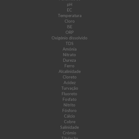
pH
EC
Temperatura
Cloro
ISE
ORP
Oxigénio dissolvido
TDS
Amónia
Nitrato
Dureza
Ferro
Alcalinidade
Cloreto
Acidez
Turvação
Fluoreto
Fosfato
Nitrito
Fósforo
Cálcio
Cobre
Salinidade
Crómio
Titulação