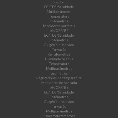
pH/ORP
EC/TDS/Salinidade
Multiparâmetro
Temperatura
Fotómetros
Medidores portáteis
pH/ORP/ISE
EC/TDS/Salinidade
Fotómetros
Oxigénio dissolvido
Turvação
Refratómetros
Humidade relativa
Temperatura
Multiparâmetros
Luxímetros
Registadores de temperatura
Medidores de bancada
pH/ORP/ISE
EC/TDS/Salinidade
Fotómetros
Oxigénio dissolvido
Turvação
Multiparâmetros
Espectrofotómetros