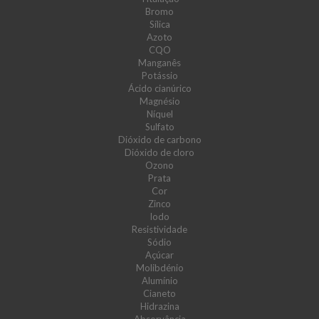
Bromo
Sílica
Azoto
CQO
Manganês
Potássio
Ácido cianúrico
Magnésio
Níquel
Sulfato
Dióxido de carbono
Dióxido de cloro
Ozono
Prata
Cor
Zinco
Iodo
Resistividade
Sódio
Açúcar
Molibdénio
Alumínio
Cianeto
Hidrazina