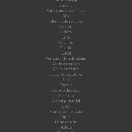
Absorvância
Amónio
Surfactantes aniónicos
Brix
Humidade relativa
Brometo
Iodeto
Sulfito
Chumbo
Fenóis
Glicol
Peróxido de hidrogénio
Ácido ascórbico
Ácido tartárico
Açúcares redutores
Boro
Cádmio
Cloreto de sódio
Sulfureto
Álcool potencial
CBO
Conteúdo de água
Cúprico
Formaldeído
Haleto