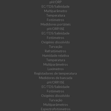
pH/ORP
EC/TDS/Salinidade
Multiparâmetro
Temperatura
Fotómetros
Medidores portáteis
pH/ORP/ISE
EC/TDS/Salinidade
Fotómetros
Oxigénio dissolvido
Turvação
Refratómetros
Humidade relativa
Temperatura
Multiparâmetros
Luxímetros
Registadores de temperatura
Medidores de bancada
pH/ORP/ISE
EC/TDS/Salinidade
Fotómetros
Oxigénio dissolvido
Turvação
Multiparâmetros
Espectrofotómetros