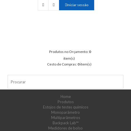
Iniciar sessão
Produtos no Orçamento:
0
item(s)
Cesto de Compras:
0
item(s)
Home
Produtos
Estojos de testes químicos
Monoparâmetro
Multiparâmetros
Backpack Lab™
Medidores de bolso