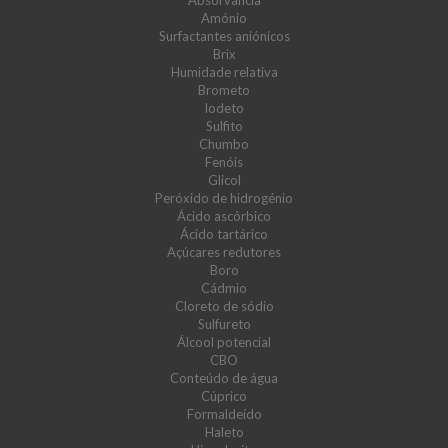
Absorvância
Amónio
Surfactantes aniónicos
Brix
Humidade relativa
Brometo
Iodeto
Sulfito
Chumbo
Fenóis
Glicol
Peróxido de hidrogénio
Ácido ascórbico
Ácido tartárico
Açúcares redutores
Boro
Cádmio
Cloreto de sódio
Sulfureto
Álcool potencial
CBO
Conteúdo de água
Cúprico
Formaldeído
Haleto