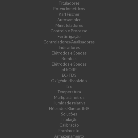
Tituladores
Potenciométricos
Karl Fischer
Autosampler
Minitituladores
Controlo e Processo
Fertirrigação
Controladores/Analisadores
Indicadores
Elétrodos e Sondas
Bombas
Elétrodos e Sondas
pH/ORP
EC/TDS
Oxigénio dissolvido
ISE
Temperatura
Multiparâmetros
Humidade relativa
Elétrodos Bluetooth®
Soluções
Titulação
Calibração
Enchimento
Armazenamento