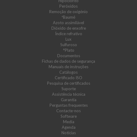
Hipoclorito
Peróxidos
Remoção de oxigénio
ºBaumé
Azoto assimilável
Dióxido de enxofre
Índice refrativo
Lux
Sulfuroso
°Plato
Documentos
Fichas de dados de segurança
Manuais de instruções
Catálogos
Certificado ISO
Pesquisa de certificados
Suporte
Assistência técnica
Garantia
Perguntas frequentes
Contacte-nos
Software
Media
Agenda
Notícias