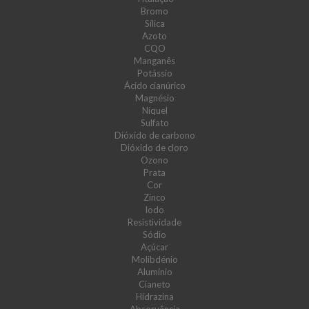
Bromo
Sílica
Azoto
CQO
Manganês
Potássio
Ácido cianúrico
Magnésio
Níquel
Sulfato
Dióxido de carbono
Dióxido de cloro
Ozono
Prata
Cor
Zinco
Iodo
Resistividade
Sódio
Açúcar
Molibdénio
Alumínio
Cianeto
Hidrazina