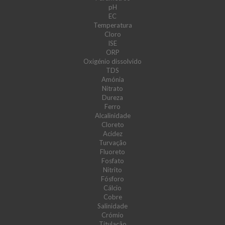
pH
EC
Temperatura
Cloro
ISE
ORP
Oxigénio dissolvido
TDS
Amónia
Nitrato
Dureza
Ferro
Alcalinidade
Cloreto
Acidez
Turvação
Fluoreto
Fosfato
Nitrito
Fósforo
Cálcio
Cobre
Salinidade
Crómio
Titulação