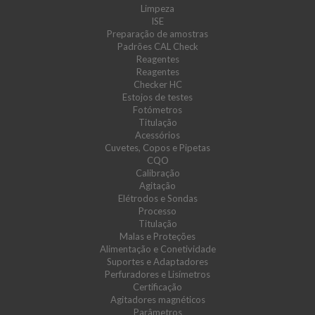
Limpeza
ISE
Preparação de amostras
Padrões CAL Check
Reagentes
Reagentes
Checker HC
Estojos de testes
Fotómetros
Titulação
Acessórios
Cuvetes, Copos e Pipetas
CQO
Calibração
Agitação
Elétrodos e Sondas
Processo
Titulação
Malas e Proteções
Alimentação e Conetividade
Suportes e Adaptadores
Perfuradores e Lisímetros
Certificação
Agitadores magnéticos
Parâmetros