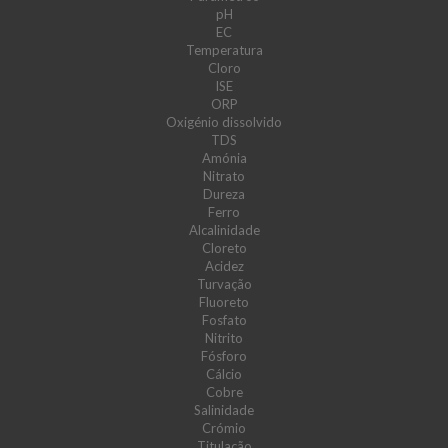
pH
EC
Temperatura
Cloro
ISE
ORP
Oxigénio dissolvido
TDS
Amónia
Nitrato
Dureza
Ferro
Alcalinidade
Cloreto
Acidez
Turvação
Fluoreto
Fosfato
Nitrito
Fósforo
Cálcio
Cobre
Salinidade
Crómio
Titulação