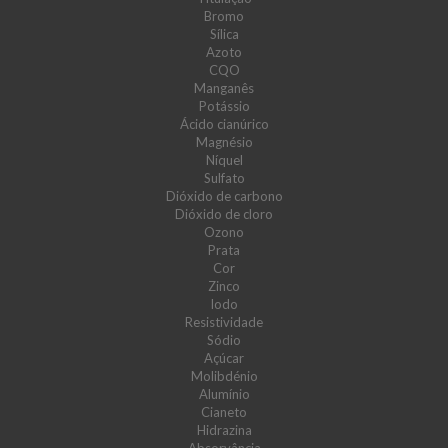
Bromo
Sílica
Azoto
CQO
Manganês
Potássio
Ácido cianúrico
Magnésio
Níquel
Sulfato
Dióxido de carbono
Dióxido de cloro
Ozono
Prata
Cor
Zinco
Iodo
Resistividade
Sódio
Açúcar
Molibdénio
Alumínio
Cianeto
Hidrazina