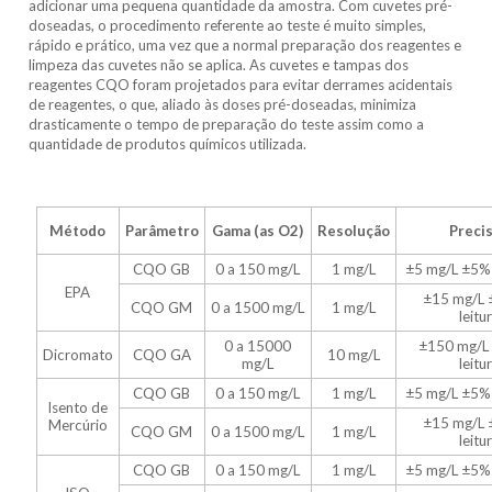
adicionar uma pequena quantidade da amostra. Com cuvetes pré-
doseadas, o procedimento referente ao teste é muito simples,
rápido e prático, uma vez que a normal preparação dos reagentes e
limpeza das cuvetes não se aplica. As cuvetes e tampas dos
reagentes CQO foram projetados para evitar derrames acidentais
de reagentes, o que, aliado às doses pré-doseadas, minimiza
drasticamente o tempo de preparação do teste assim como a
quantidade de produtos químicos utilizada.
Método
Parâmetro
Gama (as O2)
Resolução
Preci
CQO GB
0 a 150 mg/L
1 mg/L
±5 mg/L ±5% 
EPA
±15 mg/L 
CQO GM
0 a 1500 mg/L
1 mg/L
leitu
0 a 15000
±150 mg/L
Dicromato
CQO GA
10 mg/L
mg/L
leitu
CQO GB
0 a 150 mg/L
1 mg/L
±5 mg/L ±5% 
Isento de
±15 mg/L 
Mercúrio
CQO GM
0 a 1500 mg/L
1 mg/L
leitu
CQO GB
0 a 150 mg/L
1 mg/L
±5 mg/L ±5% 