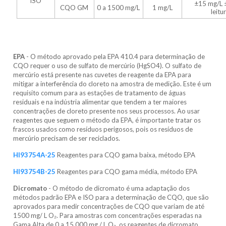
ISO
±15 mg/L 
CQO GM
0 a 1500 mg/L
1 mg/L
leitu
Os Métodos:
EPA
- O método aprovado pela EPA 410.4 para determinação de
CQO requer o uso de sulfato de mercúrio (HgSO4). O sulfato de
mercúrio está presente nas cuvetes de reagente da EPA para
mitigar a interferência do cloreto na amostra de medição. Este é um
requisito comum para as estações de tratamento de águas
residuais e na indústria alimentar que tendem a ter maiores
concentrações de cloreto presente nos seus processos. Ao usar
reagentes que seguem o método da EPA, é importante tratar os
frascos usados ​​como resíduos perigosos, pois os resíduos de
mercúrio precisam de ser reciclados.
HI93754A-25
Reagentes para CQO gama baixa, método EPA
HI93754B-25
Reagentes para CQO gama média, método EPA
Dicromato
- O método de dicromato é uma adaptação dos
métodos padrão EPA e ISO para a determinação de CQO, que são
aprovados para medir concentrações de CQO que variam de até
1500 mg/ L O
₂
. Para amostras com concentrações esperadas na
Gama Alta de 0 a 15.000 mg / L O
₂
, os reagentes de dicromato