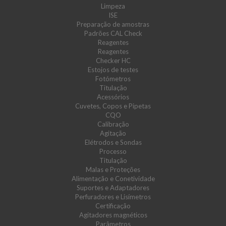
Limpeza
ISE
Preparação de amostras
Padrões CAL Check
Reagentes
Reagentes
Checker HC
Estojos de testes
Fotómetros
Titulação
Acessórios
Cuvetes, Copos e Pipetas
CQO
Calibração
Agitação
Elétrodos e Sondas
Processo
Titulação
Malas e Proteções
Alimentação e Conetividade
Suportes e Adaptadores
Perfuradores e Lisímetros
Certificação
Agitadores magnéticos
Parâmetros