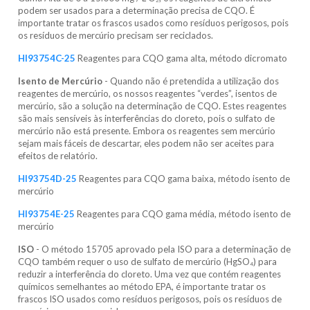
podem ser usados ​​para a determinação precisa de CQO. É
importante tratar os frascos usados ​​como resíduos perigosos, pois
os resíduos de mercúrio precisam ser reciclados.
HI93754C-25
Reagentes para CQO gama alta, método dicromato
Isento de Mercúrio
- Quando não é pretendida a utilização dos
reagentes de mercúrio, os nossos reagentes “verdes”, isentos de
mercúrio, são a solução na determinação de CQO. Estes reagentes
são mais sensíveis às interferências do cloreto, pois o sulfato de
mercúrio não está presente. Embora os reagentes sem mercúrio
sejam mais fáceis de descartar, eles podem não ser aceites ​​para
efeitos de relatório.
HI93754D-25
Reagentes para CQO gama baixa, método isento de
mercúrio
HI93754E-25
Reagentes para CQO gama média, método isento de
mercúrio
ISO
- O método 15705 aprovado pela ISO para a determinação de
CQO também requer o uso de sulfato de mercúrio (HgSO
₄
) para
reduzir a interferência do cloreto. Uma vez que contém reagentes
químicos semelhantes ao método EPA, é importante tratar os
frascos ISO usados ​​como resíduos perigosos, pois os resíduos de