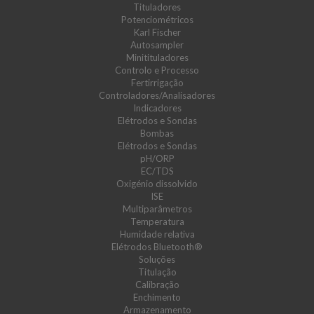
Tituladores
Potenciométricos
Karl Fischer
Autosampler
Minitituladores
Controlo e Processo
Fertirrigação
Controladores/Analisadores
Indicadores
Elétrodos e Sondas
Bombas
Elétrodos e Sondas
pH/ORP
EC/TDS
Oxigénio dissolvido
ISE
Multiparâmetros
Temperatura
Humidade relativa
Elétrodos Bluetooth®
Soluções
Titulação
Calibração
Enchimento
Armazenamento