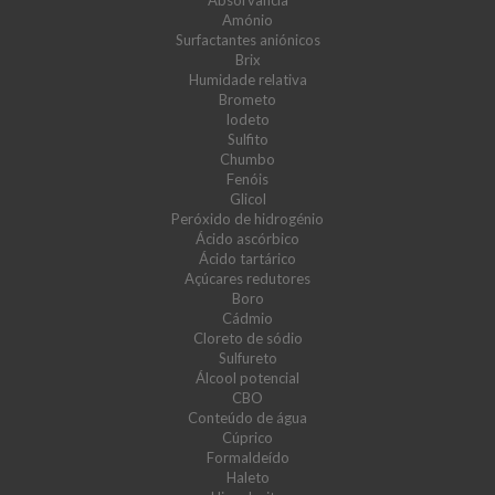
Absorvância
Amónio
Surfactantes aniónicos
Brix
Humidade relativa
Brometo
Iodeto
Sulfito
Chumbo
Fenóis
Glicol
Peróxido de hidrogénio
Ácido ascórbico
Ácido tartárico
Açúcares redutores
Boro
Cádmio
Cloreto de sódio
Sulfureto
Álcool potencial
CBO
Conteúdo de água
Cúprico
Formaldeído
Haleto