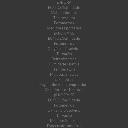
pH/ORP
EC/TDS/Salinidade
Multiparâmetro
Temperatura
Fotómetros
Medidores portáteis
pH/ORP/ISE
EC/TDS/Salinidade
Fotómetros
Oxigénio dissolvido
Turvação
Refratómetros
Humidade relativa
Temperatura
Multiparâmetros
Luxímetros
Registadores de temperatura
Medidores de bancada
pH/ORP/ISE
EC/TDS/Salinidade
Fotómetros
Oxigénio dissolvido
Turvação
Multiparâmetros
Espectrofotómetros