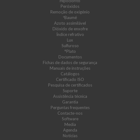
Hipoclorito
Peróxidos
Remoção de oxigénio
ºBaumé
Azoto assimilável
Dióxido de enxofre
Índice refrativo
Lux
Sulfuroso
°Plato
Documentos
Fichas de dados de segurança
Manuais de instruções
Catálogos
Certificado ISO
Pesquisa de certificados
Suporte
Assistência técnica
Garantia
Perguntas frequentes
Contacte-nos
Software
Media
Agenda
Notícias