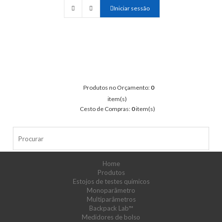
Iniciar sessão
Produtos no Orçamento:
0
item(s)
Cesto de Compras:
0
item(s)
Home
Produtos
Estojos de testes químicos
Monoparâmetro
Multiparâmetros
Backpack Lab™
Medidores de bolso